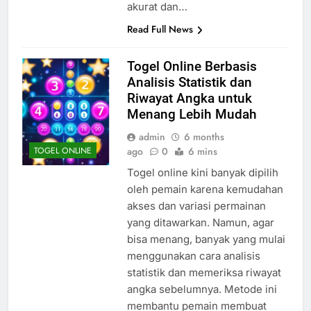
akurat dan…
Read Full News
Togel Online Berbasis
Analisis Statistik dan
Riwayat Angka untuk
Menang Lebih Mudah
admin
6 months
TOGEL ONLINE
ago
0
6 mins
Togel online kini banyak dipilih
oleh pemain karena kemudahan
akses dan variasi permainan
yang ditawarkan. Namun, agar
bisa menang, banyak yang mulai
menggunakan cara analisis
statistik dan memeriksa riwayat
angka sebelumnya. Metode ini
membantu pemain membuat