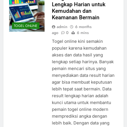
Lengkap Harian untuk
Kemudahan dan
Keamanan Bermain
TOGEL ONLINE
admin
6 months
ago
0
6 mins
Togel online kini semakin
populer karena kemudahan
akses dan data hasil yang
lengkap setiap harinya. Banyak
pemain mencari situs yang
menyediakan data result harian
agar bisa membuat keputusan
lebih tepat saat bermain. Data
result lengkap harian adalah
kunci utama untuk membantu
pemain togel online modern
memprediksi angka dengan
lebih baik. Dengan data yang