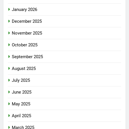
January 2026
December 2025
November 2025
October 2025
September 2025
August 2025
July 2025
June 2025
May 2025
April 2025
March 2025