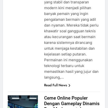
yang stabil dan transparan
modern kini menjadi pilihan
banyak pemain yang ingin
pengalaman bermain yang adil
dan nyaman. Mereka tidak perlu
khawatir soal gangguan teknis
atau kecurangan saat bermain
karena sistemnya dirancang
untuk menjaga kestabilan dan
kejelasan setiap putaran.
Permainan ini menggunakan
teknologi terbaru untuk
memastikan hasil yang jujur dan
langsung,…
Read Full News
Ceme Online Populer
Dengan Gameplay Dinamis