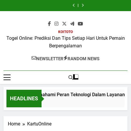
Memahami
Memahami
Mengenal
Tinjauan
Memahami
Memahami
Mengenal
Online
Online
Skip
Perkembangan
Peran
Standar
Mengenai
Perkembangan
Peran
Standar
Tinjauan
Memahami
Ekosistem
Teknologi
Keamanan
Pengelolaan
Ekosistem
Teknologi
Keamanan
to
Mengenai
Perkembangan
Permainan
Dalam
Pada
Data
Permainan
Dalam
Pada
Pengelolaan
Ekosistem
content
Angka
Layanan
Platform
Dan
Angka
Layanan
Platform
Data
Permainan
Digital
Berbasis
Digital
Informasi
Digital
Berbasis
Digital
Dan
Angka
yang
Internet
Modern
Historis
yang
Internet
Modern
Informasi
Digital
KOITOTO
Seru
Untuk
untuk
yang
Seru
Untuk
untuk
Historis
yang
dan
Pengalaman
Pemula
Mudah
dan
Pengalaman
Pemula
Togel Online: Prediksi Dan Tips Setiap Hari Untuk Pemain
yang
Seru
Mudah
Bermain
Dipahami
Mudah
Bermain
Mudah
dan
Berpengalaman
Dimainkan
yang
Dimainkan
yang
Dipahami
Mudah
Lebih
Lebih
Dimainkan
Mudah
Mudah
NEWSLETTER
RANDOM NEWS
ogel Online Memahami Peran Teknologi Dalam Layanan Berba
HEADLINES
 Hours Ago
Home
KartuOnline