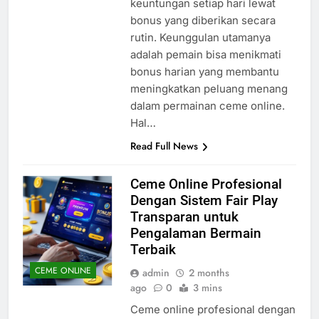
keuntungan setiap hari lewat
bonus yang diberikan secara
rutin. Keunggulan utamanya
adalah pemain bisa menikmati
bonus harian yang membantu
meningkatkan peluang menang
dalam permainan ceme online.
Hal…
Read Full News
Ceme Online Profesional
Dengan Sistem Fair Play
Transparan untuk
Pengalaman Bermain
Terbaik
CEME ONLINE
admin
2 months
ago
0
3 mins
Ceme online profesional dengan