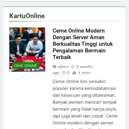
KartuOnline
Ceme Online Modern
Dengan Server Aman
Berkualitas Tinggi untuk
Pengalaman Bermain
Terbaik
CEME ONLINE
admin
2 months
ago
0
4 mins
Ceme Online kini semakin
populer karena kemudahannya
dan keseruan yang ditawarkan.
Banyak pemain mencari tempat
bermain yang tidak hanya asyik,
tapi juga aman dan cepat. Ceme
Online modern dengan server