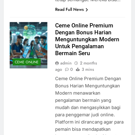
Read Full News
Ceme Online Premium
Dengan Bonus Harian
Menguntungkan Modern
Untuk Pengalaman
Bermain Seru
CEME ONLINE
admin
2 months
ago
0
3 mins
Ceme Online Premium Dengan
Bonus Harian Menguntungkan
Modern menawarkan
pengalaman bermain yang
mudah dan mengasyikkan bagi
para penggemar judi online.
Platform ini dirancang agar para
pemain bisa mendapatkan