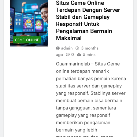
Situs Ceme Online
Terdepan Dengan Server
Stabil dan Gameplay
Responsif Untuk
Pengalaman Bermain
Maksimal
CEME ONLINE
admin
3 months
ago
0
5 mins
Guammarinelab – Situs Ceme
online terdepan menarik
perhatian banyak pemain karena
stabilitas server dan gameplay
yang responsif. Stabilnya server
membuat pemain bisa bermain
tanpa gangguan, sementara
gameplay yang responsif
memberikan pengalaman
bermain yang lebih