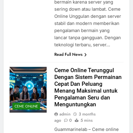
bermain karena server yang
sering down atau lambat. Ceme
Online Unggulan dengan server
stabil dan modern memberikan
pengalaman bermain yang
lancar tanpa gangguan. Dengan
teknologi terbaru, server…
Read Full News
Ceme Online Terunggul
Dengan Sistem Permainan
Cepat Dan Peluang
Menang Maksimal untuk
Pengalaman Seru dan
Menguntungkan
CEME ONLINE
admin
3 months
ago
0
5 mins
Guammarinelab – Ceme online