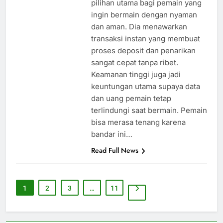
pilihan utama bagi pemain yang
ingin bermain dengan nyaman
dan aman. Dia menawarkan
transaksi instan yang membuat
proses deposit dan penarikan
sangat cepat tanpa ribet.
Keamanan tinggi juga jadi
keuntungan utama supaya data
dan uang pemain tetap
terlindungi saat bermain. Pemain
bisa merasa tenang karena
bandar ini…
Read Full News
1
2
3
…
11