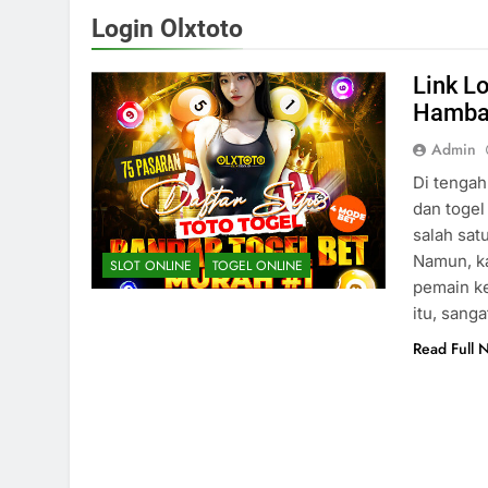
Login Olxtoto
Link Lo
Hamba
Admin
Di tengah
dan togel
salah sat
Namun, ka
SLOT ONLINE
TOGEL ONLINE
pemain ke
itu, sang
Read Full 