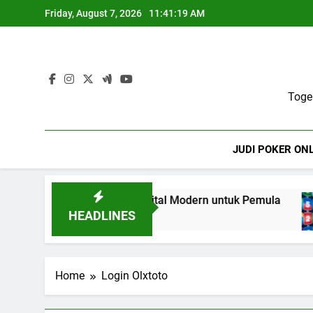
Skip
Friday, August 7, 2026
11:41:20 AM
to
content
Toge
JUDI POKER ON
an Pada Platform Digital Modern untuk Pemula
HEADLINES
Home
Login Olxtoto