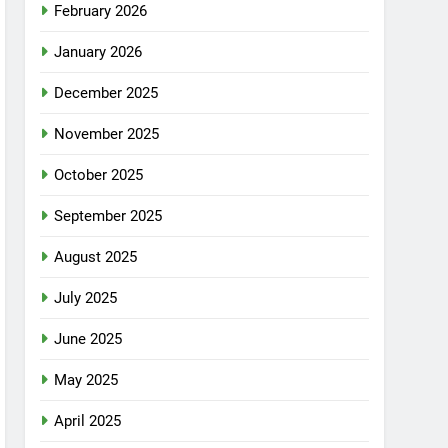
February 2026
January 2026
December 2025
November 2025
October 2025
September 2025
August 2025
July 2025
June 2025
May 2025
April 2025