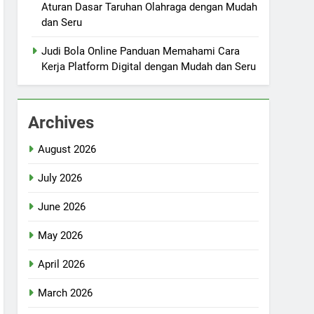
Aturan Dasar Taruhan Olahraga dengan Mudah
dan Seru
Judi Bola Online Panduan Memahami Cara
Kerja Platform Digital dengan Mudah dan Seru
Archives
August 2026
July 2026
June 2026
May 2026
April 2026
March 2026