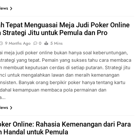
News
h Tepat Menguasai Meja Judi Poker Online
 Strategi Jitu untuk Pemula dan Pro
9 Months Ago
0
5 Mins
 meja judi poker online bukan hanya soal keberuntungan,
 strategi yang tepat. Pemain yang sukses tahu cara membaca
an membuat keputusan cerdas di setiap putaran. Strategi jitu
unci untuk mengalahkan lawan dan meraih kemenangan
nsisten. Banyak orang berpikir poker hanya tentang kartu
adahal kemampuan membaca pola permainan dan
la…
News
oker Online: Rahasia Kemenangan dari Para
 Handal untuk Pemula