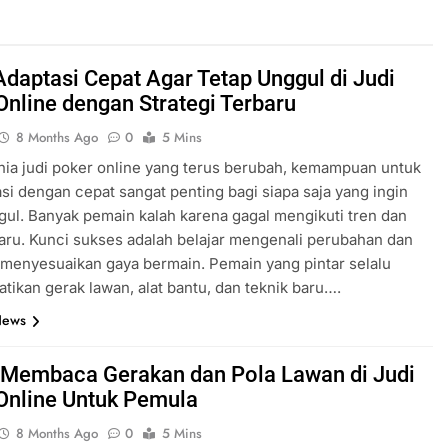
Adaptasi Cepat Agar Tetap Unggul di Judi
Online dengan Strategi Terbaru
8 Months Ago
0
5 Mins
ia judi poker online yang terus berubah, kemampuan untuk
si dengan cepat sangat penting bagi siapa saja yang ingin
gul. Banyak pemain kalah karena gagal mengikuti tren dan
baru. Kunci sukses adalah belajar mengenali perubahan dan
menyesuaikan gaya bermain. Pemain yang pintar selalu
ikan gerak lawan, alat bantu, dan teknik baru….
News
 Membaca Gerakan dan Pola Lawan di Judi
Online Untuk Pemula
8 Months Ago
0
5 Mins