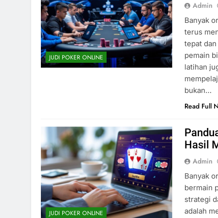
Admin
Banyak or
terus men
tepat dan
pemain bi
JUDI POKER ONLINE
latihan j
mempelaj
bukan…
Read Full 
Pandua
Hasil 
Admin
Banyak or
bermain p
strategi 
adalah me
JUDI POKER ONLINE