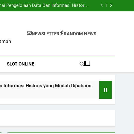
dar Keamanan Pada Platform Digital Modern
untuk Pemula
ai Pengelolaan Data Dan Informasi Historis
yang Mudah Dipahami
 Perkembangan Ekosistem Permainan Angka
Digital yang Seru dan Mudah Dimainkan
is Pasar dan Aturan Dasar Taruhan Olahraga
dengan Mudah dan Seru
dar Keamanan Pada Platform Digital Modern
untuk Pemula
ai Pengelolaan Data Dan Informasi Historis
yang Mudah Dipahami
 Perkembangan Ekosistem Permainan Angka
NEWSLETTER
RANDOM NEWS
Digital yang Seru dan Mudah Dimainkan
is Pasar dan Aturan Dasar Taruhan Olahraga
laman
dengan Mudah dan Seru
SLOT ONLINE
toris yang Mudah Dipahami
Togel Online Mem
3 Days Ago