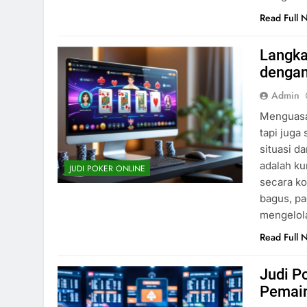
Read Full 
Langka
dengan
Admin
Menguasai
tapi juga
situasi d
adalah k
JUDI POKER ONLINE
secara ko
bagus, p
mengelo
Read Full 
Judi P
Pemain