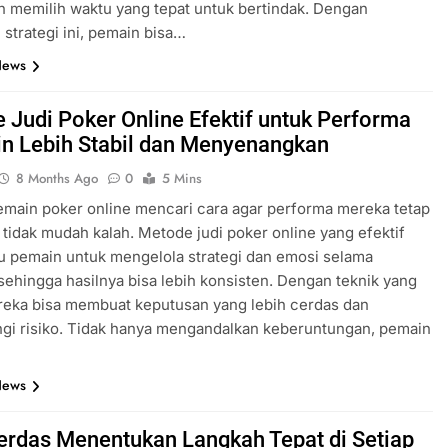
n memilih waktu yang tepat untuk bertindak. Dengan
 strategi ini, pemain bisa…
News
 Judi Poker Online Efektif untuk Performa
n Lebih Stabil dan Menyenangkan
8 Months Ago
0
5 Mins
main poker online mencari cara agar performa mereka tetap
n tidak mudah kalah. Metode judi poker online yang efektif
 pemain untuk mengelola strategi dan emosi selama
sehingga hasilnya bisa lebih konsisten. Dengan teknik yang
reka bisa membuat keputusan yang lebih cerdas dan
gi risiko. Tidak hanya mengandalkan keberuntungan, pemain
News
erdas Menentukan Langkah Tepat di Setiap