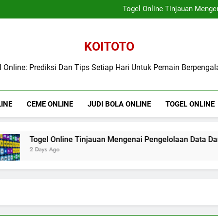
Togel Online Mengenal Stan
Togel Online Tinjauan Mengen
Togel Online Memahami
Judi Bola Online Mengenal Jen
Togel Online Mengenal Stan
KOITOTO
Togel Online Tinjauan Mengen
Togel Online Memahami
Judi Bola Online Mengenal Jen
l Online: Prediksi Dan Tips Setiap Hari Untuk Pemain Berpenga
LINE
CEME ONLINE
JUDI BOLA ONLINE
TOGEL ONLINE
nline Tinjauan Mengenai Pengelolaan Data Dan Informasi His
o