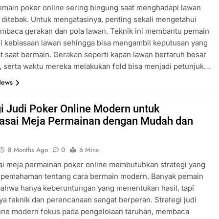
main poker online sering bingung saat menghadapi lawan
t ditebak. Untuk mengatasinya, penting sekali mengetahui
embaca gerakan dan pola lawan. Teknik ini membantu pemain
i kebiasaan lawan sehingga bisa mengambil keputusan yang
at saat bermain. Gerakan seperti kapan lawan bertaruh besar
l, serta waktu mereka melakukan fold bisa menjadi petunjuk…
News
gi Judi Poker Online Modern untuk
sai Meja Permainan dengan Mudah dan
8 Months Ago
0
6 Mins
i meja permainan poker online membutuhkan strategi yang
n pemahaman tentang cara bermain modern. Banyak pemain
bahwa hanya keberuntungan yang menentukan hasil, tapi
a teknik dan perencanaan sangat berperan. Strategi judi
line modern fokus pada pengelolaan taruhan, membaca