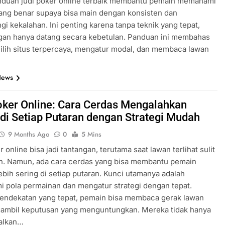
anduan judi poker online terbaik membantu pemain memahami
yang benar supaya bisa main dengan konsisten dan
i kekalahan. Ini penting karena tanpa teknik yang tepat,
an hanya datang secara kebetulan. Panduan ini membahas
lih situs terpercaya, mengatur modal, dan membaca lawan
News
oker Online: Cara Cerdas Mengalahkan
di Setiap Putaran dengan Strategi Mudah
9 Months Ago
0
5 Mins
 online bisa jadi tantangan, terutama saat lawan terlihat sulit
an. Namun, ada cara cerdas yang bisa membantu pemain
bih sering di setiap putaran. Kunci utamanya adalah
 pola permainan dan mengatur strategi dengan tepat.
endekatan yang tepat, pemain bisa membaca gerak lawan
ambil keputusan yang menguntungkan. Mereka tidak hanya
alkan…