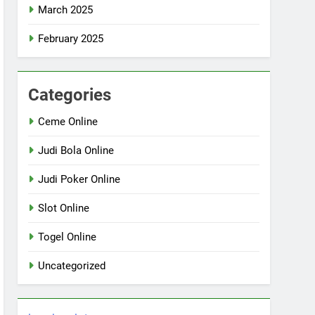
March 2025
February 2025
Categories
Ceme Online
Judi Bola Online
Judi Poker Online
Slot Online
Togel Online
Uncategorized