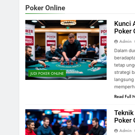
Poker Online
Kunci 
Poker 
Admin
Dalam dun
beradapta
tetap ung
strategi 
JUDI POKER ONLINE
langsung 
memperhat
Read Full 
Teknik
Poker 
Admin