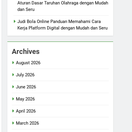
Aturan Dasar Taruhan Olahraga dengan Mudah
dan Seru
Judi Bola Online Panduan Memahami Cara
Kerja Platform Digital dengan Mudah dan Seru
Archives
August 2026
July 2026
June 2026
May 2026
April 2026
March 2026