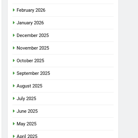
February 2026
January 2026
December 2025
November 2025
October 2025
September 2025
August 2025
July 2025
June 2025
May 2025
April 2025