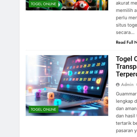
akurat m
TOGEL ONLINE
memilih a
perlu me
situs tog
secara…
Read Full 
Togel 
Transp
Terper
Admin
Guammarin
lengkap 
dan aman.
TOGEL ONLINE
dan hasil
tertarik 
pasaran y