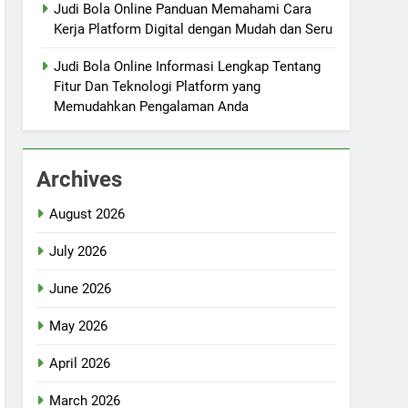
Judi Bola Online Panduan Memahami Cara
Kerja Platform Digital dengan Mudah dan Seru
Judi Bola Online Informasi Lengkap Tentang
Fitur Dan Teknologi Platform yang
Memudahkan Pengalaman Anda
Archives
August 2026
July 2026
June 2026
May 2026
April 2026
March 2026