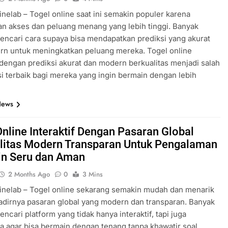
elab – Togel online saat ini semakin populer karena
n akses dan peluang menang yang lebih tinggi. Banyak
ncari cara supaya bisa mendapatkan prediksi yang akurat
rn untuk meningkatkan peluang mereka. Togel online
engan prediksi akurat dan modern berkualitas menjadi salah
si terbaik bagi mereka yang ingin bermain dengan lebih
…
News
Online Interaktif Dengan Pasaran Global
litas Modern Transparan Untuk Pengalaman
n Seru dan Aman
2 Months Ago
0
3 Mins
nelab – Togel online sekarang semakin mudah dan menarik
dirnya pasaran global yang modern dan transparan. Banyak
ncari platform yang tidak hanya interaktif, tapi juga
a agar bisa bermain dengan tenang tanpa khawatir soal