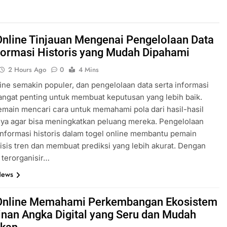
Online Tinjauan Mengenai Pengelolaan Data
formasi Historis yang Mudah Dipahami
2 Hours Ago
0
4 Mins
ine semakin populer, dan pengelolaan data serta informasi
sangat penting untuk membuat keputusan yang lebih baik.
main mencari cara untuk memahami pola dari hasil-hasil
ya agar bisa meningkatkan peluang mereka. Pengelolaan
informasi historis dalam togel online membantu pemain
sis tren dan membuat prediksi yang lebih akurat. Dengan
 terorganisir…
News
Online Memahami Perkembangan Ekosistem
nan Angka Digital yang Seru dan Mudah