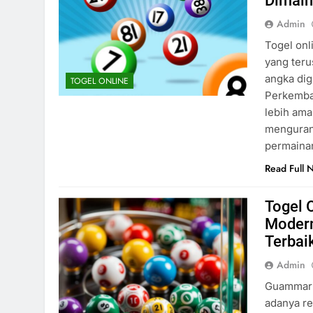
Dimai
Admin
Togel onl
yang teru
angka dig
TOGEL ONLINE
Perkemba
lebih am
mengurang
permaina
Read Full 
Togel 
Modern
Terbai
Admin
Guammari
adanya re