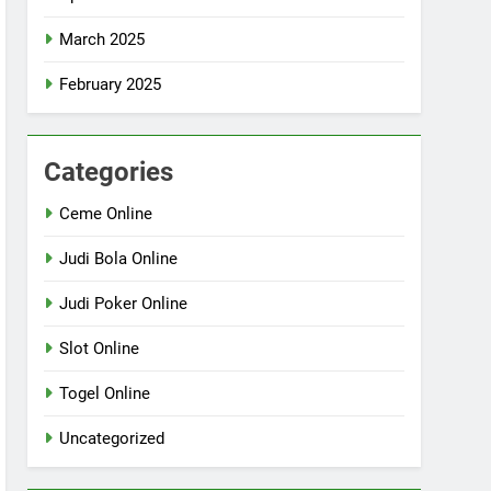
March 2025
February 2025
Categories
Ceme Online
Judi Bola Online
Judi Poker Online
Slot Online
Togel Online
Uncategorized