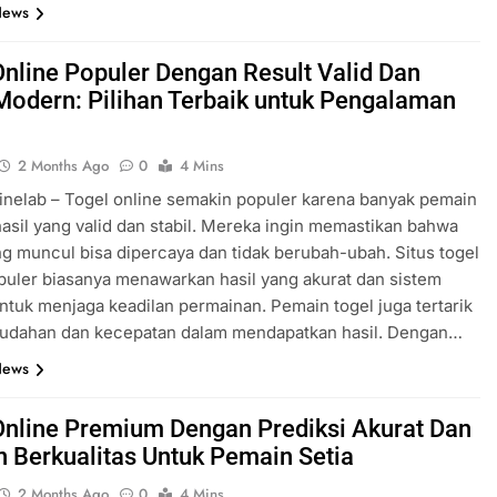
News
Online Populer Dengan Result Valid Dan
 Modern: Pilihan Terbaik untuk Pengalaman
2 Months Ago
0
4 Mins
nelab – Togel online semakin populer karena banyak pemain
asil yang valid dan stabil. Mereka ingin memastikan bahwa
g muncul bisa dipercaya dan tidak berubah-ubah. Situs togel
puler biasanya menawarkan hasil yang akurat dan sistem
tuk menjaga keadilan permainan. Pemain togel juga tertarik
udahan dan kecepatan dalam mendapatkan hasil. Dengan…
News
Online Premium Dengan Prediksi Akurat Dan
 Berkualitas Untuk Pemain Setia
2 Months Ago
0
4 Mins