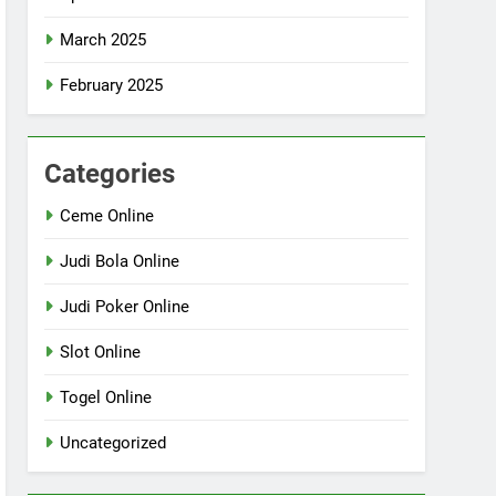
March 2025
February 2025
Categories
Ceme Online
Judi Bola Online
Judi Poker Online
Slot Online
Togel Online
Uncategorized