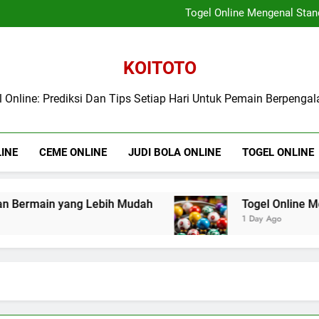
Togel Online Memahami Peran 
U
Togel Online Mengenal Stan
Togel Online Tinjauan Mengen
Togel Online Memahami
Togel Online Memahami Peran 
U
KOITOTO
Togel Online Mengenal Stan
Togel Online Tinjauan Mengen
Togel Online Memahami
l Online: Prediksi Dan Tips Setiap Hari Untuk Pemain Berpenga
LINE
CEME ONLINE
JUDI BOLA ONLINE
TOGEL ONLINE
ain yang Lebih Mudah
Togel Online Mengenal
1 Day Ago