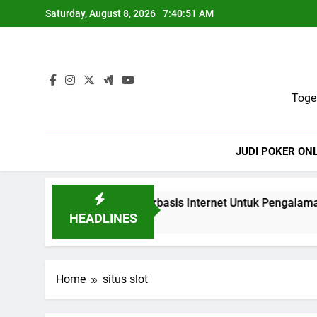
Skip
Saturday, August 8, 2026
7:40:52 AM
to
content
Toge
JUDI POKER ON
gi Dalam Layanan Berbasis Internet Untuk Pengalaman Berm
HEADLINES
Home
situs slot