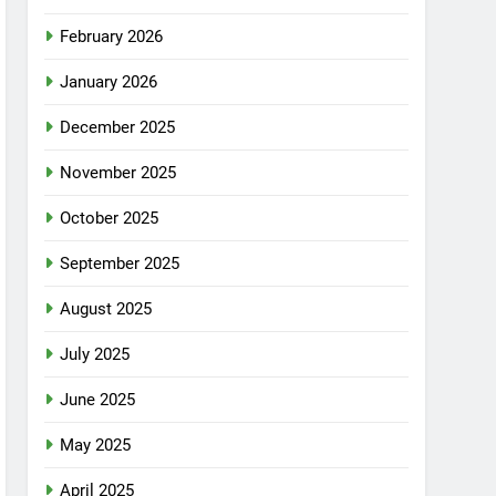
February 2026
January 2026
December 2025
November 2025
October 2025
September 2025
August 2025
July 2025
June 2025
May 2025
April 2025