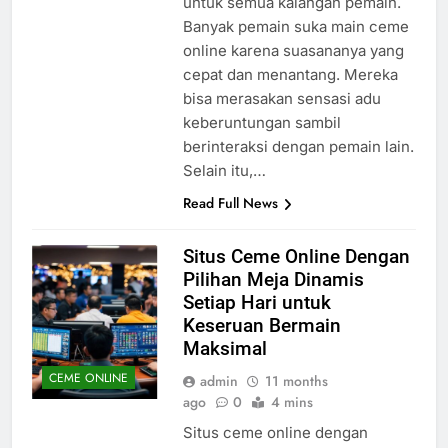
untuk semua kalangan pemain.
Banyak pemain suka main ceme
online karena suasananya yang
cepat dan menantang. Mereka
bisa merasakan sensasi adu
keberuntungan sambil
berinteraksi dengan pemain lain.
Selain itu,…
Read Full News
Situs Ceme Online Dengan
Pilihan Meja Dinamis
Setiap Hari untuk
Keseruan Bermain
Maksimal
CEME ONLINE
admin
11 months
ago
0
4 mins
Situs ceme online dengan