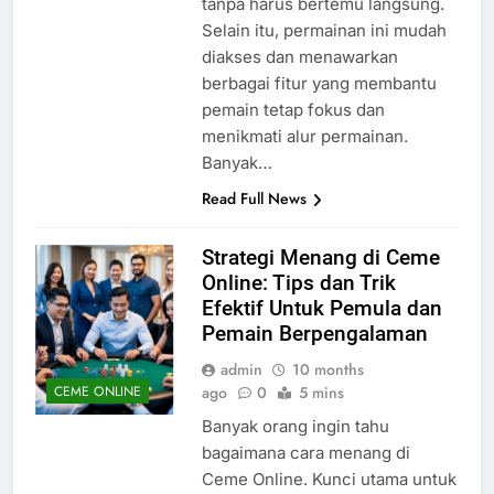
tanpa harus bertemu langsung.
Selain itu, permainan ini mudah
diakses dan menawarkan
berbagai fitur yang membantu
pemain tetap fokus dan
menikmati alur permainan.
Banyak…
Read Full News
Strategi Menang di Ceme
Online: Tips dan Trik
Efektif Untuk Pemula dan
Pemain Berpengalaman
admin
10 months
CEME ONLINE
ago
0
5 mins
Banyak orang ingin tahu
bagaimana cara menang di
Ceme Online. Kunci utama untuk