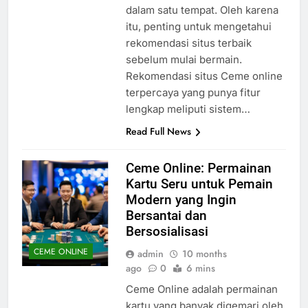
dalam satu tempat. Oleh karena
itu, penting untuk mengetahui
rekomendasi situs terbaik
sebelum mulai bermain.
Rekomendasi situs Ceme online
terpercaya yang punya fitur
lengkap meliputi sistem…
Read Full News
Ceme Online: Permainan
Kartu Seru untuk Pemain
Modern yang Ingin
Bersantai dan
Bersosialisasi
CEME ONLINE
admin
10 months
ago
0
6 mins
Ceme Online adalah permainan
kartu yang banyak digemari oleh