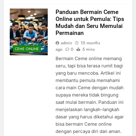
Panduan Bermain Ceme
Online untuk Pemula: Tips
Mudah dan Seru Memulai
Permainan
admin
10 months
CEME ONLINE
ago
0
5 mins
Bermain Ceme online memang
seru, tapi bisa terasa rumit bagi
yang baru mencoba. Artikel ini
membantu pemula memahami
cara main Ceme dengan mudah
supaya mereka tidak bingung
saat mulai bermain. Panduan ini
menjelaskan langkah-langkah
dasar yang harus diketahui agar
bisa bermain Ceme online
dengan percaya diri dan aman.