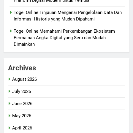
Platform Digital Modern untuk Pemula
Togel Online Tinjauan Mengenai Pengelolaan Data Dan
Informasi Historis yang Mudah Dipahami
Togel Online Memahami Perkembangan Ekosistem
Permainan Angka Digital yang Seru dan Mudah
Dimainkan
Archives
August 2026
July 2026
June 2026
May 2026
April 2026