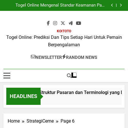
Togel Online Memahami Peran Teknologi Dalam
Skip
Layanan Berbasis Internet Untuk Pengalaman
Togel Online Mengenal Standar Keamanan Pada
Bermain yang Lebih Mudah
to
Platform Digital Modern untuk Pemula
Togel Online Tinjauan Mengenai Pengelolaan Data
Dan Informasi Historis yang Mudah Dipahami
Togel Online Mengenal Struktur Pasaran dan
content
Terminologi yang Digunakan dengan Mudah
Togel Online Memahami Peran Teknologi Dalam
Layanan Berbasis Internet Untuk Pengalaman
Togel Online Mengenal Standar Keamanan Pada
Bermain yang Lebih Mudah
Platform Digital Modern untuk Pemula
Togel Online Tinjauan Mengenai Pengelolaan Data
KOITOTO
Dan Informasi Historis yang Mudah Dipahami
Togel Online: Prediksi Dan Tips Setiap Hari Untuk Pemain
Berpengalaman
NEWSLETTER
RANDOM NEWS
nline Mengenal Struktur Pasaran dan Terminologi yang Digu
HEADLINES
go
Home
StrategiCeme
Page 6