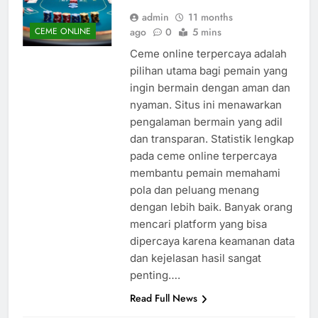
admin
11 months
CEME ONLINE
ago
0
5 mins
Ceme online terpercaya adalah
pilihan utama bagi pemain yang
ingin bermain dengan aman dan
nyaman. Situs ini menawarkan
pengalaman bermain yang adil
dan transparan. Statistik lengkap
pada ceme online terpercaya
membantu pemain memahami
pola dan peluang menang
dengan lebih baik. Banyak orang
mencari platform yang bisa
dipercaya karena keamanan data
dan kejelasan hasil sangat
penting….
Read Full News