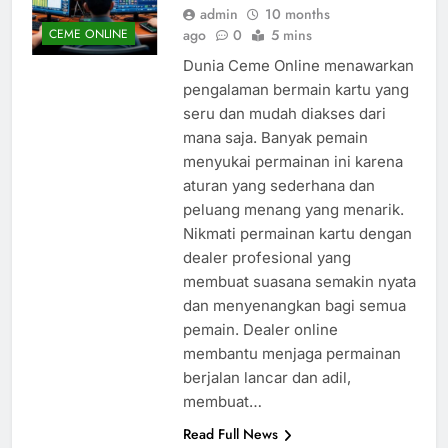
admin
10 months
CEME ONLINE
ago
0
5 mins
Dunia Ceme Online menawarkan
pengalaman bermain kartu yang
seru dan mudah diakses dari
mana saja. Banyak pemain
menyukai permainan ini karena
aturan yang sederhana dan
peluang menang yang menarik.
Nikmati permainan kartu dengan
dealer profesional yang
membuat suasana semakin nyata
dan menyenangkan bagi semua
pemain. Dealer online
membantu menjaga permainan
berjalan lancar dan adil,
membuat…
Read Full News