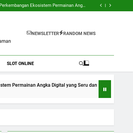
ai Pengelolaan Data Dan Informasi Historis
yang Mudah Dipahami
 Perkembangan Ekosistem Permainan Angka
Digital yang Seru dan Mudah Dimainkan
is Pasar dan Aturan Dasar Taruhan Olahraga
dengan Mudah dan Seru
emahami Cara Kerja Platform Digital dengan
Mudah dan Seru
ai Pengelolaan Data Dan Informasi Historis
yang Mudah Dipahami
 Perkembangan Ekosistem Permainan Angka
Digital yang Seru dan Mudah Dimainkan
is Pasar dan Aturan Dasar Taruhan Olahraga
NEWSLETTER
RANDOM NEWS
dengan Mudah dan Seru
emahami Cara Kerja Platform Digital dengan
laman
Mudah dan Seru
SLOT ONLINE
Angka Digital yang Seru dan Mudah Dimainkan