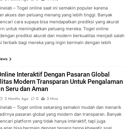
elab – Togel online saat ini semakin populer karena
n akses dan peluang menang yang lebih tinggi. Banyak
ncari cara supaya bisa mendapatkan prediksi yang akurat
rn untuk meningkatkan peluang mereka. Togel online
engan prediksi akurat dan modern berkualitas menjadi salah
si terbaik bagi mereka yang ingin bermain dengan lebih
…
News
Online Interaktif Dengan Pasaran Global
litas Modern Transparan Untuk Pengalaman
n Seru dan Aman
2 Months Ago
0
3 Mins
nelab – Togel online sekarang semakin mudah dan menarik
dirnya pasaran global yang modern dan transparan. Banyak
ncari platform yang tidak hanya interaktif, tapi juga
a agar bisa bermain dengan tenang tanpa khawatir soal