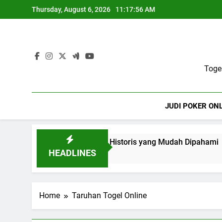
Skip
Thursday, August 6, 2026
11:17:57 AM
to
content
Toge
JUDI POKER ON
Dan Informasi Historis yang Mudah Dipahami
HEADLINES
Home
Taruhan Togel Online