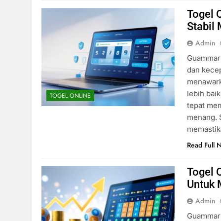
Togel 
Stabil
Admin
Guammari
dan kecep
menawarka
lebih bai
TOGEL ONLINE
tepat me
menang. S
memasti
Read Full 
Togel 
Untuk 
Admin
Guammarin