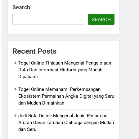
Search
SEARCH
Recent Posts
Togel Online Tinjauan Mengenai Pengelolaan
Data Dan Informasi Historis yang Mudah
Dipahami
Togel Online Memahami Perkembangan
Ekosistem Permainan Angka Digital yang Seru
dan Mudah Dimainkan
Judi Bola Online Mengenal Jenis Pasar dan
Aturan Dasar Taruhan Olahraga dengan Mudah
dan Seru