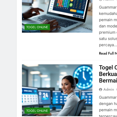
Guammarin
kemudaha
pemain me
dan mode
TOGEL ONLINE
premium d
satu solu
percaya
Read Full 
Togel 
Berkua
Bermai
Admin
Guammari
dengan ha
pemain me
TOGEL ONLINE
terpercay