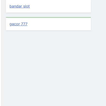
bandar slot
gacor 777