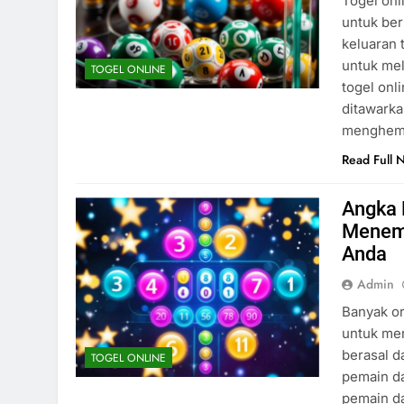
Togel onl
untuk ber
keluaran
untuk mel
TOGEL ONLINE
togel on
ditawarka
menghema
Read Full 
Angka 
Menemu
Anda
Admin
Banyak or
untuk men
berasal d
TOGEL ONLINE
pemain d
pemain da