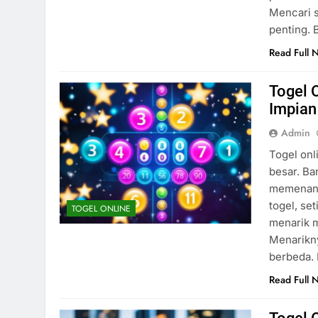
Mencari s
penting.
Read Full 
Togel 
Impian
Admin
Togel onl
besar. Ba
memenang
togel, se
TOGEL ONLINE
menarik 
Menarikny
berbeda. 
Read Full 