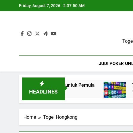
Skip
Friday, August 7, 2026
2:37:51 AM
to
content
Toge
JUDI POKER ON
gital Modern untuk Pemula
Togel Online Tin
1 Day Ago
HEADLINES
Home
Togel Hongkong