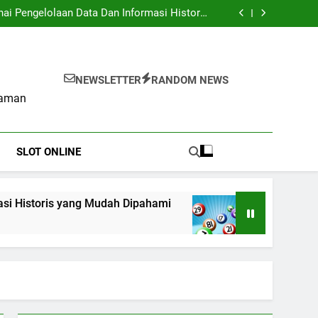
dar Keamanan Pada Platform Digital Modern
untuk Pemula
ai Pengelolaan Data Dan Informasi Historis
yang Mudah Dipahami
 Perkembangan Ekosistem Permainan Angka
Digital yang Seru dan Mudah Dimainkan
is Pasar dan Aturan Dasar Taruhan Olahraga
dengan Mudah dan Seru
dar Keamanan Pada Platform Digital Modern
untuk Pemula
ai Pengelolaan Data Dan Informasi Historis
yang Mudah Dipahami
 Perkembangan Ekosistem Permainan Angka
NEWSLETTER
RANDOM NEWS
Digital yang Seru dan Mudah Dimainkan
is Pasar dan Aturan Dasar Taruhan Olahraga
laman
dengan Mudah dan Seru
SLOT ONLINE
g Mudah Dipahami
Togel Online Memahami Per
2 Days Ago