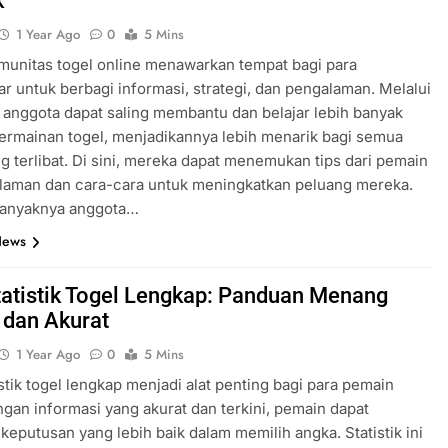
k
1 Year Ago
0
5 Mins
unitas togel online menawarkan tempat bagi para
 untuk berbagi informasi, strategi, dan pengalaman. Melalui
, anggota dapat saling membantu dan belajar lebih banyak
ermainan togel, menjadikannya lebih menarik bagi semua
g terlibat. Di sini, mereka dapat menemukan tips dari pemain
laman dan cara-cara untuk meningkatkan peluang mereka.
anyaknya anggota…
News
tatistik Togel Lengkap: Panduan Menang
dan Akurat
1 Year Ago
0
5 Mins
istik togel lengkap menjadi alat penting bagi para pemain
ngan informasi yang akurat dan terkini, pemain dapat
eputusan yang lebih baik dalam memilih angka. Statistik ini