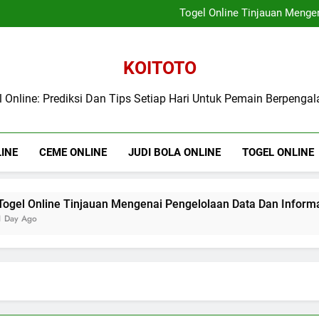
Togel Online Mengenal Stan
Togel Online Tinjauan Mengen
Togel Online Memahami
Judi Bola Online Mengenal Jen
Togel Online Mengenal Stan
KOITOTO
Togel Online Tinjauan Mengen
Togel Online Memahami
Judi Bola Online Mengenal Jen
l Online: Prediksi Dan Tips Setiap Hari Untuk Pemain Berpenga
LINE
CEME ONLINE
JUDI BOLA ONLINE
TOGEL ONLINE
jauan Mengenai Pengelolaan Data Dan Informasi Historis yan