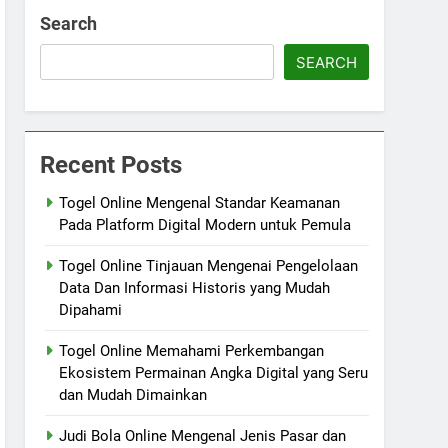
Search
SEARCH
Recent Posts
Togel Online Mengenal Standar Keamanan
Pada Platform Digital Modern untuk Pemula
Togel Online Tinjauan Mengenai Pengelolaan
Data Dan Informasi Historis yang Mudah
Dipahami
Togel Online Memahami Perkembangan
Ekosistem Permainan Angka Digital yang Seru
dan Mudah Dimainkan
Judi Bola Online Mengenal Jenis Pasar dan