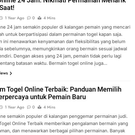
Online 24 Jam: Nikmati Permainan Menarik
Saat!
1 Year Ago
0
4 Mins
ine 24 jam semakin populer di kalangan pemain yang mencari
h untuk berpartisipasi dalam permainan togel kapan saja.
 ini menawarkan kenyamanan dan fleksibilitas yang belum
da sebelumnya, memungkinkan orang bermain sesuai jadwal
ndiri. Dengan akses yang 24 jam, pemain tidak perlu lagi
tentang batasan waktu. Bermain togel online juga…
News
rm Togel Online Terbaik: Panduan Memilih
Terpercaya untuk Pemain Baru
1 Year Ago
0
4 Mins
ine semakin populer di kalangan penggemar permainan judi.
 Togel Online Terbaik memberikan pengalaman bermain yang
aman, dan menawarkan berbagai pilihan permainan. Banyak