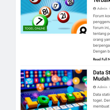
Terbai
Admin
Forum kom
penggemar
forum ini
TOGEL ONLINE
tentang p
orang yan
berpenga
Dengan b
Read Full 
Data S
Mudah 
Admin
Data stat
togel. De
membuat k