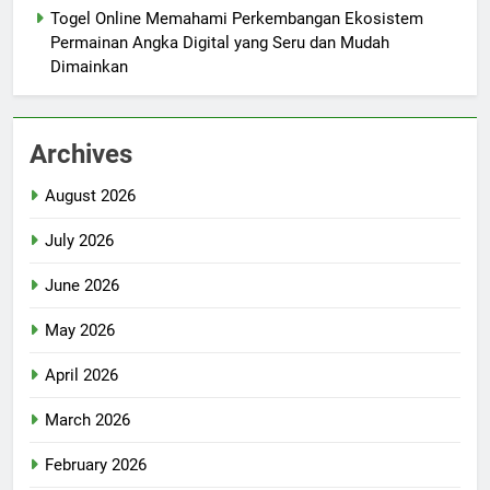
Togel Online Memahami Perkembangan Ekosistem
Permainan Angka Digital yang Seru dan Mudah
Dimainkan
Archives
August 2026
July 2026
June 2026
May 2026
April 2026
March 2026
February 2026