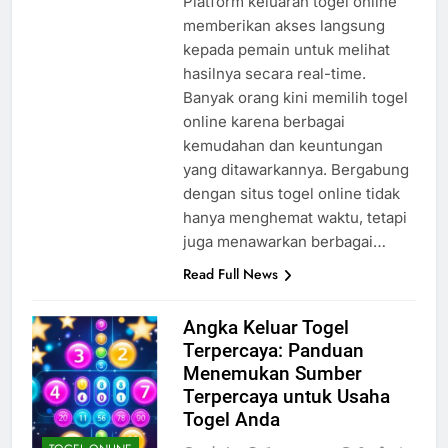
Platform keluaran togel online
memberikan akses langsung
kepada pemain untuk melihat
hasilnya secara real-time.
Banyak orang kini memilih togel
online karena berbagai
kemudahan dan keuntungan
yang ditawarkannya. Bergabung
dengan situs togel online tidak
hanya menghemat waktu, tetapi
juga menawarkan berbagai…
Read Full News
Angka Keluar Togel
Terpercaya: Panduan
Menemukan Sumber
Terpercaya untuk Usaha
Togel Anda