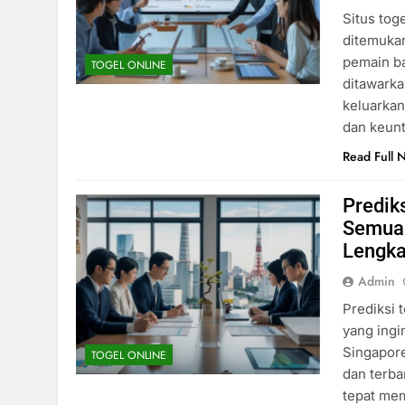
Situs tog
ditemukan
pemain b
TOGEL ONLINE
ditawarka
keluarkan
dan keunt
Read Full 
Prediks
Semua
Lengka
Admin
Prediksi 
yang ingi
Singapor
TOGEL ONLINE
dan terba
tepat me