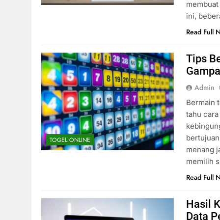
membuat 
ini, bebe
Read Full 
Tips B
Gampan
Admin
Bermain t
tahu cara
kebingung
bertujuan
TOGEL ONLINE
menang ja
memilih s
Read Full 
Hasil 
Data P