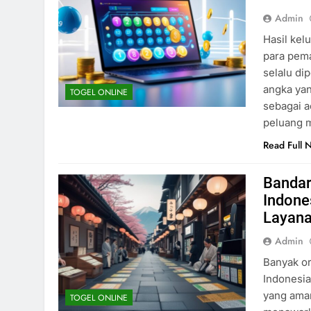
Admin
Hasil kel
para pema
selalu di
angka yan
TOGEL ONLINE
sebagai 
peluang m
Read Full 
Bandar
Indone
Layan
Admin
Banyak or
Indonesi
yang aman
TOGEL ONLINE