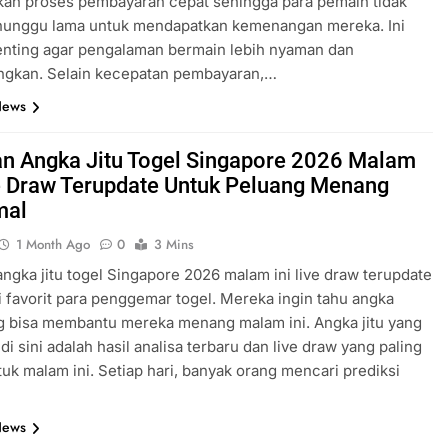
an proses pembayaran cepat sehingga para pemain tidak
nunggu lama untuk mendapatkan kemenangan mereka. Ini
penting agar pengalaman bermain lebih nyaman dan
gkan. Selain kecepatan pembayaran,…
News
n Angka Jitu Togel Singapore 2026 Malam
ve Draw Terupdate Untuk Peluang Menang
mal
1 Month Ago
0
3 Mins
ngka jitu togel Singapore 2026 malam ini live draw terupdate
di favorit para penggemar togel. Mereka ingin tahu angka
g bisa membantu mereka menang malam ini. Angka jitu yang
di sini adalah hasil analisa terbaru dan live draw yang paling
tuk malam ini. Setiap hari, banyak orang mencari prediksi
News