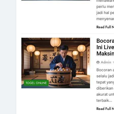
menawark
perlu me
jadi hal 
menyenan
Read Full 
Bocora
Ini Li
Maksi
Admin
Bocoran a
selalu ja
tepat yan
TOGEL ONLINE
diberikan 
akurat un
terbaik…
Read Full 