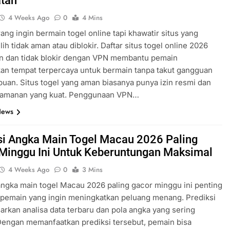
tan
4 Weeks Ago
0
4 Mins
ang ingin bermain togel online tapi khawatir situs yang
lih tidak aman atau diblokir. Daftar situs togel online 2026
n dan tidak blokir dengan VPN membantu pemain
n tempat terpercaya untuk bermain tanpa takut gangguan
puan. Situs togel yang aman biasanya punya izin resmi dan
eamanan yang kuat. Penggunaan VPN…
News
si Angka Main Togel Macau 2026 Paling
Minggu Ini Untuk Keberuntungan Maksimal
4 Weeks Ago
0
3 Mins
angka main togel Macau 2026 paling gacor minggu ini penting
 pemain yang ingin meningkatkan peluang menang. Prediksi
sarkan analisa data terbaru dan pola angka yang sering
engan memanfaatkan prediksi tersebut, pemain bisa