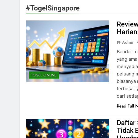
#TogelSingapore
Review
Harian
Admin
Bandar t
yang ama
menyedia
peluang m
TOGEL ONLINE
biasanya
terbesar 
dari seti
Read Full 
Daftar
Tidak 