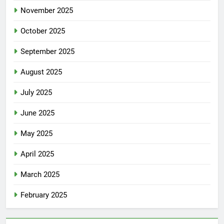
November 2025
October 2025
September 2025
August 2025
July 2025
June 2025
May 2025
April 2025
March 2025
February 2025