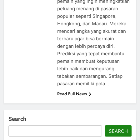
pemain yang ingin meningkatkan
peluang menang di pasaran
populer seperti Singapore,
Hongkong, dan Macau. Mereka
mencari angka yang akurat dan
terbaru agar bisa bermain
dengan lebih percaya diri.
Prediksi yang tepat membantu
pemain membuat keputusan
lebih baik dan mengurangi
tebakan sembarangan. Setiap
pasaran memiliki pola…
Read Full News
Search
SEARCH