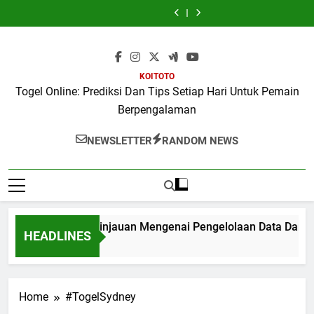
Judi
Judi
Skip
Online
Tinjauan
Memahami
Online
Online
Tinjauan
Memahami
Bola
Bola
Panduan
Mengenai
Perkembangan
Mengenal
Panduan
Mengenai
Perkembangan
Online
Online
to
Memahami
Pengelolaan
Ekosistem
Jenis
Memahami
Pengelolaan
Ekosistem
Mengenal
Panduan
content
Cara
Data
Permainan
Pasar
Cara
Data
Permainan
Jenis
Memahami
Kerja
Dan
Angka
dan
Kerja
Dan
Angka
Pasar
Cara
Platform
Informasi
Digital
Aturan
Platform
Informasi
Digital
dan
Kerja
Digital
Historis
yang
KOITOTO
Dasar
Digital
Historis
yang
Aturan
Platform
dengan
yang
Seru
Taruhan
dengan
yang
Seru
Dasar
Digital
Togel Online: Prediksi Dan Tips Setiap Hari Untuk Pemain
Mudah
Mudah
dan
Olahraga
Mudah
Mudah
dan
Taruhan
dengan
Berpengalaman
dan
Dipahami
Mudah
dengan
dan
Dipahami
Mudah
Olahraga
Mudah
Seru
Dimainkan
Mudah
Seru
Dimainkan
dengan
dan
dan
Mudah
Seru
NEWSLETTER
RANDOM NEWS
Seru
dan
Seru
Togel Online Tinjauan Mengenai Pengelolaan Data Dan Info
HEADLINES
23 Hours Ago
Home
#TogelSydney