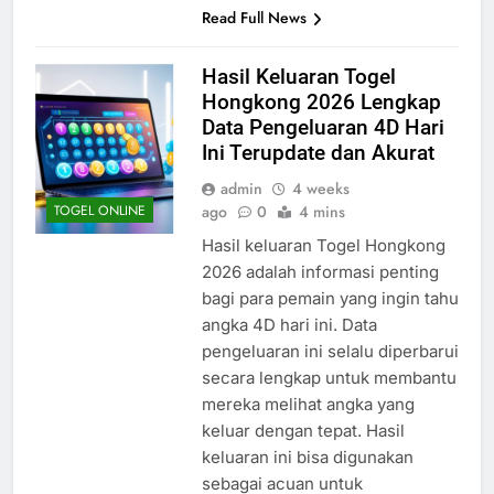
Read Full News
Hasil Keluaran Togel
Hongkong 2026 Lengkap
Data Pengeluaran 4D Hari
Ini Terupdate dan Akurat
admin
4 weeks
TOGEL ONLINE
ago
0
4 mins
Hasil keluaran Togel Hongkong
2026 adalah informasi penting
bagi para pemain yang ingin tahu
angka 4D hari ini. Data
pengeluaran ini selalu diperbarui
secara lengkap untuk membantu
mereka melihat angka yang
keluar dengan tepat. Hasil
keluaran ini bisa digunakan
sebagai acuan untuk