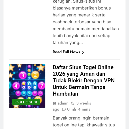
kerugian. Situs-situs ini
biasanya memberikan bonus
harian yang menarik serta
cashback terbesar yang bisa
membantu pemain mendapatkan
lebih banyak nilai dari setiap
taruhan yang…
Read Full News
Daftar Situs Togel Online
2026 yang Aman dan
Tidak Blokir Dengan VPN
Untuk Bermain Tanpa
Hambatan
TOGEL ONLINE
admin
3 weeks
ago
0
4 mins
Banyak orang ingin bermain
togel online tapi khawatir situs