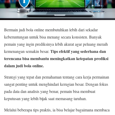
Bermain judi bola online membutuhkan lebih dari sekadar
keberuntungan untuk bisa menang secara konsisten. Banyak
pemain yang ingin prediksinya lebih akurat agar peluang meraih
Tips efektif yang sederhana dan
kemenangan semakin besar.
terencana bisa membantu meningkatkan ketepatan prediksi
dalam judi bola online.
Strategi yang tepat dan pemahaman tentang cara kerja permainan
sangat penting untuk menghindari kerugian besar. Dengan fokus
pada data dan analisis yang benar, pemain bisa membuat
keputusan yang lebih bijak saat memasang taruhan.
Melalui beberapa tips praktis, ia bisa belajar bagaimana membaca