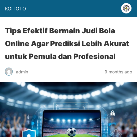
KOITOTO
Tips Efektif Bermain Judi Bola
Online Agar Prediksi Lebih Akurat
untuk Pemula dan Profesional
admin
9 months ago