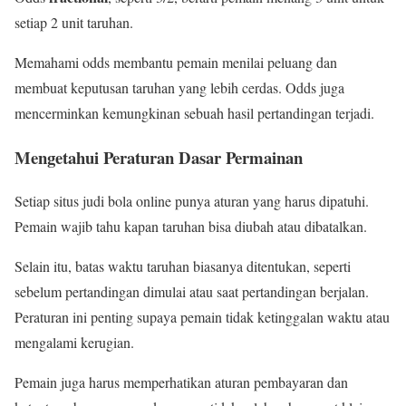
setiap 2 unit taruhan.
Memahami odds membantu pemain menilai peluang dan
membuat keputusan taruhan yang lebih cerdas. Odds juga
mencerminkan kemungkinan sebuah hasil pertandingan terjadi.
Mengetahui Peraturan Dasar Permainan
Setiap situs judi bola online punya aturan yang harus dipatuhi.
Pemain wajib tahu kapan taruhan bisa diubah atau dibatalkan.
Selain itu, batas waktu taruhan biasanya ditentukan, seperti
sebelum pertandingan dimulai atau saat pertandingan berjalan.
Peraturan ini penting supaya pemain tidak ketinggalan waktu atau
mengalami kerugian.
Pemain juga harus memperhatikan aturan pembayaran dan