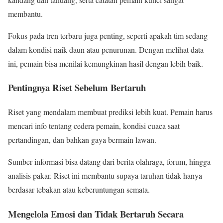
membantu.
Fokus pada tren terbaru juga penting, seperti apakah tim sedang
dalam kondisi naik daun atau penurunan. Dengan melihat data
ini, pemain bisa menilai kemungkinan hasil dengan lebih baik.
Pentingnya Riset Sebelum Bertaruh
Riset yang mendalam membuat prediksi lebih kuat. Pemain harus
mencari info tentang cedera pemain, kondisi cuaca saat
pertandingan, dan bahkan gaya bermain lawan.
Sumber informasi bisa datang dari berita olahraga, forum, hingga
analisis pakar. Riset ini membantu supaya taruhan tidak hanya
berdasar tebakan atau keberuntungan semata.
Mengelola Emosi dan Tidak Bertaruh Secara