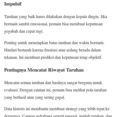
Impulsif
Taruhan yang baik harus dilakukan dengan kepala dingin. Jika
bermain sambil emosional, pemain bisa membuat keputusan
gegabah dan cepat rugi.
Penting untuk menetapkan batas taruhan dan waktu bermain.
Hindari bertaruh karena frustrasi atau sedang berada dalam
tekanan. Ini membuat prediksi dan keputusan tetap objektif.
Pentingnya Mencatat Riwayat Taruhan
Mencatat semua taruhan dan hasilnya sangat berguna untuk
evaluasi. Dengan catatan ini, pemain bisa melihat pola taruhan
yang berhasil atau yang sering gagal.
Data historis ini membantu membuat strategi yang lebih tepat ke
depannya. Catatan sederhana seperti tanggal, jumlah taruhan, dan