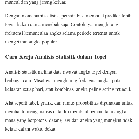
muncul dan yang jarang keluar.
Dengan memahami statistik, pemain bisa membuat prediksi lebih
logis, bukan cuma menebak saja. Contohnya, menghitung
frekuensi kemunculan angka selama periode tertentu untuk
mengetahui angka populer.
Cara Kerja Analisis Statistik dalam Togel
Analisis statistik melihat data riwayat angka togel dengan
berbagai cara. Misalnya, menghitung frekuensi angka, pola
keluaran setiap hari, atau kombinasi angka paling sering muncul.
Alat seperti tabel, grafik, dan rumus probabilitas digunakan untuk
membantu menganalisis data. Ini membuat pemain tahu angka
mana yang berpotensi datang lagi dan angka yang mungkin tidak
keluar dalam waktu dekat.