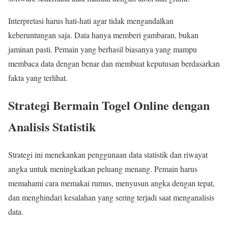
Interpretasi harus hati-hati agar tidak mengandalkan
keberuntungan saja. Data hanya memberi gambaran, bukan
jaminan pasti. Pemain yang berhasil biasanya yang mampu
membaca data dengan benar dan membuat keputusan berdasarkan
fakta yang terlihat.
Strategi Bermain Togel Online dengan
Analisis Statistik
Strategi ini menekankan penggunaan data statistik dan riwayat
angka untuk meningkatkan peluang menang. Pemain harus
memahami cara memakai rumus, menyusun angka dengan tepat,
dan menghindari kesalahan yang sering terjadi saat menganalisis
data.