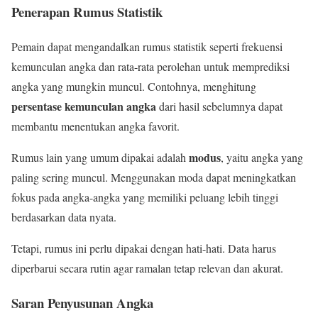
Penerapan Rumus Statistik
Pemain dapat mengandalkan rumus statistik seperti frekuensi
kemunculan angka dan rata-rata perolehan untuk memprediksi
angka yang mungkin muncul. Contohnya, menghitung
persentase kemunculan angka
dari hasil sebelumnya dapat
membantu menentukan angka favorit.
modus
Rumus lain yang umum dipakai adalah
, yaitu angka yang
paling sering muncul. Menggunakan moda dapat meningkatkan
fokus pada angka-angka yang memiliki peluang lebih tinggi
berdasarkan data nyata.
Tetapi, rumus ini perlu dipakai dengan hati-hati. Data harus
diperbarui secara rutin agar ramalan tetap relevan dan akurat.
Saran Penyusunan Angka