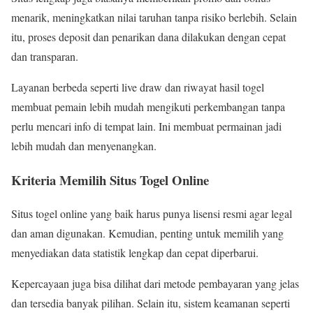
menarik, meningkatkan nilai taruhan tanpa risiko berlebih. Selain
itu, proses deposit dan penarikan dana dilakukan dengan cepat
dan transparan.
Layanan berbeda seperti live draw dan riwayat hasil togel
membuat pemain lebih mudah mengikuti perkembangan tanpa
perlu mencari info di tempat lain. Ini membuat permainan jadi
lebih mudah dan menyenangkan.
Kriteria Memilih Situs Togel Online
Situs togel online yang baik harus punya lisensi resmi agar legal
dan aman digunakan. Kemudian, penting untuk memilih yang
menyediakan data statistik lengkap dan cepat diperbarui.
Kepercayaan juga bisa dilihat dari metode pembayaran yang jelas
dan tersedia banyak pilihan. Selain itu, sistem keamanan seperti