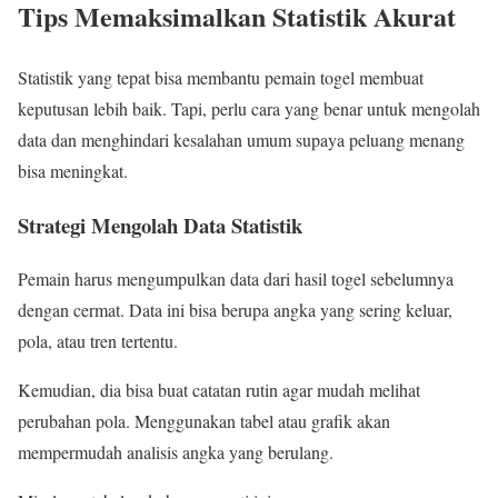
Tips Memaksimalkan Statistik Akurat
Statistik yang tepat bisa membantu pemain togel membuat
keputusan lebih baik. Tapi, perlu cara yang benar untuk mengolah
data dan menghindari kesalahan umum supaya peluang menang
bisa meningkat.
Strategi Mengolah Data Statistik
Pemain harus mengumpulkan data dari hasil togel sebelumnya
dengan cermat. Data ini bisa berupa angka yang sering keluar,
pola, atau tren tertentu.
Kemudian, dia bisa buat catatan rutin agar mudah melihat
perubahan pola. Menggunakan tabel atau grafik akan
mempermudah analisis angka yang berulang.