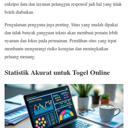
enkripsi data dan layanan pelanggan responsif jadi hal yang tidak
boleh diabaikan.
Pengalaman pengguna juga penting. Situs yang mudah dipakai
dan tidak banyak gangguan teknis akan membuat pemain lebih
nyaman dan fokus pada permainan. Pemilihan situs yang tepat
membantu mengurangi risiko kerugian dan meningkatkan
peluang menang.
Statistik Akurat untuk Togel Online