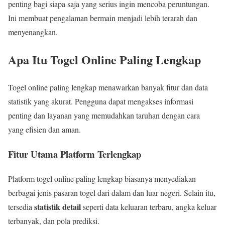
penting bagi siapa saja yang serius ingin mencoba peruntungan.
Ini membuat pengalaman bermain menjadi lebih terarah dan
menyenangkan.
Apa Itu Togel Online Paling Lengkap
Togel online paling lengkap menawarkan banyak fitur dan data
statistik yang akurat. Pengguna dapat mengakses informasi
penting dan layanan yang memudahkan taruhan dengan cara
yang efisien dan aman.
Fitur Utama Platform Terlengkap
Platform togel online paling lengkap biasanya menyediakan
berbagai jenis pasaran togel dari dalam dan luar negeri. Selain itu,
statistik detail
tersedia
seperti data keluaran terbaru, angka keluar
terbanyak, dan pola prediksi.