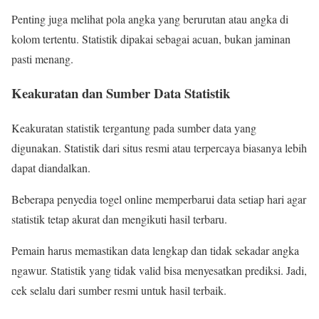
Penting juga melihat pola angka yang berurutan atau angka di
kolom tertentu. Statistik dipakai sebagai acuan, bukan jaminan
pasti menang.
Keakuratan dan Sumber Data Statistik
Keakuratan statistik tergantung pada sumber data yang
digunakan. Statistik dari situs resmi atau terpercaya biasanya lebih
dapat diandalkan.
Beberapa penyedia togel online memperbarui data setiap hari agar
statistik tetap akurat dan mengikuti hasil terbaru.
Pemain harus memastikan data lengkap dan tidak sekadar angka
ngawur. Statistik yang tidak valid bisa menyesatkan prediksi. Jadi,
cek selalu dari sumber resmi untuk hasil terbaik.