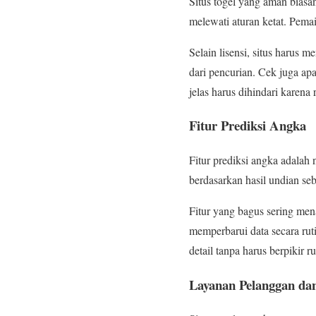
Situs togel yang aman biasa
melewati aturan ketat. Pemai
Selain lisensi, situs harus 
dari pencurian. Cek juga ap
jelas harus dihindari karena 
Fitur Prediksi Angka
Fitur prediksi angka adalah 
berdasarkan hasil undian s
Fitur yang bagus sering mena
memperbarui data secara rut
detail tanpa harus berpikir ru
Layanan Pelanggan da