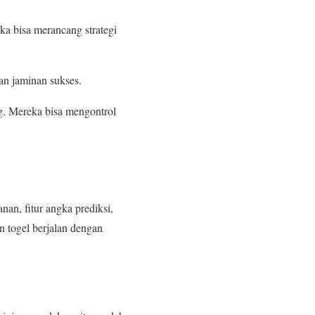
ka bisa merancang strategi
n jaminan sukses.
g. Mereka bisa mengontrol
an, fitur angka prediksi,
n togel berjalan dengan