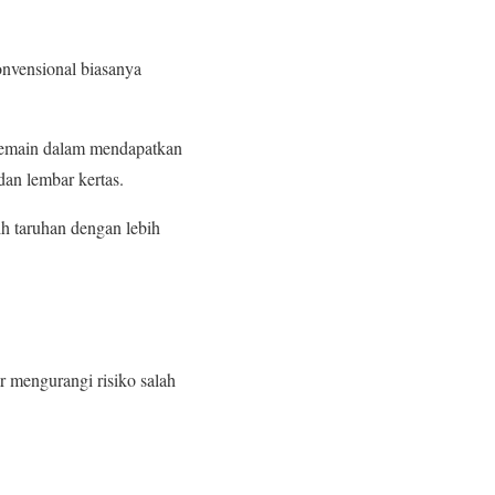
konvensional biasanya
n pemain dalam mendapatkan
an lembar kertas.
ih taruhan dengan lebih
 mengurangi risiko salah