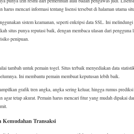
nya punya izin resmi dari pemerintah atau badan pengawas judi. Lisens
n harus mencari informasi tentang lisensi tersebut di halaman utama situ
menggunakan sistem keamanan, seperti enkripsi data SSL. Ini melindungi 
akah situs punya reputasi baik, dengan membaca ulasan dari pengguna l
risiko penipuan.
nilai tambah untuk pemain togel. Situs terbaik menyediakan data statisti
ebelumnya. Ini membantu pemain membuat keputusan lebih baik.
mpilkan grafik tren angka, angka sering keluar, hingga rumus prediksi 
in agar tetap akurat. Pemain harus mencari fitur yang mudah dipakai d
mit.
n Kemudahan Transaksi