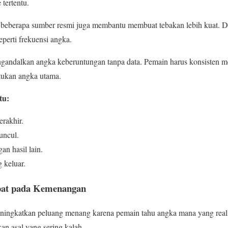
tertentu.
beberapa sumber resmi juga membantu membuat tebakan lebih kuat. D
eperti frekuensi angka.
gandalkan angka keberuntungan tanpa data. Pemain harus konsisten m
ukan angka utama.
tu:
erakhir.
uncul.
n hasil lain.
 keluar.
pat pada Kemenangan
eningkatkan peluang menang karena pemain tahu angka mana yang realist
n asal yang sering kalah.