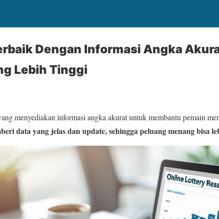
erbaik Dengan Informasi Angka Akur
g Lebih Tinggi
h yang menyediakan informasi angka akurat untuk membantu pemain mem
beri data yang jelas dan update, sehingga peluang menang bisa leb