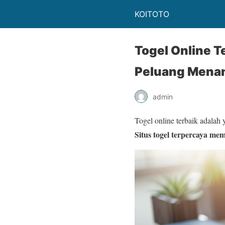
KOITOTO
Togel Online T
Peluang Menan
admin
Togel online terbaik adala
Situs togel terpercaya mem