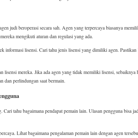
gen judi beroperasi secara sah. Agen yang terpercaya biasanya memiliki
mereka mengikuti aturan dan regulasi yang ada.
 informasi lisensi. Cari tahu jenis lisensi yang dimiliki agen. Pastikan 
lisensi mereka. Jika ada agen yang tidak memiliki lisensi, sebaiknya 
 dan perlindungan saat bermain.
Pengguna
g. Cari tahu bagaimana pendapat pemain lain. Ulasan pengguna bisa ja
erpercaya. Lihat bagaimana pengalaman pemain lain dengan agen tersebut