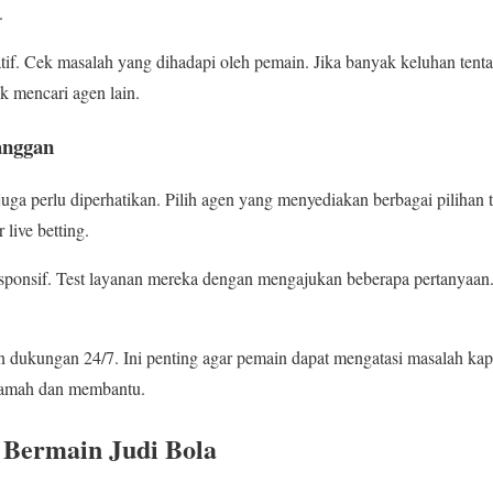
.
atif. Cek masalah yang dihadapi oleh pemain. Jika banyak keluhan tent
k mencari agen lain.
anggan
uga perlu diperhatikan. Pilih agen yang menyediakan berbagai pilihan t
 live betting.
sponsif. Test layanan mereka dengan mengajukan beberapa pertanyaan.
 dukungan 24/7. Ini penting agar pemain dapat mengatasi masalah kapa
ramah dan membantu.
i Bermain Judi Bola