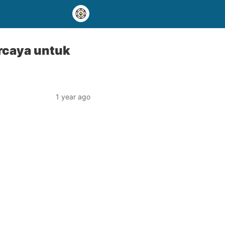
rcaya untuk
1 year ago