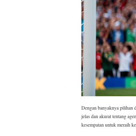
Dengan banyaknya pilihan di
jelas dan akurat tentang ag
kesempatan untuk meraih ke