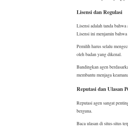
Lisensi dan Regulasi
Lisensi adalah tanda bahwa a
Lisensi ini menjamin bahwa 
Pemilih harus selalu mengecek
oleh badan yang dikenal.
Bandingkan agen berdasarkan 
membantu menjaga keamanan
Reputasi dan Ulasan 
Reputasi agen sangat pentin
berguna.
Baca ulasan di situs-situs t