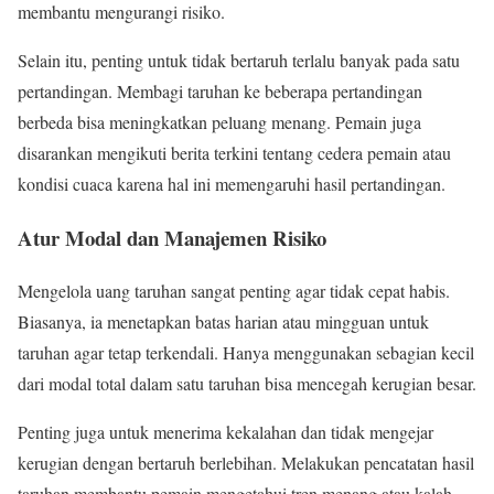
membantu mengurangi risiko.
Selain itu, penting untuk tidak bertaruh terlalu banyak pada satu
pertandingan. Membagi taruhan ke beberapa pertandingan
berbeda bisa meningkatkan peluang menang. Pemain juga
disarankan mengikuti berita terkini tentang cedera pemain atau
kondisi cuaca karena hal ini memengaruhi hasil pertandingan.
Atur Modal dan Manajemen Risiko
Mengelola uang taruhan sangat penting agar tidak cepat habis.
Biasanya, ia menetapkan batas harian atau mingguan untuk
taruhan agar tetap terkendali. Hanya menggunakan sebagian kecil
dari modal total dalam satu taruhan bisa mencegah kerugian besar.
Penting juga untuk menerima kekalahan dan tidak mengejar
kerugian dengan bertaruh berlebihan. Melakukan pencatatan hasil
taruhan membantu pemain mengetahui tren menang atau kalah