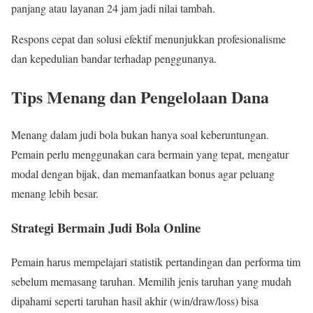
panjang atau layanan 24 jam jadi nilai tambah.
Respons cepat dan solusi efektif menunjukkan profesionalisme
dan kepedulian bandar terhadap penggunanya.
Tips Menang dan Pengelolaan Dana
Menang dalam judi bola bukan hanya soal keberuntungan.
Pemain perlu menggunakan cara bermain yang tepat, mengatur
modal dengan bijak, dan memanfaatkan bonus agar peluang
menang lebih besar.
Strategi Bermain Judi Bola Online
Pemain harus mempelajari statistik pertandingan dan performa tim
sebelum memasang taruhan. Memilih jenis taruhan yang mudah
dipahami seperti taruhan hasil akhir (win/draw/loss) bisa