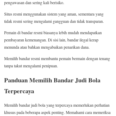
pengawasan dan sering kali berisiko.
Situs resmi menggunakan sistem yang aman, sementara yang
tidak resmi sering mengalami gangguan dan tidak transparan.
Pemain di bandar resmi biasanya lebih mudah mendapatkan
pembayaran kemenangan. Di sisi lain, bandar ilegal kerap
menunda atau bahkan mengabaikan penarikan dana.
Memilih bandar resmi membantu pemain bermain dengan tenang
tanpa takut mengalami penipuan.
Panduan Memilih Bandar Judi Bola
Terpercaya
Memilih bandar judi bola yang terpercaya memerlukan perhatian
khusus pada beberapa aspek penting. Memahami cara memeriksa