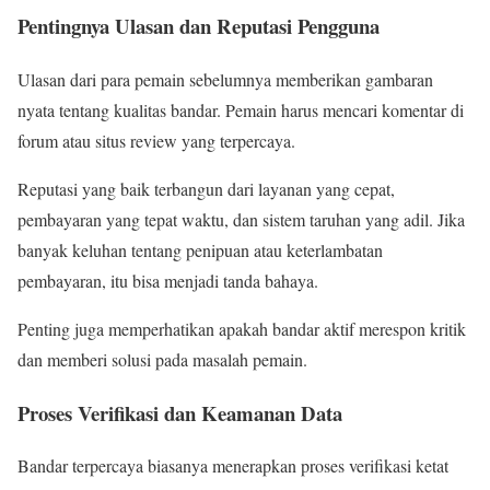
Pentingnya Ulasan dan Reputasi Pengguna
Ulasan dari para pemain sebelumnya memberikan gambaran
nyata tentang kualitas bandar. Pemain harus mencari komentar di
forum atau situs review yang terpercaya.
Reputasi yang baik terbangun dari layanan yang cepat,
pembayaran yang tepat waktu, dan sistem taruhan yang adil. Jika
banyak keluhan tentang penipuan atau keterlambatan
pembayaran, itu bisa menjadi tanda bahaya.
Penting juga memperhatikan apakah bandar aktif merespon kritik
dan memberi solusi pada masalah pemain.
Proses Verifikasi dan Keamanan Data
Bandar terpercaya biasanya menerapkan proses verifikasi ketat