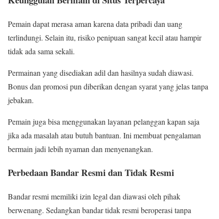
Pemain dapat merasa aman karena data pribadi dan uang
terlindungi. Selain itu, risiko penipuan sangat kecil atau hampir
tidak ada sama sekali.
Permainan yang disediakan adil dan hasilnya sudah diawasi.
Bonus dan promosi pun diberikan dengan syarat yang jelas tanpa
jebakan.
Pemain juga bisa menggunakan layanan pelanggan kapan saja
jika ada masalah atau butuh bantuan. Ini membuat pengalaman
bermain jadi lebih nyaman dan menyenangkan.
Perbedaan Bandar Resmi dan Tidak Resmi
Bandar resmi memiliki izin legal dan diawasi oleh pihak
berwenang. Sedangkan bandar tidak resmi beroperasi tanpa