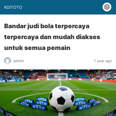
KOITOTO
Bandar judi bola terpercaya
terpercaya dan mudah diakses
untuk semua pemain
admin
1 year ago