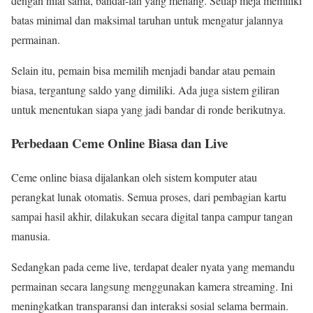
dengan nilai sama, bandar-lah yang menang. Setiap meja memiliki
batas minimal dan maksimal taruhan untuk mengatur jalannya
permainan.
Selain itu, pemain bisa memilih menjadi bandar atau pemain
biasa, tergantung saldo yang dimiliki. Ada juga sistem giliran
untuk menentukan siapa yang jadi bandar di ronde berikutnya.
Perbedaan Ceme Online Biasa dan Live
Ceme online biasa dijalankan oleh sistem komputer atau
perangkat lunak otomatis. Semua proses, dari pembagian kartu
sampai hasil akhir, dilakukan secara digital tanpa campur tangan
manusia.
Sedangkan pada ceme live, terdapat dealer nyata yang memandu
permainan secara langsung menggunakan kamera streaming. Ini
meningkatkan transparansi dan interaksi sosial selama bermain.