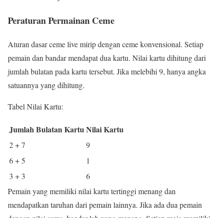
Peraturan Permainan Ceme
Aturan dasar ceme live mirip dengan ceme konvensional. Setiap
pemain dan bandar mendapat dua kartu. Nilai kartu dihitung dari
jumlah bulatan pada kartu tersebut. Jika melebihi 9, hanya angka
satuannya yang dihitung.
Tabel Nilai Kartu:
Jumlah Bulatan Kartu
Nilai Kartu
2 + 7
9
6 + 5
1
3 + 3
6
Pemain yang memiliki nilai kartu tertinggi menang dan
mendapatkan taruhan dari pemain lainnya. Jika ada dua pemain