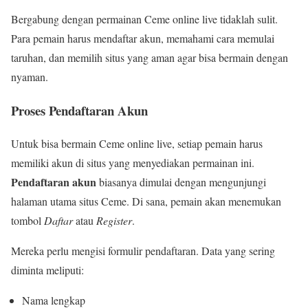
Bergabung dengan permainan Ceme online live tidaklah sulit.
Para pemain harus mendaftar akun, memahami cara memulai
taruhan, dan memilih situs yang aman agar bisa bermain dengan
nyaman.
Proses Pendaftaran Akun
Untuk bisa bermain Ceme online live, setiap pemain harus
memiliki akun di situs yang menyediakan permainan ini.
Pendaftaran akun
biasanya dimulai dengan mengunjungi
halaman utama situs Ceme. Di sana, pemain akan menemukan
tombol
Daftar
atau
Register
.
Mereka perlu mengisi formulir pendaftaran. Data yang sering
diminta meliputi:
Nama lengkap