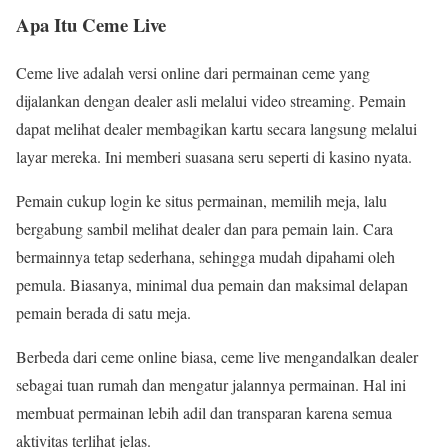
Apa Itu Ceme Live
Ceme live adalah versi online dari permainan ceme yang
dijalankan dengan dealer asli melalui video streaming. Pemain
dapat melihat dealer membagikan kartu secara langsung melalui
layar mereka. Ini memberi suasana seru seperti di kasino nyata.
Pemain cukup login ke situs permainan, memilih meja, lalu
bergabung sambil melihat dealer dan para pemain lain. Cara
bermainnya tetap sederhana, sehingga mudah dipahami oleh
pemula. Biasanya, minimal dua pemain dan maksimal delapan
pemain berada di satu meja.
Berbeda dari ceme online biasa, ceme live mengandalkan dealer
sebagai tuan rumah dan mengatur jalannya permainan. Hal ini
membuat permainan lebih adil dan transparan karena semua
aktivitas terlihat jelas.