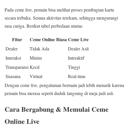
Pada ceme live, pemain bisa melihat proses pembagian kartu
secara terbuka. Semua aktivitas terekam, sehingga mengurangi
rasa curiga. Berikut tabel perbedaan utama:
Fitur
Ceme Online Biasa
Ceme Live
Dealer
Tidak Ada
Dealer Asli
Interaksi
Minim
Interaktif
Transparansi
Kecil
Tinggi
Suasana
Virtual
Real-time
Dengan ceme live, pengalaman bermain jadi lebih menarik karena
pemain bisa merasa seperti duduk langsung di meja judi asli.
Cara Bergabung & Memulai Ceme
Online Live