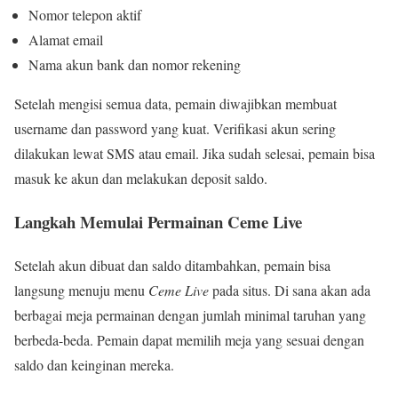
Nomor telepon aktif
Alamat email
Nama akun bank dan nomor rekening
Setelah mengisi semua data, pemain diwajibkan membuat
username dan password yang kuat. Verifikasi akun sering
dilakukan lewat SMS atau email. Jika sudah selesai, pemain bisa
masuk ke akun dan melakukan deposit saldo.
Langkah Memulai Permainan Ceme Live
Setelah akun dibuat dan saldo ditambahkan, pemain bisa
langsung menuju menu
Ceme Live
pada situs. Di sana akan ada
berbagai meja permainan dengan jumlah minimal taruhan yang
berbeda-beda. Pemain dapat memilih meja yang sesuai dengan
saldo dan keinginan mereka.