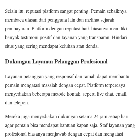
Selain itu, reputasi platform sangat penting. Pemain sebaiknya
membaca ulasan dari pengguna lain dan melihat sejarah
pembayaran. Platform dengan reputasi baik biasanya memiliki
banyak testimoni positif dan layanan yang transparan. Hindari
situs yang sering mendapat keluhan atau denda.
Dukungan Layanan Pelanggan Profesional
Layanan pelanggan yang responsif dan ramah dapat membantu
pemain mengatasi masalah dengan cepat. Platform terpercaya
menyediakan beberapa metode kontak, seperti live chat, email,
dan telepon.
Mereka juga menyediakan dukungan selama 24 jam setiap hari
agar pemain bisa mendapat bantuan kapan saja. Staf layanan yang
profesional biasanya menjawab dengan cepat dan mengatasi