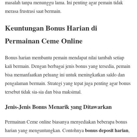
masalah tanpa menunggu lama. Ini penting agar pemain tidak
merasa frustrasi saat bermain.
Keuntungan Bonus Harian di
Permainan Ceme Online
Bonus harian membantu pemain mendapat nilai tambah setiap
kali bermain. Dengan berbagai jenis bonus yang tersedia, pemain
bisa memanfaatkan peluang ini untuk meningkatkan saldo dan
pengalaman bermain. Strategi yang tepat juga penting agar bonus
tersebut tidak sia-sia dan bisa maksimal.
Jenis-Jenis Bonus Menarik yang Ditawarkan
Permainan Ceme online biasanya menyediakan beberapa bonus
bonus deposit harian
harian yang menguntungkan. Contohnya
,