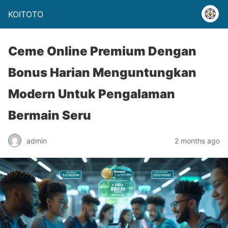
KOITOTO
Ceme Online Premium Dengan
Bonus Harian Menguntungkan
Modern Untuk Pengalaman
Bermain Seru
admin
2 months ago