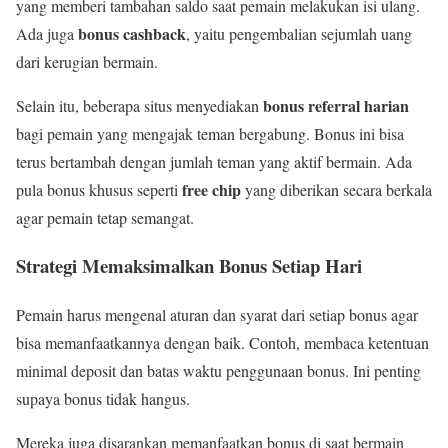
yang memberi tambahan saldo saat pemain melakukan isi ulang.
bonus cashback
Ada juga
, yaitu pengembalian sejumlah uang
dari kerugian bermain.
bonus referral harian
Selain itu, beberapa situs menyediakan
bagi pemain yang mengajak teman bergabung. Bonus ini bisa
terus bertambah dengan jumlah teman yang aktif bermain. Ada
free chip
pula bonus khusus seperti
yang diberikan secara berkala
agar pemain tetap semangat.
Strategi Memaksimalkan Bonus Setiap Hari
Pemain harus mengenal aturan dan syarat dari setiap bonus agar
bisa memanfaatkannya dengan baik. Contoh, membaca ketentuan
minimal deposit dan batas waktu penggunaan bonus. Ini penting
supaya bonus tidak hangus.
Mereka juga disarankan memanfaatkan bonus di saat bermain