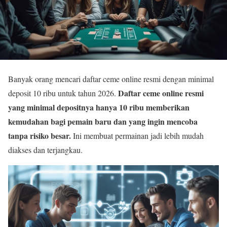
Banyak orang mencari daftar ceme online resmi dengan minimal
Daftar ceme online resmi
deposit 10 ribu untuk tahun 2026.
yang minimal depositnya hanya 10 ribu memberikan
kemudahan bagi pemain baru dan yang ingin mencoba
tanpa risiko besar.
Ini membuat permainan jadi lebih mudah
diakses dan terjangkau.