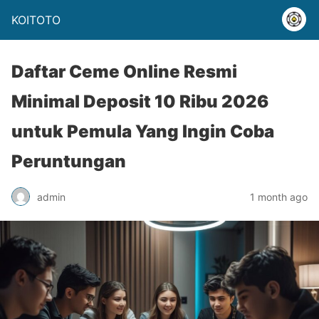
KOITOTO
Daftar Ceme Online Resmi
Minimal Deposit 10 Ribu 2026
untuk Pemula Yang Ingin Coba
Peruntungan
admin
1 month ago