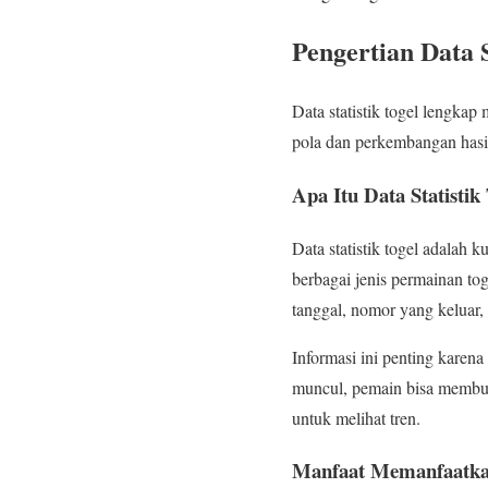
Pengertian Data 
Data statistik togel lengka
pola dan perkembangan hasil
Apa Itu Data Statistik 
Data statistik togel adalah 
berbagai jenis permainan tog
tanggal, nomor yang keluar,
Informasi ini penting kare
muncul, pemain bisa membuat
untuk melihat tren.
Manfaat Memanfaatkan 