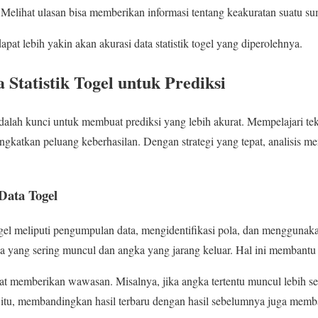
 Melihat ulasan bisa memberikan informasi tentang keakuratan suatu su
apat lebih yakin akan akurasi data statistik togel yang diperolehnya.
a Statistik Togel untuk Prediksi
l adalah kunci untuk membuat prediksi yang lebih akurat. Mempelajari t
katkan peluang keberhasilan. Dengan strategi yang tepat, analisis m
Data Togel
ogel meliputi pengumpulan data, mengidentifikasi pola, dan menggunaka
a yang sering muncul dan angka yang jarang keluar. Hal ini membantu
at memberikan wawasan. Misalnya, jika angka tertentu muncul lebih se
ain itu, membandingkan hasil terbaru dengan hasil sebelumnya juga m