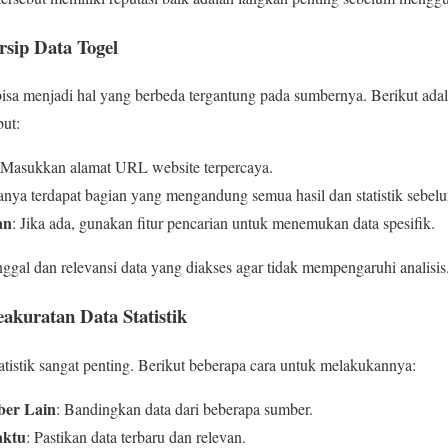
sip Data Togel
 bisa menjadi hal yang berbeda tergantung pada sumbernya. Berikut a
but:
 Masukkan alamat URL website terpercaya.
sanya terdapat bagian yang mengandung semua hasil dan statistik sebel
an
: Jika ada, gunakan fitur pencarian untuk menemukan data spesifik.
ggal dan relevansi data yang diakses agar tidak mempengaruhi analisis
akuratan Data Statistik
tatistik sangat penting. Berikut beberapa cara untuk melakukannya:
ber Lain
: Bandingkan data dari beberapa sumber.
aktu
: Pastikan data terbaru dan relevan.