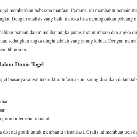
 togel memberikan beberapa manfaat. Pertama, ini membantu pemain m
angka. Dengan analisis yang baik, mereka bisa meningkatkan peluang 
dahkan pemain dalam melihat angka panas (hot numbers) dan angka di
luar, sedangkan angka dingin adalah yang jarang keluar. Dengan mema
memilih nomor.
 dalam Dunia Togel
togel biasanya sangat terstruktur. Informasi ini sering disajikan dalam 
dian.
ar.
ing nomor tersebut muncul.
 disertai grafik untuk membantu visualisasi. Grafis ini membuat tren da