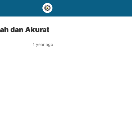
ah dan Akurat
1 year ago