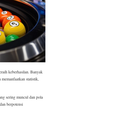
eraih keberhasilan. Banyak
memanfaatkan statistik,
yang sering muncul dan pola
dan berpotensi