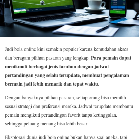
Judi bola online kini semakin populer karena kemudahan akses
Para pemain dapat
dan beragam pilihan pasaran yang lengkap.
menikmati berbagai jenis taruhan dengan jadwal
pertandingan yang selalu terupdate, membuat pengalaman
bermain jadi lebih menarik dan tepat waktu.
Dengan banyaknya pilihan pasaran, setiap orang bisa memilih
sesuai strategi dan preferensi mereka. Jadwal terupdate membantu
pemain mengikuti pertandingan favorit tanpa ketinggalan,
sehingga peluang menang bisa lebih besar.
Eksplorasi dunia judi bola online bukan hanya soal angka, tapi