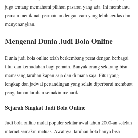
juga tentang memahami pilihan pasaran yang ada. Ini membantu
pemain menikmati permainan dengan cara yang lebih cerdas dan
menyenangkan.
Mengenal Dunia Judi Bola Online
Dunia judi bola online telah berkembang pesat dengan berbagai
fitur dan kemudahan bagi pemain. Banyak orang sekarang bisa
memasang taruhan kapan saja dan di mana saja. Fitur yang
lengkap dan jadwal pertandingan yang selalu diperbarui membuat
pengalaman taruhan semakin menarik.
Sejarah Singkat Judi Bola Online
Judi bola online mulai populer sekitar awal tahun 2000-an setelah
internet semakin meluas. Awalnya, taruhan bola hanya bisa