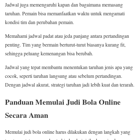
Jadwal juga memengaruhi kapan dan bagaimana memasang
taruhan. Pemain bisa memanfaatkan waktu untuk mengamati
kondisi tim dan perubahan pemain.
Memahami jadwal padat atau jeda panjang antara pertandingan
penting. Tim yang bermain berturut-turut biasanya kurang fit,
sehingga peluang kemenangan bisa berubah.
Jadwal yang tepat membantu menentukan taruhan jenis apa yang
cocok, seperti taruhan langsung atau sebelum pertandingan.
Dengan jadwal akurat, strategi taruhan jadi lebih kuat dan terarah.
Panduan Memulai Judi Bola Online
Secara Aman
Memulai judi bola online harus dilakukan dengan langkah yang