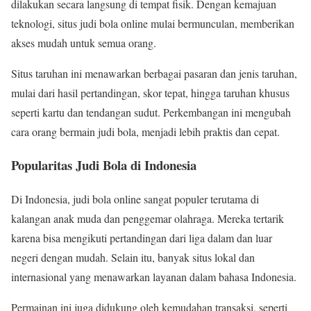
dilakukan secara langsung di tempat fisik. Dengan kemajuan
teknologi, situs judi bola online mulai bermunculan, memberikan
akses mudah untuk semua orang.
Situs taruhan ini menawarkan berbagai pasaran dan jenis taruhan,
mulai dari hasil pertandingan, skor tepat, hingga taruhan khusus
seperti kartu dan tendangan sudut. Perkembangan ini mengubah
cara orang bermain judi bola, menjadi lebih praktis dan cepat.
Popularitas Judi Bola di Indonesia
Di Indonesia, judi bola online sangat populer terutama di
kalangan anak muda dan penggemar olahraga. Mereka tertarik
karena bisa mengikuti pertandingan dari liga dalam dan luar
negeri dengan mudah. Selain itu, banyak situs lokal dan
internasional yang menawarkan layanan dalam bahasa Indonesia.
Permainan ini juga didukung oleh kemudahan transaksi, seperti