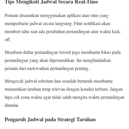
Tips Mengikuti Jadwal Secara Real-Time
Pemain disarankan menggunakan aplikasi atau situs yang
memperbarui jadwal secara langsung. Fitur notifikasi akan
memberi tahu saat ada perubahan pertandingan atau waktu kick-
off.
Membuat daftar pertandingan favorit juga membantu fokus pada
pertandingan yang akan dipertaruhkan. Ini menghindarkan
pemain dari melewatkan pertandingan penting.
Mengecek jadwal sebelum dan sesudah bertaruh membantu
memastikan taruhan tetap relevan dengan kondisi terbaru. Jangan
lupa cek zona waktu agar tidak salah mengira waktu pertandingan
dimulai.
Pengaruh Jadwal pada Strategi Taruhan