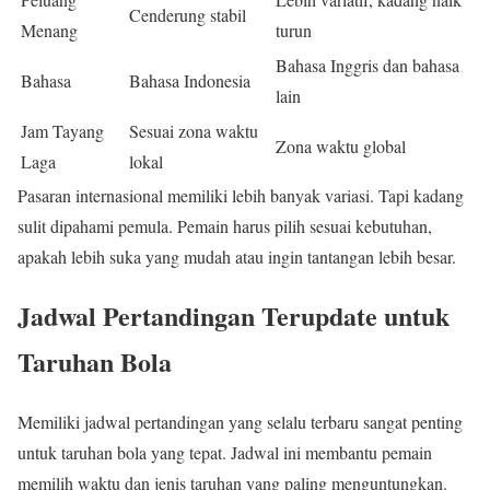
Cenderung stabil
Menang
turun
Bahasa Inggris dan bahasa
Bahasa
Bahasa Indonesia
lain
Jam Tayang
Sesuai zona waktu
Zona waktu global
Laga
lokal
Pasaran internasional memiliki lebih banyak variasi. Tapi kadang
sulit dipahami pemula. Pemain harus pilih sesuai kebutuhan,
apakah lebih suka yang mudah atau ingin tantangan lebih besar.
Jadwal Pertandingan Terupdate untuk
Taruhan Bola
Memiliki jadwal pertandingan yang selalu terbaru sangat penting
untuk taruhan bola yang tepat. Jadwal ini membantu pemain
memilih waktu dan jenis taruhan yang paling menguntungkan.