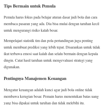
Tips Bermain untuk Pemula
Pemula harus fokus pada belajar aturan dasar judi bola dan cara
membaca pasaran yang ada. Dia bisa mulai dengan taruhan kecil
untuk mengurangi risiko kalah besar.
Mempelajari statistik tim dan pola pertandingan juga penting
untuk membuat prediksi yang lebih tepat. Disarankan untuk tidak
ikut terbawa emosi saat kalah dan selalu bermain dengan kepala
dingin. Catat hasil taruhan untuk mengevaluasi strategi yang
digunakan.
Pentingnya Manajemen Keuangan
Mengatur keuangan adalah kunci agar judi bola online tidak
membawa kerugian besar. Pemain harus menentukan batas uang
yang bisa dipakai untuk taruhan dan tidak melebihi itu.