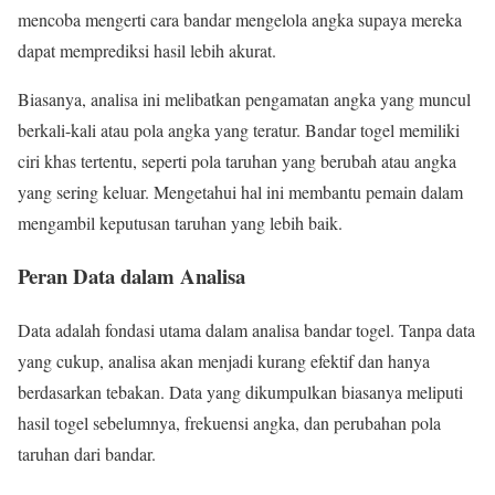
mencoba mengerti cara bandar mengelola angka supaya mereka
dapat memprediksi hasil lebih akurat.
Biasanya, analisa ini melibatkan pengamatan angka yang muncul
berkali-kali atau pola angka yang teratur. Bandar togel memiliki
ciri khas tertentu, seperti pola taruhan yang berubah atau angka
yang sering keluar. Mengetahui hal ini membantu pemain dalam
mengambil keputusan taruhan yang lebih baik.
Peran Data dalam Analisa
Data adalah fondasi utama dalam analisa bandar togel. Tanpa data
yang cukup, analisa akan menjadi kurang efektif dan hanya
berdasarkan tebakan. Data yang dikumpulkan biasanya meliputi
hasil togel sebelumnya, frekuensi angka, dan perubahan pola
taruhan dari bandar.