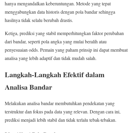
hanya mengandalkan keberuntungan. Metode yang tepat
menggabungkan data historis dengan pola bandar sehingga
hasilnya tidak selalu berubah drastis.
Ketiga, prediksi yang stabil memperhitungkan faktor perubahan
dari bandar, seperti pola angka yang mulai beralih atau
penyesuaian odds. Pemain yang paham prinsip ini dapat membuat
analisa yang lebih adaptif dan tidak mudah salah.
Langkah-Langkah Efektif dalam
Analisa Bandar
Melakukan analisa bandar membutuhkan pendekatan yang
terstruktur dan fokus pada data yang relevan. Dengan cara ini,
prediksi menjadi lebih stabil dan tidak terlalu tebak-tebakan.