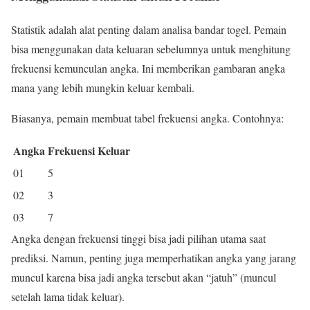
Statistik adalah alat penting dalam analisa bandar togel. Pemain
bisa menggunakan data keluaran sebelumnya untuk menghitung
frekuensi kemunculan angka. Ini memberikan gambaran angka
mana yang lebih mungkin keluar kembali.
Biasanya, pemain membuat tabel frekuensi angka. Contohnya:
Angka
Frekuensi Keluar
01
5
02
3
03
7
Angka dengan frekuensi tinggi bisa jadi pilihan utama saat
prediksi. Namun, penting juga memperhatikan angka yang jarang
muncul karena bisa jadi angka tersebut akan “jatuh” (muncul
setelah lama tidak keluar).