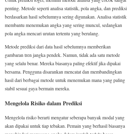
penting. Metode seperti analisa statistik, pola angka, dan prediksi
berdasarkan hasil sebelumnya sering digunakan. Analisa statistik
membantu menemukan angka yang sering muncul, sedangkan
pola angka mencari urutan tertentu yang berulang.
Metode prediksi dari data hasil sebelumnya memberikan
gambaran tren jangka pendek. Namun, tidak ada satu metode
yang selalu benar. Mereka biasanya paling efektif jika dipakai
bersama. Pengguna disarankan mencatat dan membandingkan
hasil dari berbagai metode untuk menemukan mana yang paling
stabil sesuai gaya bermain mereka.
Mengelola Risiko dalam Prediksi
Mengelola risiko berarti mengatur seberapa banyak modal yang
akan dipakai untuk tiap tebakan. Pemain yang berhasil biasanya