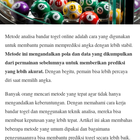
Metode analisa bandar togel online adalah cara yang digunakan
untuk membantu pemain memprediksi angka dengan lebih stabil.
Metode ini mengandalkan pola dan data yang dikumpulkan
dari permainan sebelumnya untuk memberikan prediksi
yang lebih akurat.
Dengan begitu, pemain bisa lebih percaya
diri saat memilih angka.
Banyak orang mencari metode yang tepat agar tidak hanya
mengandalkan keberuntungan. Dengan memahami cara kerja
bandar togel dan menggunakan teknik analisa, mereka bisa
membuat keputusan yang lebih tepat. Artikel ini akan membahas
beberapa metode yang umum dipakai dan bagaimana
penggunaannya bisa membantu prediksi togel secara lebih baik.