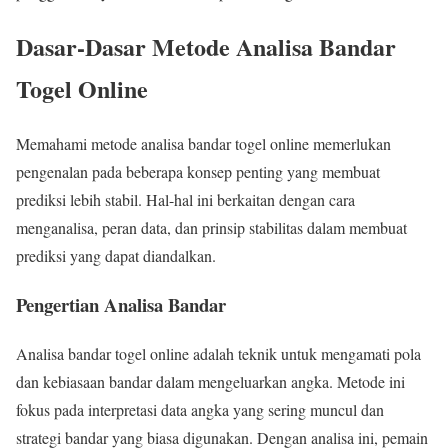
Dasar-Dasar Metode Analisa Bandar
Togel Online
Memahami metode analisa bandar togel online memerlukan
pengenalan pada beberapa konsep penting yang membuat
prediksi lebih stabil. Hal-hal ini berkaitan dengan cara
menganalisa, peran data, dan prinsip stabilitas dalam membuat
prediksi yang dapat diandalkan.
Pengertian Analisa Bandar
Analisa bandar togel online adalah teknik untuk mengamati pola
dan kebiasaan bandar dalam mengeluarkan angka. Metode ini
fokus pada interpretasi data angka yang sering muncul dan
strategi bandar yang biasa digunakan. Dengan analisa ini, pemain