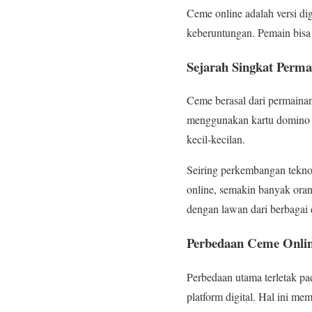
Ceme online adalah versi di
keberuntungan. Pemain bisa i
Sejarah Singkat Perm
Ceme berasal dari permaina
menggunakan kartu domino f
kecil-kecilan.
Seiring perkembangan teknol
online, semakin banyak ora
dengan lawan dari berbagai 
Perbedaan Ceme Onlin
Perbedaan utama terletak p
platform digital. Hal ini me