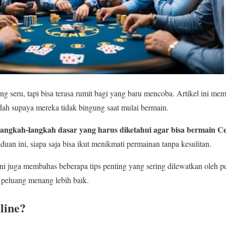
 seru, tapi bisa terasa rumit bagi yang baru mencoba. Artikel ini 
h supaya mereka tidak bingung saat mulai bermain.
langkah-langkah dasar yang harus diketahui agar bisa bermain C
an ini, siapa saja bisa ikut menikmati permainan tanpa kesulitan.
l ini juga membahas beberapa tips penting yang sering dilewatkan oleh 
 peluang menang lebih baik.
line?