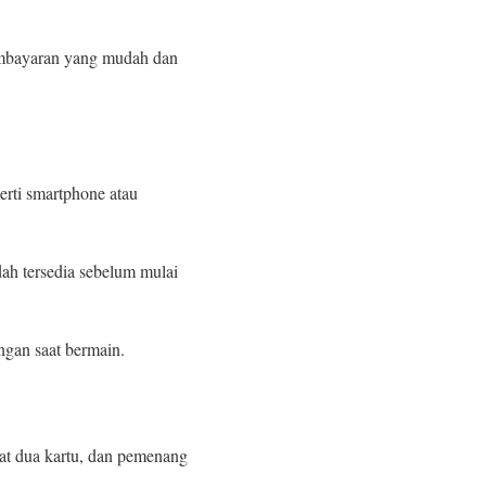
pembayaran yang mudah dan
perti smartphone atau
dah tersedia sebelum mulai
ngan saat bermain.
at dua kartu, dan pemenang