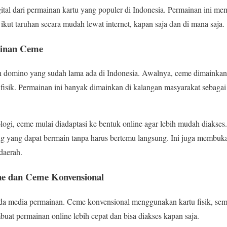
gital dari permainan kartu yang populer di Indonesia. Permainan ini me
kut taruhan secara mudah lewat internet, kapan saja dan di mana saja.
ainan Ceme
n domino yang sudah lama ada di Indonesia. Awalnya, ceme dimainkan
isik. Permainan ini banyak dimainkan di kalangan masyarakat sebagai 
ogi, ceme mulai diadaptasi ke bentuk online agar lebih mudah diakse
ng yang dapat bermain tanpa harus bertemu langsung. Ini juga membuk
daerah.
e dan Ceme Konvensional
ada media permainan. Ceme konvensional menggunakan kartu fisik, se
mbuat permainan online lebih cepat dan bisa diakses kapan saja.