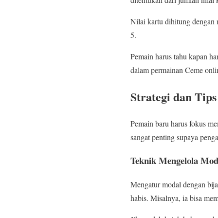
Nilai kartu dihitung dengan 
5.
Pemain harus tahu kapan har
dalam permainan Ceme onli
Strategi dan Tip
Pemain baru harus fokus men
sangat penting supaya penga
Teknik Mengelola Mod
Mengatur modal dengan bija
habis. Misalnya, ia bisa me