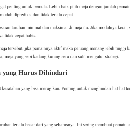
gat penting untuk pemula. Lebih baik pilih meja dengan jumlah pemain 
mudah diprediksi dan tidak terlalu cepat.
esaran taruhan minimal dan maksimal di meja itu. Jika modalnya kecil,
a tidak cepat habis.
 meja tersebut, jika pemainnya aktif maka peluang menang lebih tinggi 
a, meja yang sepi kadang kurang seru dan sulit mengatur strategi.
yang Harus Dihindari
kesalahan yang bisa merugikan. Penting untuk menghindari hal-hal ter
aruhan terlalu besar dari yang seharusnya. Ini sering membuat pemain 