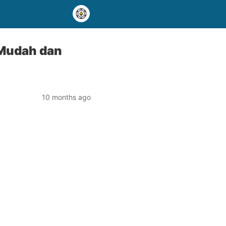
 Mudah dan
10 months ago