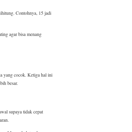
dihitung. Contohnya, 15 jadi
nting agar bisa menang
 yang cocok. Ketiga hal ini
bih besar.
wal supaya tidak cepat
aran.