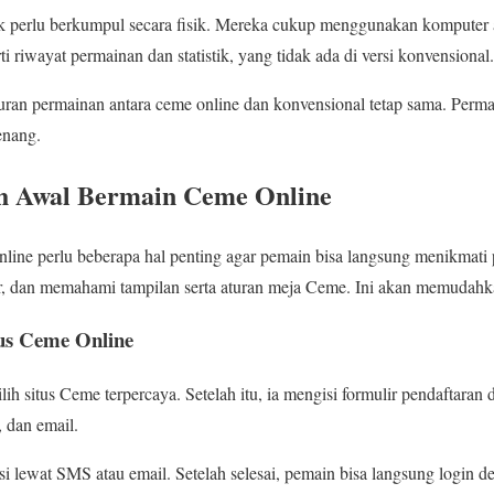
ak perlu berkumpul secara fisik. Mereka cukup menggunakan komputer 
ti riwayat permainan dan statistik, yang tidak ada di versi konvensional.
uran permainan antara ceme online dan konvensional tetap sama. Perma
enang.
h Awal Bermain Ceme Online
ine perlu beberapa hal penting agar pemain bisa langsung menikmati p
sar, dan memahami tampilan serta aturan meja Ceme. Ini akan memudahk
tus Ceme Online
ih situs Ceme terpercaya. Setelah itu, ia mengisi formulir pendaftaran
, dan email.
asi lewat SMS atau email. Setelah selesai, pemain bisa langsung login 