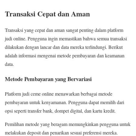
Transaksi Cepat dan Aman
Transaksi yang cepat dan aman sangat penting dalam platform
judi online. Pengguna ingin memastikan bahwa semua transaksi
dilakukan dengan lancar dan data mereka terlindungi. Berikut
adalah informasi mengenai metode pembayaran dan keamanan
data.
Metode Pembayaran yang Bervariasi
Platform judi ceme online menawarkan berbagai metode
pembayaran untuk kenyamanan. Pengguna dapat memilih dari
opsi seperti transfer bank, dompet digital, dan kartu kredit.
Pemilihan metode yang beragam memungkinkan pengguna untuk
melakukan deposit dan penarikan sesuai preferensi mereka.