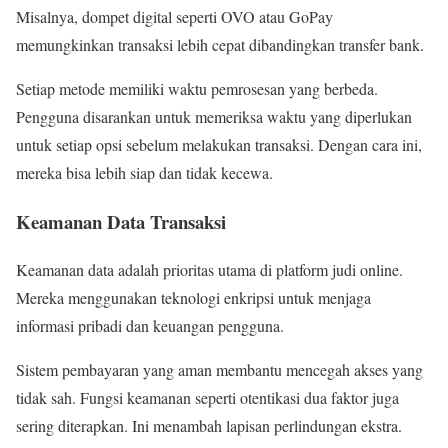
Misalnya, dompet digital seperti OVO atau GoPay
memungkinkan transaksi lebih cepat dibandingkan transfer bank.
Setiap metode memiliki waktu pemrosesan yang berbeda.
Pengguna disarankan untuk memeriksa waktu yang diperlukan
untuk setiap opsi sebelum melakukan transaksi. Dengan cara ini,
mereka bisa lebih siap dan tidak kecewa.
Keamanan Data Transaksi
Keamanan data adalah prioritas utama di platform judi online.
Mereka menggunakan teknologi enkripsi untuk menjaga
informasi pribadi dan keuangan pengguna.
Sistem pembayaran yang aman membantu mencegah akses yang
tidak sah. Fungsi keamanan seperti otentikasi dua faktor juga
sering diterapkan. Ini menambah lapisan perlindungan ekstra.