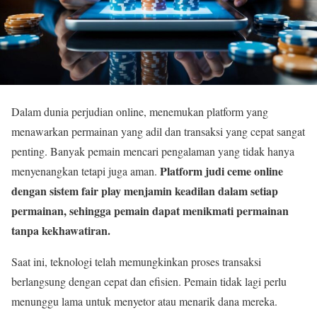
Dalam dunia perjudian online, menemukan platform yang
menawarkan permainan yang adil dan transaksi yang cepat sangat
penting. Banyak pemain mencari pengalaman yang tidak hanya
Platform judi ceme online
menyenangkan tetapi juga aman.
dengan sistem fair play menjamin keadilan dalam setiap
permainan, sehingga pemain dapat menikmati permainan
tanpa kekhawatiran.
Saat ini, teknologi telah memungkinkan proses transaksi
berlangsung dengan cepat dan efisien. Pemain tidak lagi perlu
menunggu lama untuk menyetor atau menarik dana mereka.