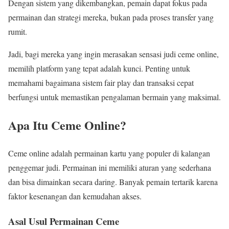
Dengan sistem yang dikembangkan, pemain dapat fokus pada
permainan dan strategi mereka, bukan pada proses transfer yang
rumit.
Jadi, bagi mereka yang ingin merasakan sensasi judi ceme online,
memilih platform yang tepat adalah kunci. Penting untuk
memahami bagaimana sistem fair play dan transaksi cepat
berfungsi untuk memastikan pengalaman bermain yang maksimal.
Apa Itu Ceme Online?
Ceme online adalah permainan kartu yang populer di kalangan
penggemar judi. Permainan ini memiliki aturan yang sederhana
dan bisa dimainkan secara daring. Banyak pemain tertarik karena
faktor kesenangan dan kemudahan akses.
Asal Usul Permainan Ceme