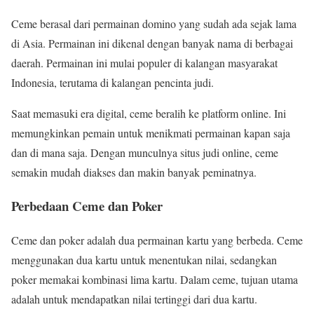
Ceme berasal dari permainan domino yang sudah ada sejak lama
di Asia. Permainan ini dikenal dengan banyak nama di berbagai
daerah. Permainan ini mulai populer di kalangan masyarakat
Indonesia, terutama di kalangan pencinta judi.
Saat memasuki era digital, ceme beralih ke platform online. Ini
memungkinkan pemain untuk menikmati permainan kapan saja
dan di mana saja. Dengan munculnya situs judi online, ceme
semakin mudah diakses dan makin banyak peminatnya.
Perbedaan Ceme dan Poker
Ceme dan poker adalah dua permainan kartu yang berbeda. Ceme
menggunakan dua kartu untuk menentukan nilai, sedangkan
poker memakai kombinasi lima kartu. Dalam ceme, tujuan utama
adalah untuk mendapatkan nilai tertinggi dari dua kartu.