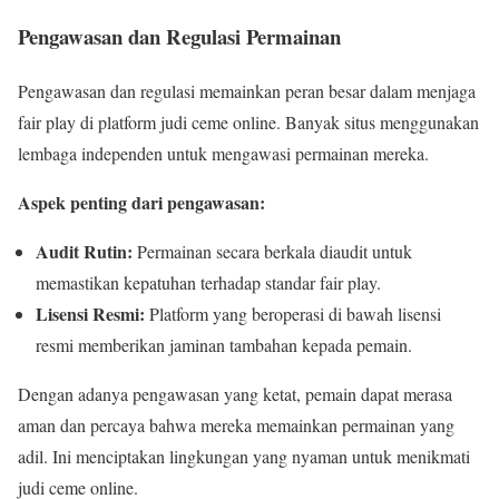
Pengawasan dan Regulasi Permainan
Pengawasan dan regulasi memainkan peran besar dalam menjaga
fair play di platform judi ceme online. Banyak situs menggunakan
lembaga independen untuk mengawasi permainan mereka.
Aspek penting dari pengawasan:
Audit Rutin:
Permainan secara berkala diaudit untuk
memastikan kepatuhan terhadap standar fair play.
Lisensi Resmi:
Platform yang beroperasi di bawah lisensi
resmi memberikan jaminan tambahan kepada pemain.
Dengan adanya pengawasan yang ketat, pemain dapat merasa
aman dan percaya bahwa mereka memainkan permainan yang
adil. Ini menciptakan lingkungan yang nyaman untuk menikmati
judi ceme online.