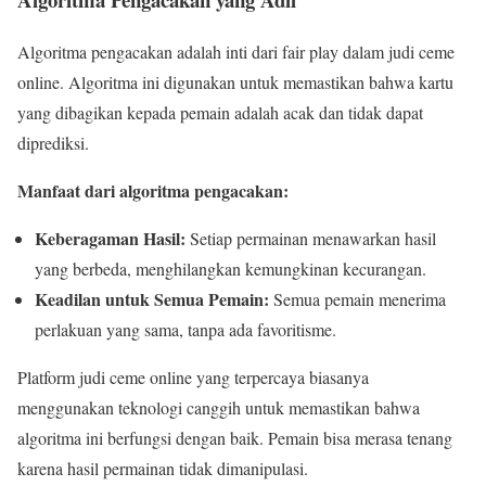
Algoritma pengacakan adalah inti dari fair play dalam judi ceme
online. Algoritma ini digunakan untuk memastikan bahwa kartu
yang dibagikan kepada pemain adalah acak dan tidak dapat
diprediksi.
Manfaat dari algoritma pengacakan:
Keberagaman Hasil:
Setiap permainan menawarkan hasil
yang berbeda, menghilangkan kemungkinan kecurangan.
Keadilan untuk Semua Pemain:
Semua pemain menerima
perlakuan yang sama, tanpa ada favoritisme.
Platform judi ceme online yang terpercaya biasanya
menggunakan teknologi canggih untuk memastikan bahwa
algoritma ini berfungsi dengan baik. Pemain bisa merasa tenang
karena hasil permainan tidak dimanipulasi.