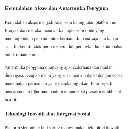
Kemudahan Akses dan Antarmuka Pengguna
Kemudahan akses menjadi salah satu keunggulan platform ini.
Banyak dari mereka menawarkan aplikasi mobile yang
memungkinkan pemain untuk bermain di mana saja dan kapan
saja. Ini berarti tidak perlu mengunduh perangkat lunak tambahan
untuk dimainkan.
Antarmuka pengguna dirancang agar sederhana dan mudah
dinavigasi. Dengan menu yang jelas, pemain dapat dengan cepat
menemukan permainan yang mereka inginkan. Fitur seperti
pencarian dan filter membantu mempercepat proses memilih slot
favorit.
Teknologi Inovatif dan Integrasi Sosial
Platform slot online kini sering menggunakan teknologi inovatif.