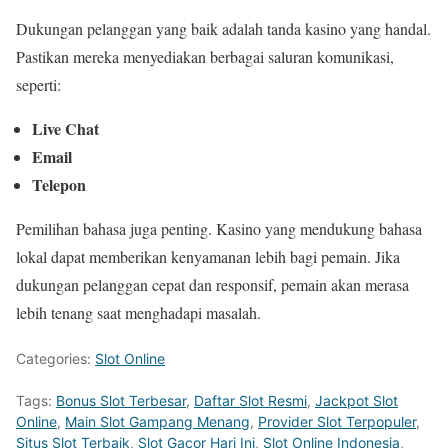
Dukungan pelanggan yang baik adalah tanda kasino yang handal.
Pastikan mereka menyediakan berbagai saluran komunikasi,
seperti:
Live Chat
Email
Telepon
Pemilihan bahasa juga penting. Kasino yang mendukung bahasa
lokal dapat memberikan kenyamanan lebih bagi pemain. Jika
dukungan pelanggan cepat dan responsif, pemain akan merasa
lebih tenang saat menghadapi masalah.
Categories:
Slot Online
Tags:
Bonus Slot Terbesar
,
Daftar Slot Resmi
,
Jackpot Slot
Online
,
Main Slot Gampang Menang
,
Provider Slot Terpopuler
,
Situs Slot Terbaik
,
Slot Gacor Hari Ini
,
Slot Online Indonesia
,