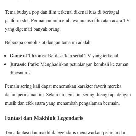
Tema budaya pop dan film terkenal dikenal luas di berbagai
platform slot. Permainan ini membawa nuansa film atau acara TV
yang digemari banyak orang.
Beberapa contoh slot dengan tema ini adalah:
Game of Thrones
: Berdasarkan serial TV yang terkenal.
Jurassic Park
: Menghadirkan petualangan kembali ke zaman
dinosaurus.
Pemain sering kali dapat menemukan karakter favorit mereka
dalam permainan ini. Selain itu, tema ini sering dilengkapi dengan
musik dan efek suara yang menambah pengalaman bermain.
Fantasi dan Makhluk Legendaris
Tema fantasi dan makhluk legendaris menawarkan pelarian dari