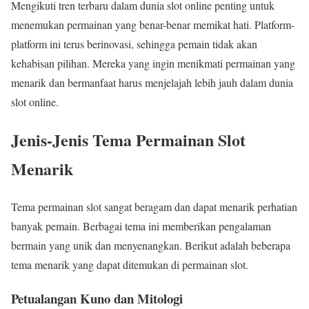
Mengikuti tren terbaru dalam dunia slot online penting untuk
menemukan permainan yang benar-benar memikat hati. Platform-
platform ini terus berinovasi, sehingga pemain tidak akan
kehabisan pilihan. Mereka yang ingin menikmati permainan yang
menarik dan bermanfaat harus menjelajah lebih jauh dalam dunia
slot online.
Jenis-Jenis Tema Permainan Slot
Menarik
Tema permainan slot sangat beragam dan dapat menarik perhatian
banyak pemain. Berbagai tema ini memberikan pengalaman
bermain yang unik dan menyenangkan. Berikut adalah beberapa
tema menarik yang dapat ditemukan di permainan slot.
Petualangan Kuno dan Mitologi