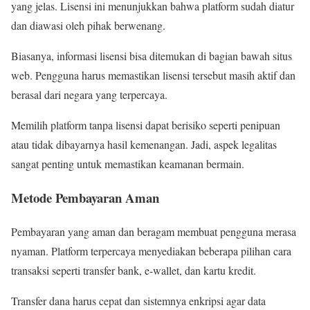
yang jelas. Lisensi ini menunjukkan bahwa platform sudah diatur
dan diawasi oleh pihak berwenang.
Biasanya, informasi lisensi bisa ditemukan di bagian bawah situs
web. Pengguna harus memastikan lisensi tersebut masih aktif dan
berasal dari negara yang terpercaya.
Memilih platform tanpa lisensi dapat berisiko seperti penipuan
atau tidak dibayarnya hasil kemenangan. Jadi, aspek legalitas
sangat penting untuk memastikan keamanan bermain.
Metode Pembayaran Aman
Pembayaran yang aman dan beragam membuat pengguna merasa
nyaman. Platform terpercaya menyediakan beberapa pilihan cara
transaksi seperti transfer bank, e-wallet, dan kartu kredit.
Transfer dana harus cepat dan sistemnya enkripsi agar data