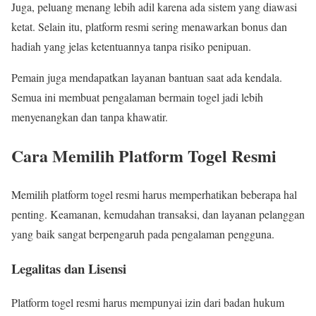
Juga, peluang menang lebih adil karena ada sistem yang diawasi
ketat. Selain itu, platform resmi sering menawarkan bonus dan
hadiah yang jelas ketentuannya tanpa risiko penipuan.
Pemain juga mendapatkan layanan bantuan saat ada kendala.
Semua ini membuat pengalaman bermain togel jadi lebih
menyenangkan dan tanpa khawatir.
Cara Memilih Platform Togel Resmi
Memilih platform togel resmi harus memperhatikan beberapa hal
penting. Keamanan, kemudahan transaksi, dan layanan pelanggan
yang baik sangat berpengaruh pada pengalaman pengguna.
Legalitas dan Lisensi
Platform togel resmi harus mempunyai izin dari badan hukum