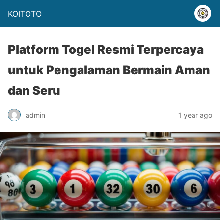
KOITOTO
Platform Togel Resmi Terpercaya
untuk Pengalaman Bermain Aman
dan Seru
admin
1 year ago