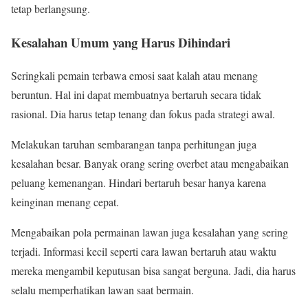
tetap berlangsung.
Kesalahan Umum yang Harus Dihindari
Seringkali pemain terbawa emosi saat kalah atau menang
beruntun. Hal ini dapat membuatnya bertaruh secara tidak
rasional. Dia harus tetap tenang dan fokus pada strategi awal.
Melakukan taruhan sembarangan tanpa perhitungan juga
kesalahan besar. Banyak orang sering overbet atau mengabaikan
peluang kemenangan. Hindari bertaruh besar hanya karena
keinginan menang cepat.
Mengabaikan pola permainan lawan juga kesalahan yang sering
terjadi. Informasi kecil seperti cara lawan bertaruh atau waktu
mereka mengambil keputusan bisa sangat berguna. Jadi, dia harus
selalu memperhatikan lawan saat bermain.