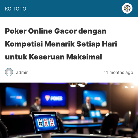
KOITOTO
Poker Online Gacor dengan
Kompetisi Menarik Setiap Hari
untuk Keseruan Maksimal
admin
11 months ago