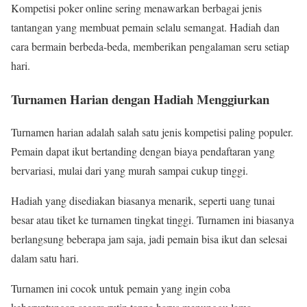
Kompetisi poker online sering menawarkan berbagai jenis
tantangan yang membuat pemain selalu semangat. Hadiah dan
cara bermain berbeda-beda, memberikan pengalaman seru setiap
hari.
Turnamen Harian dengan Hadiah Menggiurkan
Turnamen harian adalah salah satu jenis kompetisi paling populer.
Pemain dapat ikut bertanding dengan biaya pendaftaran yang
bervariasi, mulai dari yang murah sampai cukup tinggi.
Hadiah yang disediakan biasanya menarik, seperti uang tunai
besar atau tiket ke turnamen tingkat tinggi. Turnamen ini biasanya
berlangsung beberapa jam saja, jadi pemain bisa ikut dan selesai
dalam satu hari.
Turnamen ini cocok untuk pemain yang ingin coba