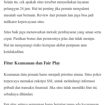
Selain itu, cek apakah situs tersebut menyediakan layanan
pelanggan 24 jam. Hal ini penting jika pemain mengalami
masalah saat bermain. Review dari pemain lain juga bisa jadi
indikator kepercayaan situs.
Situs baik juga menawarkan metode pembayaran yang aman serta
cepat. Pastikan bonus dan promosinya jelas dan tidak menipu.
Hal ini mengurangi risiko kerugian akibat penipuan atau
ketidakadilan.
Fitur Keamanan dan Fair Play
Keamanan data pemain harus menjadi prioritas utama. Situs poker
terpercaya memakai enkripsi SSL untuk melindungi informasi
pribadi dan transaksi finansial. Jika situs tidak memiliki fitur ini,
sebaiknya dihindari.
Fair play artinya permainan harus berjalan tanpa ada kecurangan.