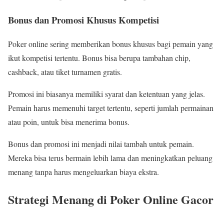
Bonus dan Promosi Khusus Kompetisi
Poker online sering memberikan bonus khusus bagi pemain yang
ikut kompetisi tertentu. Bonus bisa berupa tambahan chip,
cashback, atau tiket turnamen gratis.
Promosi ini biasanya memiliki syarat dan ketentuan yang jelas.
Pemain harus memenuhi target tertentu, seperti jumlah permainan
atau poin, untuk bisa menerima bonus.
Bonus dan promosi ini menjadi nilai tambah untuk pemain.
Mereka bisa terus bermain lebih lama dan meningkatkan peluang
menang tanpa harus mengeluarkan biaya ekstra.
Strategi Menang di Poker Online Gacor