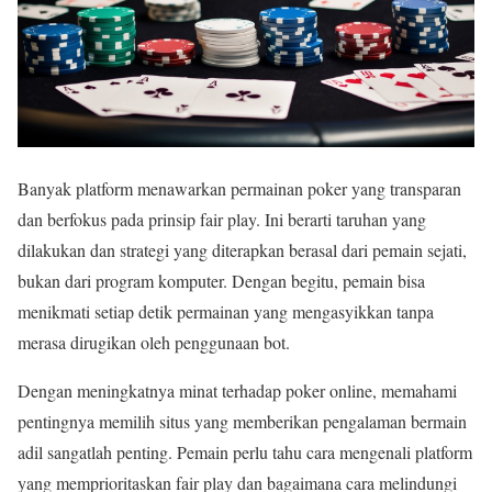
Banyak platform menawarkan permainan poker yang transparan
dan berfokus pada prinsip fair play. Ini berarti taruhan yang
dilakukan dan strategi yang diterapkan berasal dari pemain sejati,
bukan dari program komputer. Dengan begitu, pemain bisa
menikmati setiap detik permainan yang mengasyikkan tanpa
merasa dirugikan oleh penggunaan bot.
Dengan meningkatnya minat terhadap poker online, memahami
pentingnya memilih situs yang memberikan pengalaman bermain
adil sangatlah penting. Pemain perlu tahu cara mengenali platform
yang memprioritaskan fair play dan bagaimana cara melindungi