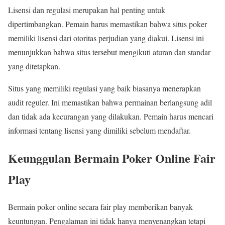
Lisensi dan regulasi merupakan hal penting untuk
dipertimbangkan. Pemain harus memastikan bahwa situs poker
memiliki lisensi dari otoritas perjudian yang diakui. Lisensi ini
menunjukkan bahwa situs tersebut mengikuti aturan dan standar
yang ditetapkan.
Situs yang memiliki regulasi yang baik biasanya menerapkan
audit reguler. Ini memastikan bahwa permainan berlangsung adil
dan tidak ada kecurangan yang dilakukan. Pemain harus mencari
informasi tentang lisensi yang dimiliki sebelum mendaftar.
Keunggulan Bermain Poker Online Fair
Play
Bermain poker online secara fair play memberikan banyak
keuntungan. Pengalaman ini tidak hanya menyenangkan tetapi