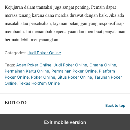
Kejujuran dalam transaksi juga sangat penting. Pemain dapat
merasa tenang karena dana mereka dirawat dengan baik. Jika ada
masalah atau perselisihan, layanan pelanggan yang responsif siap
membantu. Ini menambah kepercayaan dan membuat pengalaman
bermain lebih menyenangkan.
Categories:
Judi Poker Online
Tags:
Agen Poker Online
,
Judi Poker Online
,
Omaha Online
,
Permainan Kartu Online
,
Permainan Poker Online
,
Platform
Poker Online
,
Poker Online
,
Situs Poker Online
,
Taruhan Poker
Online
,
Texas Hold'em Online
KOITOTO
Back to top
Exit mobile version