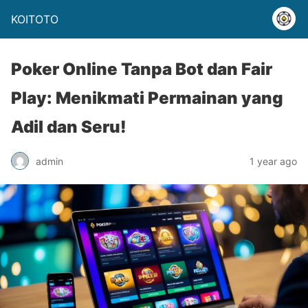
KOITOTO
Poker Online Tanpa Bot dan Fair
Play: Menikmati Permainan yang
Adil dan Seru!
admin
1 year ago