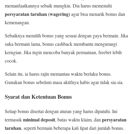
memanfaatkannya sebaik mungkin. Dia harus memenuhi
persyaratan taruhan (wagering)
agar bisa menarik bonus dan
kemenangan.
Sebaiknya memilih bonus yang sesuai dengan gaya bermain. Jika
suka bermain lama, bonus cashback membantu mengurangi
kerugian. Jika ingin mencoba banyak permainan, freebet lebih
cocok.
Selain itu, ia harus rajin memantau waktu berlaku bonus.
Gunakan bonus sebelum masa aktifnya habis agar tidak sia-sia.
Syarat dan Ketentuan Bonus
Setiap bonus disertai dengan aturan yang harus dipatuhi. Ini
minimal deposit
persyaratan
termasuk
, batas waktu klaim, dan
taruhan
, seperti bermain beberapa kali lipat dari jumlah bonus.