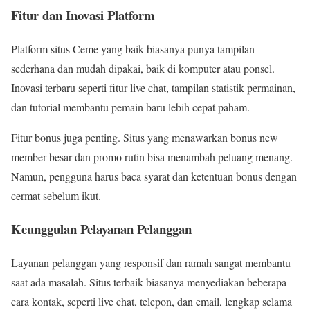
Fitur dan Inovasi Platform
Platform situs Ceme yang baik biasanya punya tampilan
sederhana dan mudah dipakai, baik di komputer atau ponsel.
Inovasi terbaru seperti fitur live chat, tampilan statistik permainan,
dan tutorial membantu pemain baru lebih cepat paham.
Fitur bonus juga penting. Situs yang menawarkan bonus new
member besar dan promo rutin bisa menambah peluang menang.
Namun, pengguna harus baca syarat dan ketentuan bonus dengan
cermat sebelum ikut.
Keunggulan Pelayanan Pelanggan
Layanan pelanggan yang responsif dan ramah sangat membantu
saat ada masalah. Situs terbaik biasanya menyediakan beberapa
cara kontak, seperti live chat, telepon, dan email, lengkap selama