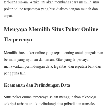
terbuang sia-sia. Artikel ini akan membahas cara memilih situs
poker online terpercaya yang bisa diakses dengan mudah dan
cepat.
Mengapa Memilih Situs Poker Online
Terpercaya
Memilih situs poker online yang tepat penting untuk pengalaman
bermain yang nyaman dan aman. Situs yang terpercaya
menawarkan perlindungan data, legalitas, dan reputasi baik dari
pengguna lain.
Keamanan dan Perlindungan Data
Situs poker online terpercaya selalu menggunakan teknologi
enkripsi terbaru untuk melindungi data pribadi dan transaksi