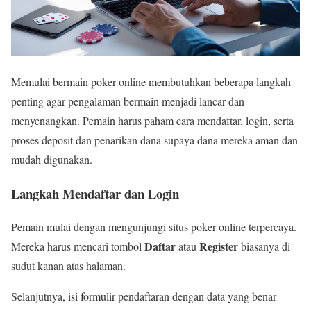
Memulai bermain poker online membutuhkan beberapa langkah
penting agar pengalaman bermain menjadi lancar dan
menyenangkan. Pemain harus paham cara mendaftar, login, serta
proses deposit dan penarikan dana supaya dana mereka aman dan
mudah digunakan.
Langkah Mendaftar dan Login
Pemain mulai dengan mengunjungi situs poker online terpercaya.
Daftar
Register
Mereka harus mencari tombol
atau
biasanya di
sudut kanan atas halaman.
Selanjutnya, isi formulir pendaftaran dengan data yang benar