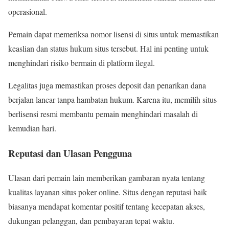
operasional.
Pemain dapat memeriksa nomor lisensi di situs untuk memastikan
keaslian dan status hukum situs tersebut. Hal ini penting untuk
menghindari risiko bermain di platform ilegal.
Legalitas juga memastikan proses deposit dan penarikan dana
berjalan lancar tanpa hambatan hukum. Karena itu, memilih situs
berlisensi resmi membantu pemain menghindari masalah di
kemudian hari.
Reputasi dan Ulasan Pengguna
Ulasan dari pemain lain memberikan gambaran nyata tentang
kualitas layanan situs poker online. Situs dengan reputasi baik
biasanya mendapat komentar positif tentang kecepatan akses,
dukungan pelanggan, dan pembayaran tepat waktu.