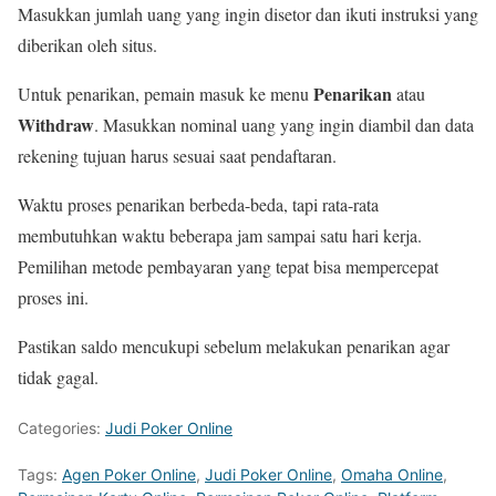
Masukkan jumlah uang yang ingin disetor dan ikuti instruksi yang
diberikan oleh situs.
Penarikan
Untuk penarikan, pemain masuk ke menu
atau
Withdraw
. Masukkan nominal uang yang ingin diambil dan data
rekening tujuan harus sesuai saat pendaftaran.
Waktu proses penarikan berbeda-beda, tapi rata-rata
membutuhkan waktu beberapa jam sampai satu hari kerja.
Pemilihan metode pembayaran yang tepat bisa mempercepat
proses ini.
Pastikan saldo mencukupi sebelum melakukan penarikan agar
tidak gagal.
Categories:
Judi Poker Online
Tags:
Agen Poker Online
,
Judi Poker Online
,
Omaha Online
,