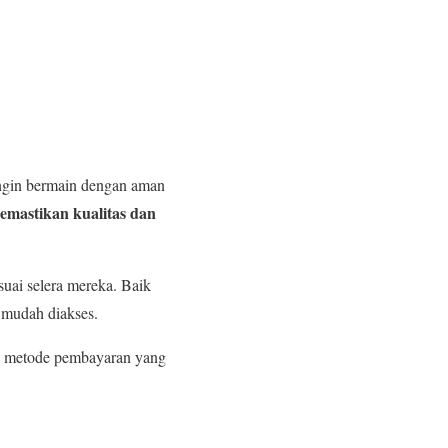
 ingin bermain dengan aman
emastikan kualitas dan
ai selera mereka. Baik
g mudah diakses.
gai metode pembayaran yang