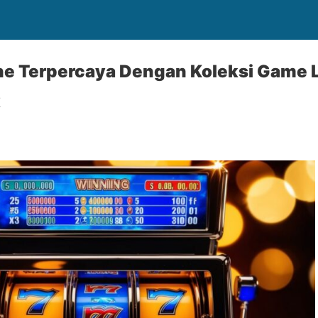
line Terpercaya Dengan Koleksi Game
k