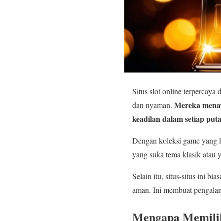
Situs slot online terpercay
Mereka menawa
dan nyaman.
keadilan dalam setiap put
Dengan koleksi game yang l
yang suka tema klasik atau 
Selain itu, situs-situs ini
aman. Ini membuat pengalam
Mengapa Memilih 