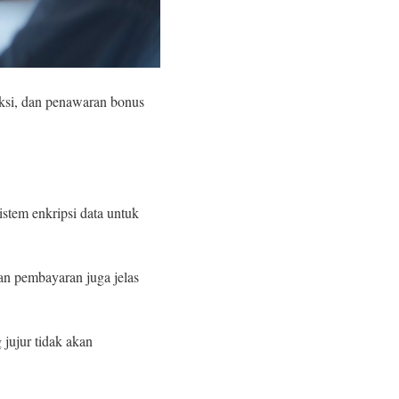
aksi, dan penawaran bonus
istem enkripsi data untuk
an pembayaran juga jelas
 jujur tidak akan