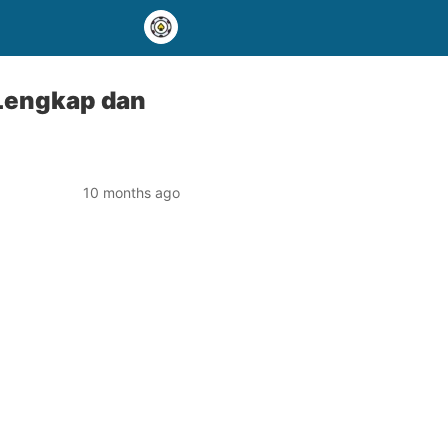
 Lengkap dan
10 months ago