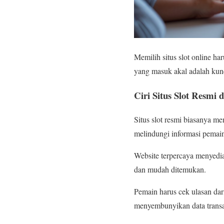
Memilih situs slot online 
yang masuk akal adalah kun
Ciri Situs Slot Resmi 
Situs slot resmi biasanya me
melindungi informasi pemai
Website terpercaya menyedia
dan mudah ditemukan.
Pemain harus cek ulasan dari
menyembunyikan data transa