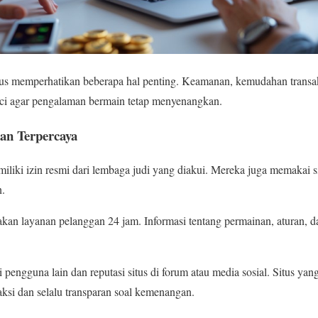
harus memperhatikan beberapa hal penting. Keamanan, kemudahan trans
ci agar pengalaman bermain tetap menyenangkan.
dan Terpercaya
miliki izin resmi dari lembaga judi yang diakui. Mereka juga memakai s
n.
kan layanan pelanggan 24 jam. Informasi tentang permainan, aturan, d
 pengguna lain dan reputasi situs di forum atau media sosial. Situs yang
ksi dan selalu transparan soal kemenangan.