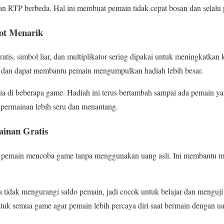
an RTP berbeda. Hal ini membuat pemain tidak cepat bosan dan selalu
pot Menarik
gratis, simbol liar, dan multiplikator sering dipakai untuk meningkat
ot dan dapat membantu pemain mengumpulkan hadiah lebih besar.
edia di beberapa game. Hadiah ini terus bertambah sampai ada pemain 
permainan lebih seru dan menantang.
inan Gratis
emain mencoba game tanpa menggunakan uang asli. Ini membantu m
.
a tidak mengurangi saldo pemain, jadi cocok untuk belajar dan menguji 
k semua game agar pemain lebih percaya diri saat bermain dengan ua