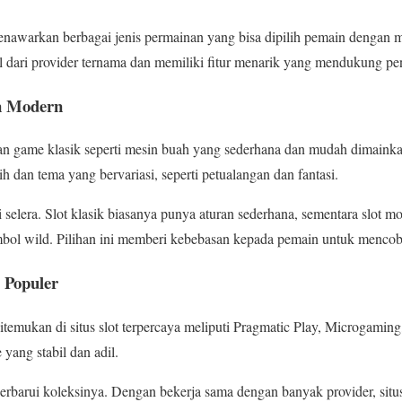
 menawarkan berbagai jenis permainan yang bisa dipilih pemain dengan
al dari provider ternama dan memiliki fitur menarik yang mendukung p
n Modern
an game klasik seperti mesin buah yang sederhana dan mudah dimainkan. 
 dan tema yang bervariasi, seperti petualangan dan fantasi.
 selera. Slot klasik biasanya punya aturan sederhana, sementara slot m
simbol wild. Pilihan ini memberi kebebasan kepada pemain untuk menco
 Populer
itemukan di situs slot terpercaya meliputi Pragmatic Play, Microgamin
 yang stabil dan adil.
perbarui koleksinya. Dengan bekerja sama dengan banyak provider, sit