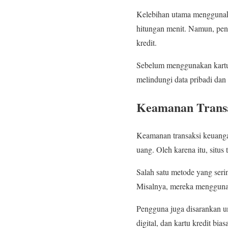
Kelebihan utama menggunaka
hitungan menit. Namun, pen
kredit.
Sebelum menggunakan kartu 
melindungi data pribadi da
Keamanan Transa
Keamanan transaksi keuangan
uang. Oleh karena itu, situ
Salah satu metode yang serin
Misalnya, mereka menggunak
Pengguna juga disarankan u
digital, dan kartu kredit b