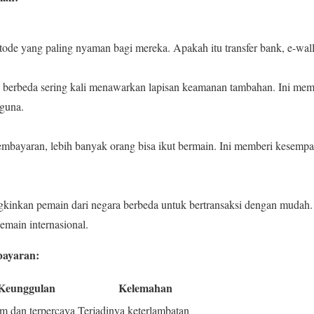
de yang paling nyaman bagi mereka. Apakah itu transfer bank, e-wallet
berbeda sering kali menawarkan lapisan keamanan tambahan. Ini mem
gguna.
mbayaran, lebih banyak orang bisa ikut bermain. Ini memberi kesempa
inkan pemain dari negara berbeda untuk bertransaksi dengan mudah
main internasional.
bayaran:
Keunggulan
Kelemahan
 dan terpercaya
Terjadinya keterlambatan