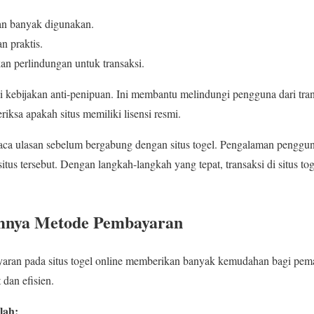
n banyak digunakan.
n praktis.
n perlindungan untuk transaksi.
ki kebijakan anti-penipuan. Ini membantu melindungi pengguna dari tr
iksa apakah situs memiliki lisensi resmi.
ca ulasan sebelum bergabung dengan situs togel. Pengalaman penggun
tus tersebut. Dengan langkah-langkah yang tepat, transaksi di situs to
mnya Metode Pembayaran
ran pada situs togel online memberikan banyak kemudahan bagi pema
 dan efisien.
lah: