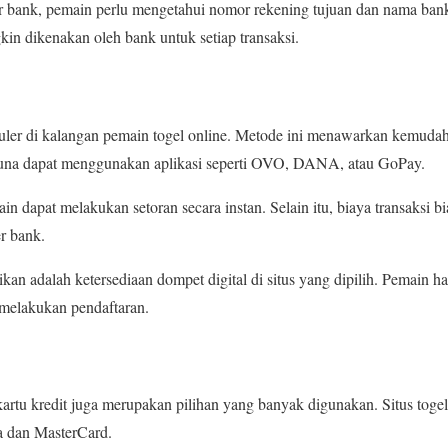
 bank, pemain perlu mengetahui nomor rekening tujuan dan nama bank
n dikenakan oleh bank untuk setiap transaksi.
uler di kalangan pemain togel online. Metode ini menawarkan kemuda
guna dapat menggunakan aplikasi seperti OVO, DANA, atau GoPay.
n dapat melakukan setoran secara instan. Selain itu, biaya transaksi b
r bank.
tikan adalah ketersediaan dompet digital di situs yang dipilih. Pemain
 melakukan pendaftaran.
tu kredit juga merupakan pilihan yang banyak digunakan. Situs togel
isa dan MasterCard.