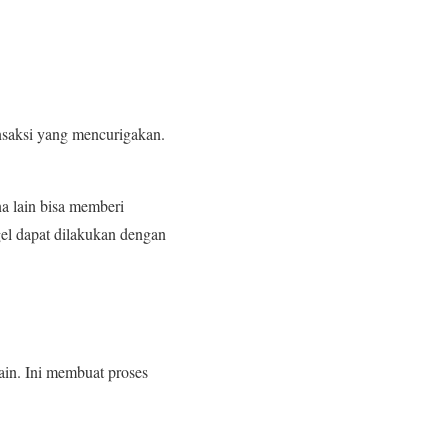
ansaksi yang mencurigakan.
a lain bisa memberi
gel dapat dilakukan dengan
in. Ini membuat proses