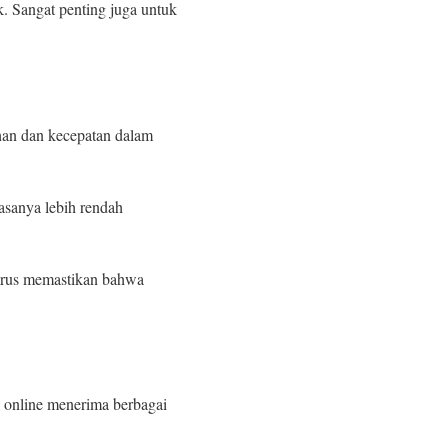
. Sangat penting juga untuk
han dan kecepatan dalam
iasanya lebih rendah
 harus memastikan bahwa
 online menerima berbagai