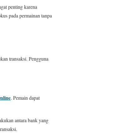
ngat penting karena
fokus pada permainan tanpa
kan transaksi. Pengguna
nline
. Pemain dapat
akukan antara bank yang
ransaksi.