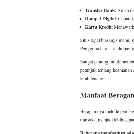
Transfer Bank
: Aman da
Dompet Digital
: Cepat da
Kartu Kredit
: Menawarka
Situs togel biasanya memili
Pengguna harus selalu memer
Sangat penting untuk memba
petunjuk tentang keamanan si
lebih tenang.
Manfaat Beraga
Beragamnya metode pembaya
transaksi menjadi lebih cepat
Beberapa manfaatnya ada