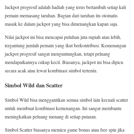
Jackpot progresif adalah hadiah yang terus bertambah setiap kali
pemain memasang taruhan. Bagian dari taruhan itu otomatis
masuk ke dalam jackpot yang bisa dimenangkan kapan saja.
Nilai jackpot ini bisa mencapai puluhan juta rupiah atau lebih,
tergantung jumlah pemain yang ikut berkontribusi. Kemenangan
jackpot progresif sangat menguntungkan, tetapi peluang
mendapatkannya cukup kecil. Biasanya, jackpot ini bisa dipicu
secara acak atau lewat kombinasi simbol tertentu.
Simbol Wild dan Scatter
Simbol Wild bisa menggantikan semua simbol lain kecuali scatter
untuk membuat kombinasi kemenangan. Ini sangat membantu
meningkatkan peluang menang di setiap putaran.
Simbol Scatter biasanya memicu game bonus atau free spin jika