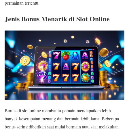
permainan tertentu.
Jenis Bonus Menarik di Slot Online
Bonus di slot online membantu pemain mendapatkan lebih
banyak kesempatan menang dan bermain lebih lama. Beberapa
bonus sering diberikan saat mulai bermain atau saat melakukan