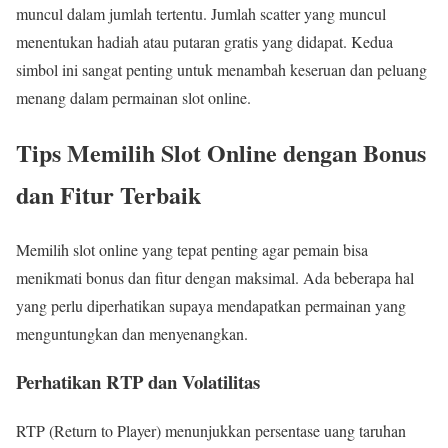
muncul dalam jumlah tertentu. Jumlah scatter yang muncul
menentukan hadiah atau putaran gratis yang didapat. Kedua
simbol ini sangat penting untuk menambah keseruan dan peluang
menang dalam permainan slot online.
Tips Memilih Slot Online dengan Bonus
dan Fitur Terbaik
Memilih slot online yang tepat penting agar pemain bisa
menikmati bonus dan fitur dengan maksimal. Ada beberapa hal
yang perlu diperhatikan supaya mendapatkan permainan yang
menguntungkan dan menyenangkan.
Perhatikan RTP dan Volatilitas
RTP (Return to Player) menunjukkan persentase uang taruhan