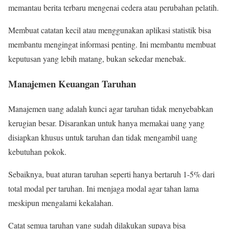
memantau berita terbaru mengenai cedera atau perubahan pelatih.
Membuat catatan kecil atau menggunakan aplikasi statistik bisa
membantu mengingat informasi penting. Ini membantu membuat
keputusan yang lebih matang, bukan sekedar menebak.
Manajemen Keuangan Taruhan
Manajemen uang adalah kunci agar taruhan tidak menyebabkan
kerugian besar. Disarankan untuk hanya memakai uang yang
disiapkan khusus untuk taruhan dan tidak mengambil uang
kebutuhan pokok.
Sebaiknya, buat aturan taruhan seperti hanya bertaruh 1-5% dari
total modal per taruhan. Ini menjaga modal agar tahan lama
meskipun mengalami kekalahan.
Catat semua taruhan yang sudah dilakukan supaya bisa