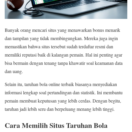
Banyak orang mencari situs yang menawarkan bonus menarik
dan tampilan yang tidak membingungkan. Mereka juga ingin
memastikan bahwa situs tersebut sudah terdaftar resmi dan
memiliki reputasi baik di kalangan pemain. Hal ini penting agar
bisa bermain dengan tenang tanpa khawatir soal keamanan data
dan uang.
Selain itu, taruhan bola online terbaik biasanya menyediakan
informasi lengkap soal pertandingan dan statistik. Ini membantu
pemain membuat keputusan yang lebih cerdas. Dengan begitu,
taruhan jadi lebih seru dan berpeluang menang lebih tinggi.
Cara Memilih Situs Taruhan Bola