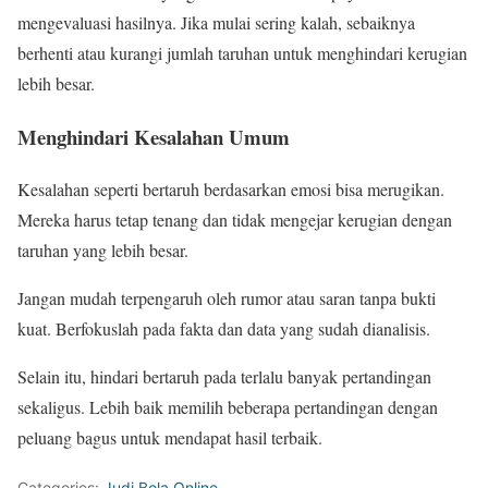
mengevaluasi hasilnya. Jika mulai sering kalah, sebaiknya
berhenti atau kurangi jumlah taruhan untuk menghindari kerugian
lebih besar.
Menghindari Kesalahan Umum
Kesalahan seperti bertaruh berdasarkan emosi bisa merugikan.
Mereka harus tetap tenang dan tidak mengejar kerugian dengan
taruhan yang lebih besar.
Jangan mudah terpengaruh oleh rumor atau saran tanpa bukti
kuat. Berfokuslah pada fakta dan data yang sudah dianalisis.
Selain itu, hindari bertaruh pada terlalu banyak pertandingan
sekaligus. Lebih baik memilih beberapa pertandingan dengan
peluang bagus untuk mendapat hasil terbaik.
Categories:
Judi Bola Online