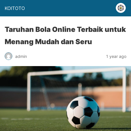
KOITOTO
Taruhan Bola Online Terbaik untuk
Menang Mudah dan Seru
admin
1 year ago