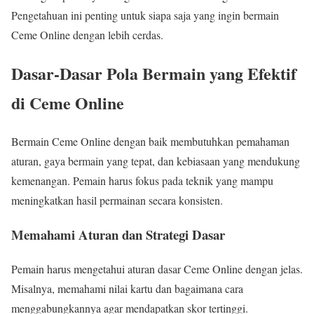
Pengetahuan ini penting untuk siapa saja yang ingin bermain
Ceme Online dengan lebih cerdas.
Dasar-Dasar Pola Bermain yang Efektif
di Ceme Online
Bermain Ceme Online dengan baik membutuhkan pemahaman
aturan, gaya bermain yang tepat, dan kebiasaan yang mendukung
kemenangan. Pemain harus fokus pada teknik yang mampu
meningkatkan hasil permainan secara konsisten.
Memahami Aturan dan Strategi Dasar
Pemain harus mengetahui aturan dasar Ceme Online dengan jelas.
Misalnya, memahami nilai kartu dan bagaimana cara
menggabungkannya agar mendapatkan skor tertinggi.