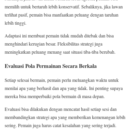
memilih untuk bertaruh lebih konservatif. Sebaliknya, jika lawan
terlihat pasif, pemain bisa manfaatkan peluang dengan taruhan
lebih tinggi.
Adaptasi ini membuat pemain tidak mudah ditebak dan bisa
menghindari kerugian besar. Fleksibilitas strategi juga
meningkatkan peluang menang saat situasi tiba-tiba berubah.
Evaluasi Pola Permainan Secara Berkala
Setiap selesai bermain, pemain perlu meluangkan waktu untuk
menilai apa yang berhasil dan apa yang tidak. Ini penting supaya
mereka bisa memperbaiki pola bermain di masa depan.
Evaluasi bisa dilakukan dengan mencatat hasil setiap sesi dan
membandingkan strategi apa yang memberikan kemenangan lebih
sering. Pemain juga harus catat kesalahan yang sering terjadi.