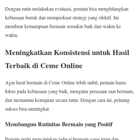
Dengan rutin melakukan evaluasi, pemain bisa menghilangkan
kebiasaan buruk dan memperkuat strategi yang efektif. Ini
membuat kemampuan bermain semakin baik dari waktu ke
waktu.
Meningkatkan Konsistensi untuk Hasil
Terbaik di Ceme Online
Agar hasil bermain di Ceme Online lebih stabil, pemain harus
fokus pada kebiasaan yang baik, mengatur perasaan saat bermain,
dan memantau kemajuan secara rutin. Dengan cara ini, peluang
sukses bisa meningkat.
Membangun Rutinitas Bermain yang Positif
Pemain perlu menciptakan jadwal bermain yang tetap dan