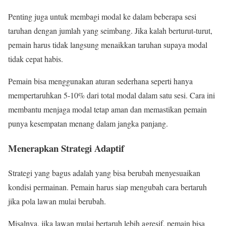
Penting juga untuk membagi modal ke dalam beberapa sesi
taruhan dengan jumlah yang seimbang. Jika kalah berturut-turut,
pemain harus tidak langsung menaikkan taruhan supaya modal
tidak cepat habis.
Pemain bisa menggunakan aturan sederhana seperti hanya
mempertaruhkan 5-10% dari total modal dalam satu sesi. Cara ini
membantu menjaga modal tetap aman dan memastikan pemain
punya kesempatan menang dalam jangka panjang.
Menerapkan Strategi Adaptif
Strategi yang bagus adalah yang bisa berubah menyesuaikan
kondisi permainan. Pemain harus siap mengubah cara bertaruh
jika pola lawan mulai berubah.
Misalnya, jika lawan mulai bertaruh lebih agresif, pemain bisa