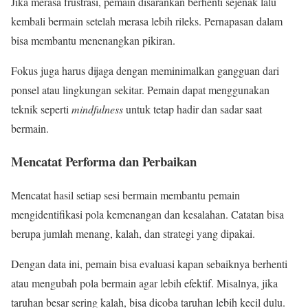
Jika merasa frustrasi, pemain disarankan berhenti sejenak lalu
kembali bermain setelah merasa lebih rileks. Pernapasan dalam
bisa membantu menenangkan pikiran.
Fokus juga harus dijaga dengan meminimalkan gangguan dari
ponsel atau lingkungan sekitar. Pemain dapat menggunakan
teknik seperti
mindfulness
untuk tetap hadir dan sadar saat
bermain.
Mencatat Performa dan Perbaikan
Mencatat hasil setiap sesi bermain membantu pemain
mengidentifikasi pola kemenangan dan kesalahan. Catatan bisa
berupa jumlah menang, kalah, dan strategi yang dipakai.
Dengan data ini, pemain bisa evaluasi kapan sebaiknya berhenti
atau mengubah pola bermain agar lebih efektif. Misalnya, jika
taruhan besar sering kalah, bisa dicoba taruhan lebih kecil dulu.