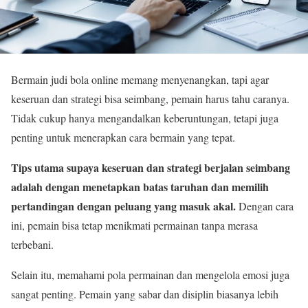
Bermain judi bola online memang menyenangkan, tapi agar
keseruan dan strategi bisa seimbang, pemain harus tahu caranya.
Tidak cukup hanya mengandalkan keberuntungan, tetapi juga
penting untuk menerapkan cara bermain yang tepat.
Tips utama supaya keseruan dan strategi berjalan seimbang
adalah dengan menetapkan batas taruhan dan memilih
pertandingan dengan peluang yang masuk akal.
Dengan cara
ini, pemain bisa tetap menikmati permainan tanpa merasa
terbebani.
Selain itu, memahami pola permainan dan mengelola emosi juga
sangat penting. Pemain yang sabar dan disiplin biasanya lebih