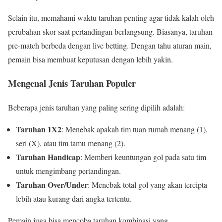
Selain itu, memahami waktu taruhan penting agar tidak kalah oleh
perubahan skor saat pertandingan berlangsung. Biasanya, taruhan
pre-match berbeda dengan live betting. Dengan tahu aturan main,
pemain bisa membuat keputusan dengan lebih yakin.
Mengenal Jenis Taruhan Populer
Beberapa jenis taruhan yang paling sering dipilih adalah:
Taruhan 1X2
: Menebak apakah tim tuan rumah menang (1),
seri (X), atau tim tamu menang (2).
Taruhan Handicap
: Memberi keuntungan gol pada satu tim
untuk mengimbang pertandingan.
Taruhan Over/Under
: Menebak total gol yang akan tercipta
lebih atau kurang dari angka tertentu.
Pemain juga bisa mencoba taruhan kombinasi yang