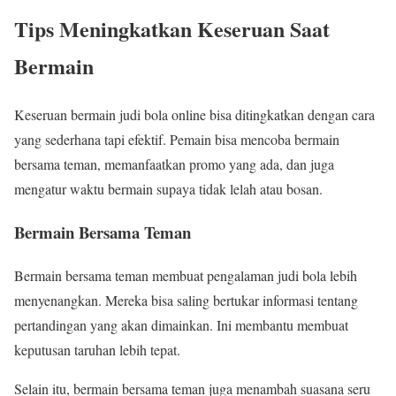
Tips Meningkatkan Keseruan Saat
Bermain
Keseruan bermain judi bola online bisa ditingkatkan dengan cara
yang sederhana tapi efektif. Pemain bisa mencoba bermain
bersama teman, memanfaatkan promo yang ada, dan juga
mengatur waktu bermain supaya tidak lelah atau bosan.
Bermain Bersama Teman
Bermain bersama teman membuat pengalaman judi bola lebih
menyenangkan. Mereka bisa saling bertukar informasi tentang
pertandingan yang akan dimainkan. Ini membantu membuat
keputusan taruhan lebih tepat.
Selain itu, bermain bersama teman juga menambah suasana seru