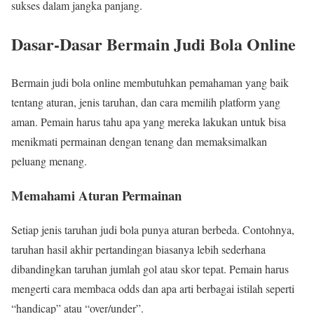
sukses dalam jangka panjang.
Dasar-Dasar Bermain Judi Bola Online
Bermain judi bola online membutuhkan pemahaman yang baik
tentang aturan, jenis taruhan, dan cara memilih platform yang
aman. Pemain harus tahu apa yang mereka lakukan untuk bisa
menikmati permainan dengan tenang dan memaksimalkan
peluang menang.
Memahami Aturan Permainan
Setiap jenis taruhan judi bola punya aturan berbeda. Contohnya,
taruhan hasil akhir pertandingan biasanya lebih sederhana
dibandingkan taruhan jumlah gol atau skor tepat. Pemain harus
mengerti cara membaca odds dan apa arti berbagai istilah seperti
“handicap” atau “over/under”.