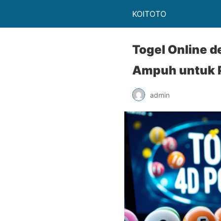
KOITOTO
Togel Online d
Ampuh untuk 
admin