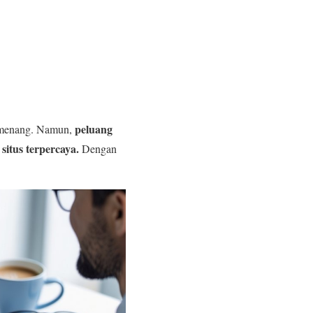
peluang
n menang. Namun,
situs terpercaya.
Dengan