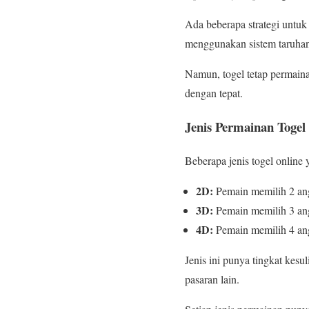
Ada beberapa strategi untuk
menggunakan sistem taruhan 
Namun, togel tetap permaina
dengan tepat.
Jenis Permainan Togel
Beberapa jenis togel online
2D:
Pemain memilih 2 an
3D:
Pemain memilih 3 an
4D:
Pemain memilih 4 an
Jenis ini punya tingkat kesu
pasaran lain.