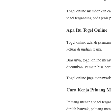
Togel online memberikan ca
togel tergantung pada jenis
Apa Itu Togel Online
Togel online adalah permai
keluar di undian resmi.
Biasanya, togel online men
ditentukan. Pemain bisa ber
Togel online juga menawarka
Cara Kerja Peluang Me
Peluang menang togel tergan
dipilih banyak, peluang mena