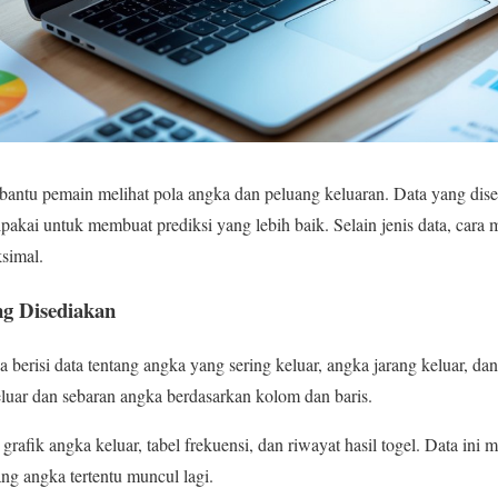
embantu pemain melihat pola angka dan peluang keluaran. Data yang dis
pakai untuk membuat prediksi yang lebih baik. Selain jenis data, cara 
simal.
ang Disediakan
nya berisi data tentang angka yang sering keluar, angka jarang keluar, da
luar dan sebaran angka berdasarkan kolom dan baris.
grafik angka keluar, tabel frekuensi, dan riwayat hasil togel. Data i
ng angka tertentu muncul lagi.