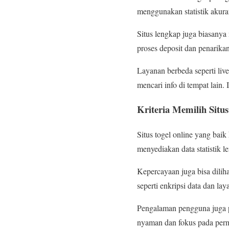
menggunakan statistik akura
Situs lengkap juga biasanya
proses deposit dan penarika
Layanan berbeda seperti li
mencari info di tempat lain
Kriteria Memilih Situs
Situs togel online yang bai
menyediakan data statistik l
Kepercayaan juga bisa diliha
seperti enkripsi data dan la
Pengalaman pengguna juga p
nyaman dan fokus pada perm