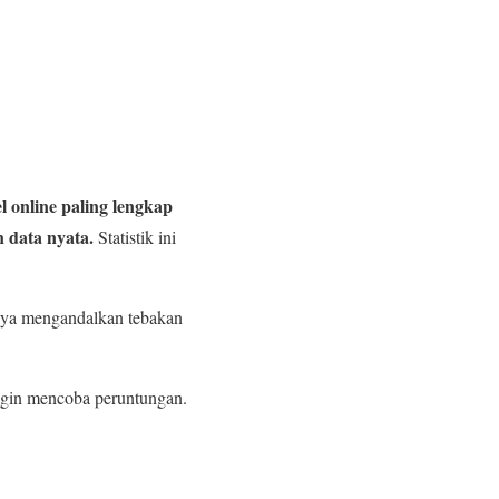
l online paling lengkap
 data nyata.
Statistik ini
anya mengandalkan tebakan
 ingin mencoba peruntungan.