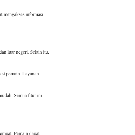
at mengakses informasi
n luar negeri. Selain itu,
aksi pemain. Layanan
mudah. Semua fitur ini
 tempat. Pemain dapat