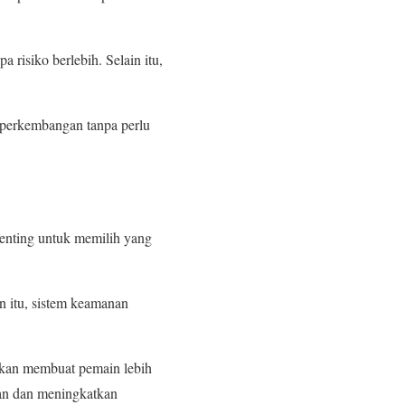
risiko berlebih. Selain itu,
 perkembangan tanpa perlu
penting untuk memilih yang
in itu, sistem keamanan
akan membuat pemain lebih
ian dan meningkatkan