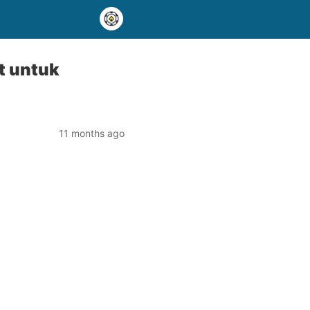
t untuk
11 months ago