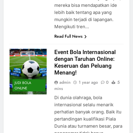
mereka bisa mendapatkan ide
lebih baik tentang apa yang
mungkin terjadi di lapangan.
Mengikuti tren…
Read Full News
Event Bola Internasional
dengan Taruhan Online:
Keseruan dan Peluang
Menang!
admin
1 year ago
0
5
JUDI BOLA
ONLINE
mins
Di dunia olahraga, bola
internasional selalu menarik
perhatian banyak orang. Baik itu
pertandingan kualifikasi Piala
Dunia atau turnamen besar, para