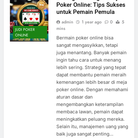
Poker Online: Tips Sukses
untuk Pemain Pemula
admin
1 year ago
0
5
mins
JUDI POKER
ONLINE
Bermain poker online bisa
sangat mengasyikkan, tetapi
juga menantang. Banyak pemain
ingin tahu cara untuk menang
lebih sering. Strategi yang tepat
dapat membantu pemain meraih
kemenangan lebih besar di meja
poker online. Dengan memahami
aturan dasar dan
mengembangkan keterampilan
membaca lawan, pemain dapat
meningkatkan peluang mereka.
Selain itu, manajemen uang yang
baik juga sangat penting…