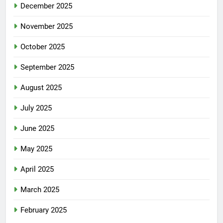
December 2025
November 2025
October 2025
September 2025
August 2025
July 2025
June 2025
May 2025
April 2025
March 2025
February 2025