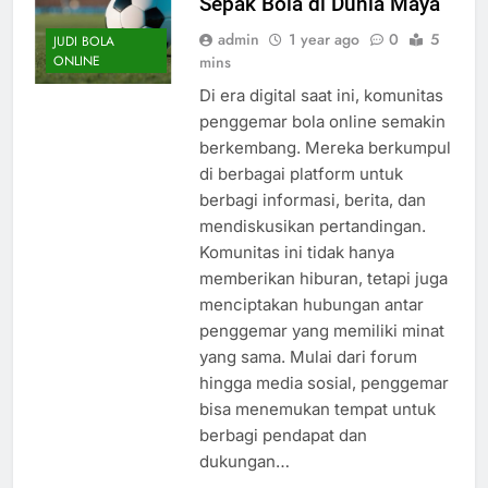
Sepak Bola di Dunia Maya
admin
1 year ago
0
5
JUDI BOLA
ONLINE
mins
Di era digital saat ini, komunitas
penggemar bola online semakin
berkembang. Mereka berkumpul
di berbagai platform untuk
berbagi informasi, berita, dan
mendiskusikan pertandingan.
Komunitas ini tidak hanya
memberikan hiburan, tetapi juga
menciptakan hubungan antar
penggemar yang memiliki minat
yang sama. Mulai dari forum
hingga media sosial, penggemar
bisa menemukan tempat untuk
berbagi pendapat dan
dukungan…