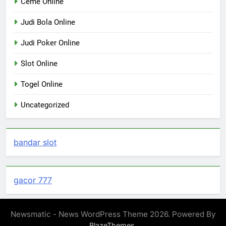
Ceme Online
Judi Bola Online
Judi Poker Online
Slot Online
Togel Online
Uncategorized
bandar slot
gacor 777
Newsmatic - News WordPress Theme 2026. Powered By
.
BlazeThemes