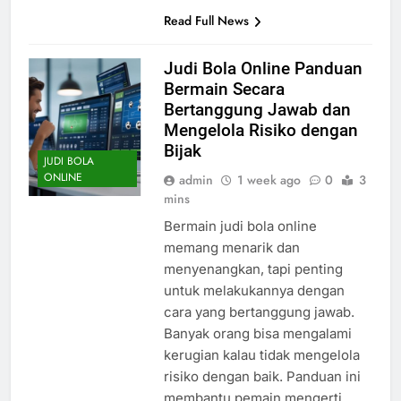
Read Full News
Judi Bola Online Panduan
Bermain Secara
Bertanggung Jawab dan
Mengelola Risiko dengan
Bijak
JUDI BOLA
ONLINE
admin
1 week ago
0
3
mins
Bermain judi bola online
memang menarik dan
menyenangkan, tapi penting
untuk melakukannya dengan
cara yang bertanggung jawab.
Banyak orang bisa mengalami
kerugian kalau tidak mengelola
risiko dengan baik. Panduan ini
membantu pemain mengerti