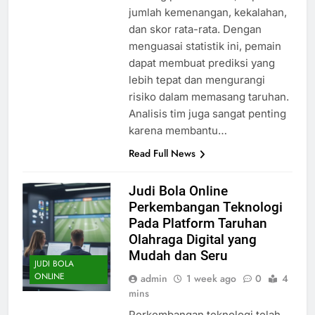
jumlah kemenangan, kekalahan,
dan skor rata-rata. Dengan
menguasai statistik ini, pemain
dapat membuat prediksi yang
lebih tepat dan mengurangi
risiko dalam memasang taruhan.
Analisis tim juga sangat penting
karena membantu…
Read Full News
Judi Bola Online
Perkembangan Teknologi
Pada Platform Taruhan
Olahraga Digital yang
Mudah dan Seru
JUDI BOLA
ONLINE
admin
1 week ago
0
4
mins
Perkembangan teknologi telah