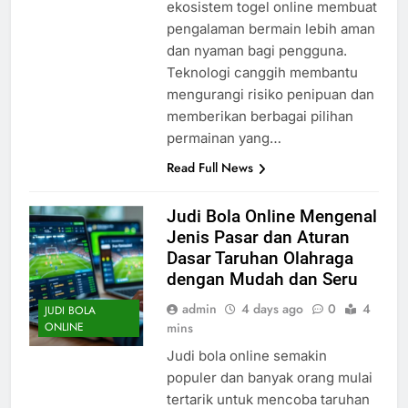
ekosistem togel online membuat
pengalaman bermain lebih aman
dan nyaman bagi pengguna.
Teknologi canggih membantu
mengurangi risiko penipuan dan
memberikan berbagai pilihan
permainan yang…
Read Full News
Judi Bola Online Mengenal
Jenis Pasar dan Aturan
Dasar Taruhan Olahraga
dengan Mudah dan Seru
admin
4 days ago
0
4
JUDI BOLA
ONLINE
mins
Judi bola online semakin
populer dan banyak orang mulai
tertarik untuk mencoba taruhan