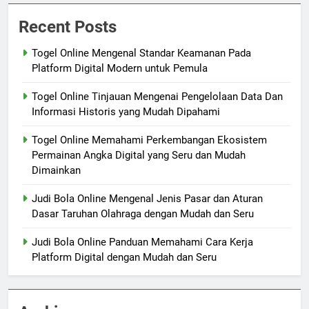
Recent Posts
Togel Online Mengenal Standar Keamanan Pada
Platform Digital Modern untuk Pemula
Togel Online Tinjauan Mengenai Pengelolaan Data Dan
Informasi Historis yang Mudah Dipahami
Togel Online Memahami Perkembangan Ekosistem
Permainan Angka Digital yang Seru dan Mudah
Dimainkan
Judi Bola Online Mengenal Jenis Pasar dan Aturan
Dasar Taruhan Olahraga dengan Mudah dan Seru
Judi Bola Online Panduan Memahami Cara Kerja
Platform Digital dengan Mudah dan Seru