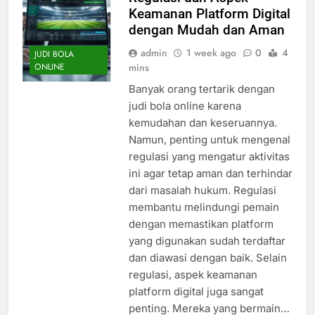
Keamanan Platform Digital
dengan Mudah dan Aman
admin
1 week ago
0
4
JUDI BOLA
ONLINE
mins
Banyak orang tertarik dengan
judi bola online karena
kemudahan dan keseruannya.
Namun, penting untuk mengenal
regulasi yang mengatur aktivitas
ini agar tetap aman dan terhindar
dari masalah hukum. Regulasi
membantu melindungi pemain
dengan memastikan platform
yang digunakan sudah terdaftar
dan diawasi dengan baik. Selain
regulasi, aspek keamanan
platform digital juga sangat
penting. Mereka yang bermain…