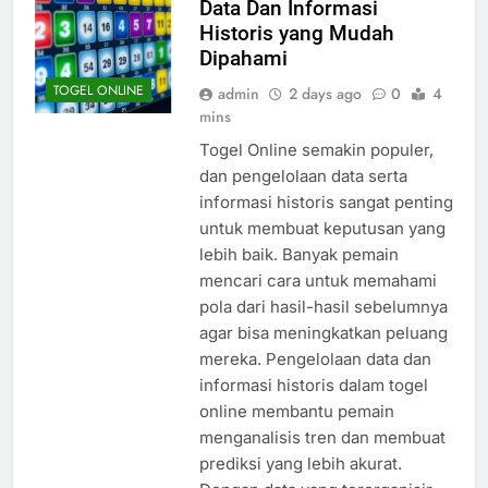
Data Dan Informasi
Historis yang Mudah
Dipahami
TOGEL ONLINE
admin
2 days ago
0
4
mins
Togel Online semakin populer,
dan pengelolaan data serta
informasi historis sangat penting
untuk membuat keputusan yang
lebih baik. Banyak pemain
mencari cara untuk memahami
pola dari hasil-hasil sebelumnya
agar bisa meningkatkan peluang
mereka. Pengelolaan data dan
informasi historis dalam togel
online membantu pemain
menganalisis tren dan membuat
prediksi yang lebih akurat.