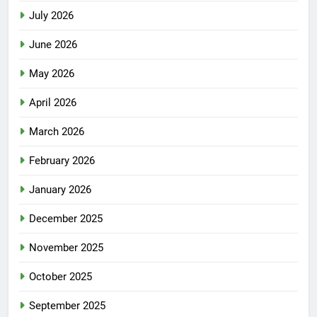
July 2026
June 2026
May 2026
April 2026
March 2026
February 2026
January 2026
December 2025
November 2025
October 2025
September 2025