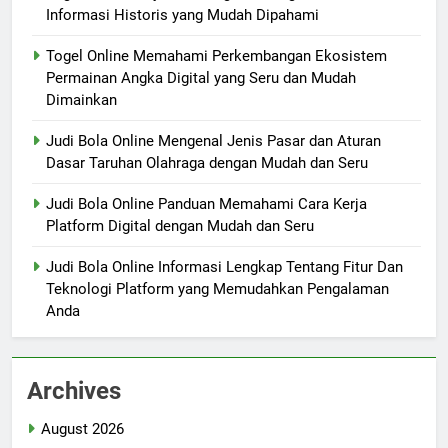
Informasi Historis yang Mudah Dipahami
Togel Online Memahami Perkembangan Ekosistem
Permainan Angka Digital yang Seru dan Mudah
Dimainkan
Judi Bola Online Mengenal Jenis Pasar dan Aturan
Dasar Taruhan Olahraga dengan Mudah dan Seru
Judi Bola Online Panduan Memahami Cara Kerja
Platform Digital dengan Mudah dan Seru
Judi Bola Online Informasi Lengkap Tentang Fitur Dan
Teknologi Platform yang Memudahkan Pengalaman
Anda
Archives
August 2026