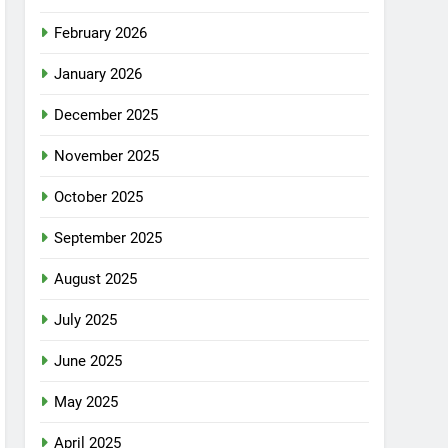
February 2026
January 2026
December 2025
November 2025
October 2025
September 2025
August 2025
July 2025
June 2025
May 2025
April 2025