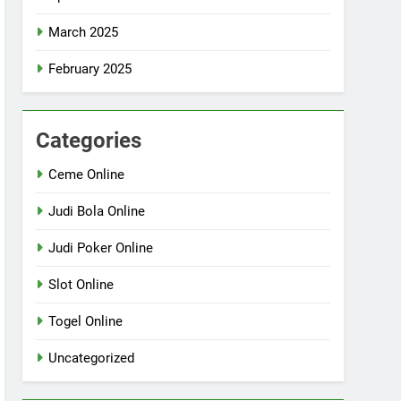
March 2025
February 2025
Categories
Ceme Online
Judi Bola Online
Judi Poker Online
Slot Online
Togel Online
Uncategorized