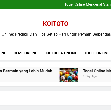
Togel Online Memahami Peran 
U
Togel Online Mengenal Stan
Togel Online Tinjauan Mengen
Togel Online Memahami
Togel Online Memahami Peran 
U
KOITOTO
Togel Online Mengenal Stan
Togel Online Tinjauan Mengen
Togel Online Memahami
l Online: Prediksi Dan Tips Setiap Hari Untuk Pemain Berpenga
LINE
CEME ONLINE
JUDI BOLA ONLINE
TOGEL ONLINE
ain yang Lebih Mudah
Togel Online Mengenal
1 Day Ago