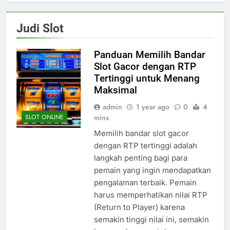
Judi Slot
Panduan Memilih Bandar
Slot Gacor dengan RTP
Tertinggi untuk Menang
Maksimal
admin
1 year ago
0
4
SLOT ONLINE
mins
Memilih bandar slot gacor
dengan RTP tertinggi adalah
langkah penting bagi para
pemain yang ingin mendapatkan
pengalaman terbaik. Pemain
harus memperhatikan nilai RTP
(Return to Player) karena
semakin tinggi nilai ini, semakin