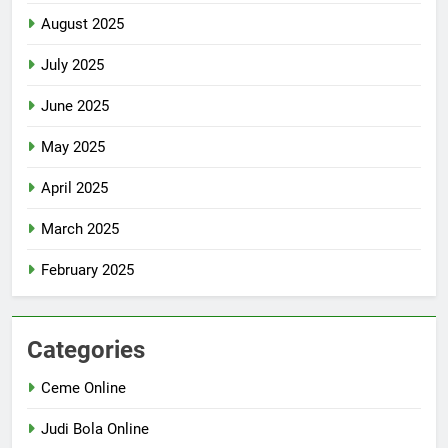
August 2025
July 2025
June 2025
May 2025
April 2025
March 2025
February 2025
Categories
Ceme Online
Judi Bola Online