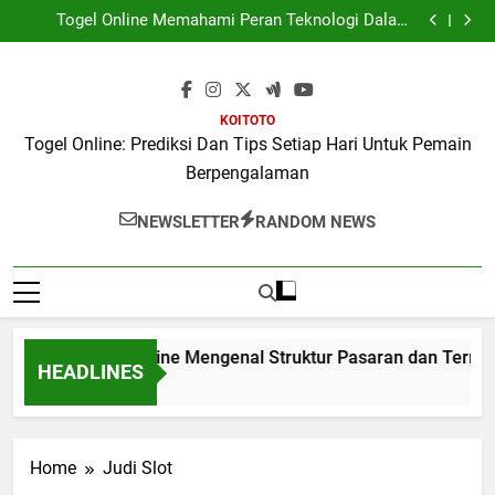
Togel Online Mengenal Struktur Pasaran dan
Skip
Terminologi yang Digunakan dengan Mudah
Togel Online Memahami Peran Teknologi Dalam
to
Layanan Berbasis Internet Untuk Pengalaman
Togel Online Mengenal Standar Keamanan Pada
Bermain yang Lebih Mudah
Platform Digital Modern untuk Pemula
Togel Online Tinjauan Mengenai Pengelolaan Data
content
Dan Informasi Historis yang Mudah Dipahami
Togel Online Mengenal Struktur Pasaran dan
Terminologi yang Digunakan dengan Mudah
Togel Online Memahami Peran Teknologi Dalam
Layanan Berbasis Internet Untuk Pengalaman
Togel Online Mengenal Standar Keamanan Pada
KOITOTO
Bermain yang Lebih Mudah
Platform Digital Modern untuk Pemula
Togel Online Tinjauan Mengenai Pengelolaan Data
Togel Online: Prediksi Dan Tips Setiap Hari Untuk Pemain
Dan Informasi Historis yang Mudah Dipahami
Berpengalaman
NEWSLETTER
RANDOM NEWS
Togel Online Mengenal Struktur Pasaran dan Termi
HEADLINES
5 Hours Ago
Home
Judi Slot