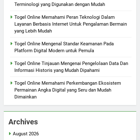
Terminologi yang Digunakan dengan Mudah
Togel Online Memahami Peran Teknologi Dalam
Layanan Berbasis Internet Untuk Pengalaman Bermain
yang Lebih Mudah
Togel Online Mengenal Standar Keamanan Pada
Platform Digital Modern untuk Pemula
Togel Online Tinjauan Mengenai Pengelolaan Data Dan
Informasi Historis yang Mudah Dipahami
Togel Online Memahami Perkembangan Ekosistem
Permainan Angka Digital yang Seru dan Mudah
Dimainkan
Archives
August 2026