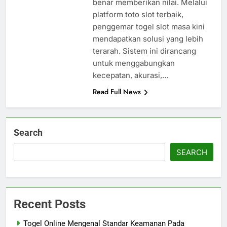
benar memberikan nilai. Melalui
platform toto slot terbaik,
penggemar togel slot masa kini
mendapatkan solusi yang lebih
terarah. Sistem ini dirancang
untuk menggabungkan
kecepatan, akurasi,…
Read Full News
Search
SEARCH
Recent Posts
Togel Online Mengenal Standar Keamanan Pada