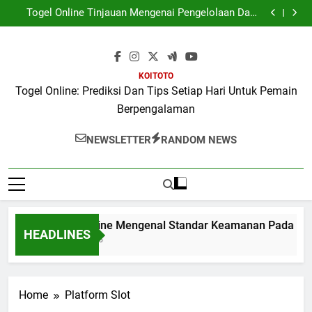
Togel Online Mengenal Standar Keamanan Pada
Skip
Platform Digital Modern untuk Pemula
Togel Online Tinjauan Mengenai Pengelolaan Data
to
Dan Informasi Historis yang Mudah Dipahami
Togel Online Memahami Perkembangan Ekosistem
Permainan Angka Digital yang Seru dan Mudah
Judi Bola Online Mengenal Jenis Pasar dan Aturan
content
Dimainkan
Dasar Taruhan Olahraga dengan Mudah dan Seru
Togel Online Mengenal Standar Keamanan Pada
Platform Digital Modern untuk Pemula
Togel Online Tinjauan Mengenai Pengelolaan Data
Dan Informasi Historis yang Mudah Dipahami
Togel Online Memahami Perkembangan Ekosistem
KOITOTO
Permainan Angka Digital yang Seru dan Mudah
Judi Bola Online Mengenal Jenis Pasar dan Aturan
Togel Online: Prediksi Dan Tips Setiap Hari Untuk Pemain
Dimainkan
Dasar Taruhan Olahraga dengan Mudah dan Seru
Berpengalaman
NEWSLETTER
RANDOM NEWS
Togel Online Mengenal Standar Keamanan Pada Plat
HEADLINES
17 Hours Ago
Home
Platform Slot