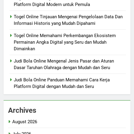
Platform Digital Modern untuk Pemula
Togel Online Tinjauan Mengenai Pengelolaan Data Dan
Informasi Historis yang Mudah Dipahami
Togel Online Memahami Perkembangan Ekosistem
Permainan Angka Digital yang Seru dan Mudah
Dimainkan
Judi Bola Online Mengenal Jenis Pasar dan Aturan
Dasar Taruhan Olahraga dengan Mudah dan Seru
Judi Bola Online Panduan Memahami Cara Kerja
Platform Digital dengan Mudah dan Seru
Archives
August 2026