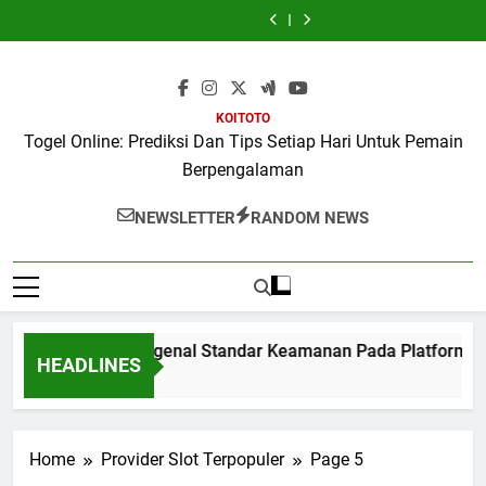
Online
Mengenal
Tinjauan
Memahami
Online
Mengenal
Tinjauan
Online
Bola
Skip
Mengenal
Standar
Mengenai
Perkembangan
Mengenal
Standar
Mengenai
Memahami
Online
to
Jenis
Keamanan
Pengelolaan
Ekosistem
Jenis
Keamanan
Pengelolaan
Perkembangan
Mengenal
Pasar
Pada
Data
Permainan
Pasar
Pada
Data
Ekosistem
Jenis
content
dan
Platform
Dan
Angka
dan
Platform
Dan
Permainan
Pasar
Aturan
Digital
Informasi
Digital
Aturan
Digital
Informasi
Angka
dan
Dasar
Modern
Historis
yang
Dasar
Modern
Historis
Digital
Aturan
KOITOTO
Taruhan
untuk
yang
Seru
Taruhan
untuk
yang
yang
Dasar
Togel Online: Prediksi Dan Tips Setiap Hari Untuk Pemain
Olahraga
Pemula
Mudah
dan
Olahraga
Pemula
Mudah
Seru
Taruhan
dengan
Dipahami
Mudah
dengan
Dipahami
dan
Olahraga
Berpengalaman
Mudah
Dimainkan
Mudah
Mudah
dengan
dan
dan
Dimainkan
Mudah
Seru
Seru
dan
NEWSLETTER
RANDOM NEWS
Seru
Togel Online Mengenal Standar Keamanan Pada Platform Digit
HEADLINES
 Hours Ago
Home
Provider Slot Terpopuler
Page 5