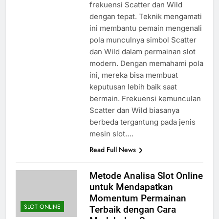
frekuensi Scatter dan Wild
dengan tepat. Teknik mengamati
ini membantu pemain mengenali
pola munculnya simbol Scatter
dan Wild dalam permainan slot
modern. Dengan memahami pola
ini, mereka bisa membuat
keputusan lebih baik saat
bermain. Frekuensi kemunculan
Scatter dan Wild biasanya
berbeda tergantung pada jenis
mesin slot….
Read Full News
Metode Analisa Slot Online
untuk Mendapatkan
Momentum Permainan
SLOT ONLINE
Terbaik dengan Cara