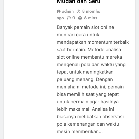
Mudah dan Seru
admin
8 months
ago
0
6 mins
Banyak pemain slot online
mencari cara untuk
mendapatkan momentum terbaik
saat bermain. Metode analisa
slot online membantu mereka
mengenali pola dan waktu yang
tepat untuk meningkatkan
peluang menang. Dengan
memahami metode ini, pemain
bisa memilih saat yang tepat
untuk bermain agar hasilnya
lebih maksimal. Analisa ini
biasanya melibatkan observasi
pola kemenangan dan waktu
mesin memberikan…