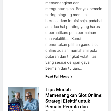
menyenangkan dan
menguntungkan. Banyak pemain
sering bingung memilih
berdasarkan intuisi saja, padahal
ada dua hal penting yang harus
diperhatikan: pola permainan
dan volatilitas. Kunci
menentukan pilihan game slot
online adalah memahami pola
putaran dan tingkat volatilitas
yang sesuai dengan gaya
bermain dan tujuan…
Read Full News
Tips Mudah
Memenangkan Slot Online:
Strategi Efektif untuk
Pemain Pemula dan