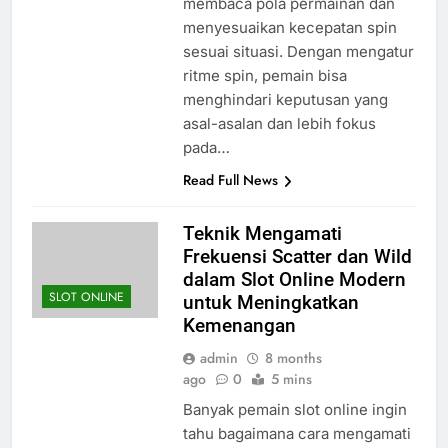
membaca pola permainan dan
menyesuaikan kecepatan spin
sesuai situasi. Dengan mengatur
ritme spin, pemain bisa
menghindari keputusan yang
asal-asalan dan lebih fokus
pada…
Read Full News
Teknik Mengamati
Frekuensi Scatter dan Wild
dalam Slot Online Modern
SLOT ONLINE
untuk Meningkatkan
Kemenangan
admin
8 months
ago
0
5 mins
Banyak pemain slot online ingin
tahu bagaimana cara mengamati