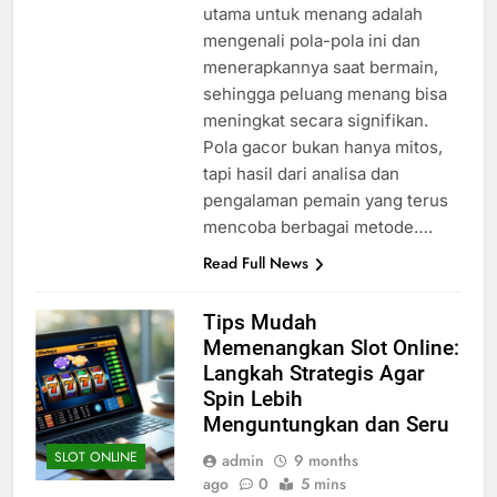
utama untuk menang adalah
mengenali pola-pola ini dan
menerapkannya saat bermain,
sehingga peluang menang bisa
meningkat secara signifikan.
Pola gacor bukan hanya mitos,
tapi hasil dari analisa dan
pengalaman pemain yang terus
mencoba berbagai metode….
Read Full News
Tips Mudah
Memenangkan Slot Online:
Langkah Strategis Agar
Spin Lebih
Menguntungkan dan Seru
SLOT ONLINE
admin
9 months
ago
0
5 mins