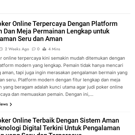
oker Online Terpercaya Dengan Platform
 Dan Meja Permainan Lengkap untuk
laman Seru dan Aman
2 Weeks Ago
0
4 Mins
r online terpercaya kini semakin mudah ditemukan dengan
atform modern yang lengkap. Pemain tidak hanya mencari
g aman, tapi juga ingin merasakan pengalaman bermain yang
n seru. Platform modern dengan fitur lengkap dan meja
 yang beragam adalah kunci utama agar judi poker online
ercaya dan memuaskan pemain. Dengan ini,…
News
oker Online Terbaik Dengan Sistem Aman
knologi Digital Terkini Untuk Pengalaman