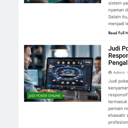
sistem ya
nyaman da
Selain it
menjadi l
Read Full 
Judi P
Respon
Pengal
Admin
Judi poke
kenyaman
responsif
JUDI POKER ONLINE
termasuk
pemain me
khawatir 
profesion