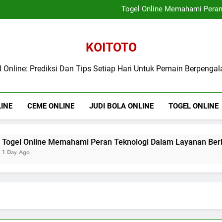
Togel Online Mengenal Struk
Togel Online Memahami Peran 
U
Togel Online Mengenal Stan
Togel Online Tinjauan Mengen
Togel Online Mengenal Struk
KOITOTO
Togel Online Memahami Peran 
U
Togel Online Mengenal Stan
Togel Online Tinjauan Mengen
l Online: Prediksi Dan Tips Setiap Hari Untuk Pemain Berpenga
LINE
CEME ONLINE
JUDI BOLA ONLINE
TOGEL ONLINE
mahami Peran Teknologi Dalam Layanan Berbasis Internet U