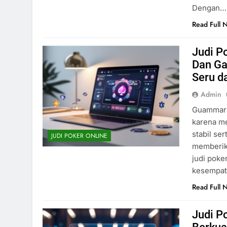
Dengan…
Read Full 
Judi P
Dan Ga
Seru d
Admin
Guammarin
karena m
stabil se
JUDI POKER ONLINE
memberika
judi poke
kesempat
Read Full 
Judi P