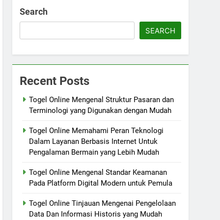
Search
SEARCH
Recent Posts
Togel Online Mengenal Struktur Pasaran dan
Terminologi yang Digunakan dengan Mudah
Togel Online Memahami Peran Teknologi
Dalam Layanan Berbasis Internet Untuk
Pengalaman Bermain yang Lebih Mudah
Togel Online Mengenal Standar Keamanan
Pada Platform Digital Modern untuk Pemula
Togel Online Tinjauan Mengenai Pengelolaan
Data Dan Informasi Historis yang Mudah