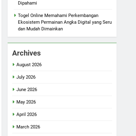
Dipahami
Togel Online Memahami Perkembangan
Ekosistem Permainan Angka Digital yang Seru
dan Mudah Dimainkan
Archives
August 2026
July 2026
June 2026
May 2026
April 2026
March 2026