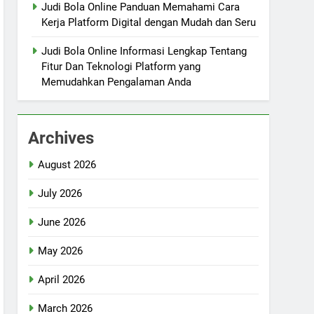
Judi Bola Online Panduan Memahami Cara
Kerja Platform Digital dengan Mudah dan Seru
Judi Bola Online Informasi Lengkap Tentang
Fitur Dan Teknologi Platform yang
Memudahkan Pengalaman Anda
Archives
August 2026
July 2026
June 2026
May 2026
April 2026
March 2026